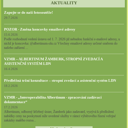
AKTUALITY
Zapojte se do naší fotosoutěže!
29.7.2026
POZOR - Změna koncovky emailové adresy
15.6.2026
Podle rozhodnutí vedení ústavu od 1. 7. 2026 již nebudou funkční e-mailové adresy, u
nichž je koncovka: @albertinum-olu.cz Všechny emailové adresy určené směrem do
našeho zařízení ...
VZMR – ALBERTINUM ŽAMBERK, STROPNÍ ZVEDACÍ A
ASISTENČNÍ SYSTÉM LDN
16.4.2026
Předběžná tržní konzultace – stropní zvedací a asistenční systém LDN
18.2.2026
VZMR - „Interoperabilita Albertinum - zpracování zadávací
dokumentace“
17.2.2026
Albertinum, odborný léčebný ústav, Žamberk jako zadavatel, vyzývá k předložení
nabídky ceny na poskytnutí níže uvedené služby v rámci výběrového řízení veřejné
zakázky malého rozsa...