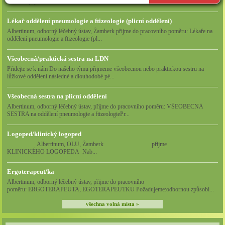
oddělení psychiatrie ...
například prostřednictvím personalizované reklamy na
Lékař oddělení pneumologie a ftizeologie (plicní oddělení)
sociálních sítích.
Albertinum, odborný léčebný ústav, Žamberk přijme do pracovního poměru: Lékaře na
Technické cookies lišty CookieBot (třetí strany, dlouhodobé),
oddělení pneumologie a ftizeologie (pl...
díky které si naše webové stránky pamatují vaše volby
Všeobecná/praktická sestra na LDN
ohledně toho, s jakými (netechnickými) cookies nám
Přidejte se k nám Do našeho týmu přijmeme všeobecnou nebo praktickou sestru na
umožňujete nakládat.
lůžkové oddělení následné a dlouhodobé pé...
Cookies nikdy nepoužíváme k tomu, abychom vás osobně
Všeobecná sestra na plicní oddělení
jakkoli identifikovali, a nikdy do nich neumisťujeme citlivá
Albertinum, odborný léčebný ústav, přijme do pracovního poměru: VŠEOBECNÁ
SESTRA na oddělení pneumologie a ftizeologiePr...
nebo osobní data.
Logoped/klinický logoped
Albertinum, OLÚ, Žamberk přijme
KLINICKÉHO LOGOPEDA Nab...
Ergoterapeut/ka
Albertinum, odborný léčebný ústav, přijme do pracovního
poměru: ERGOTERAPEUTA, EGOTERAPEUTKU Požadujeme:odbornou způsobi...
všechna volná místa »