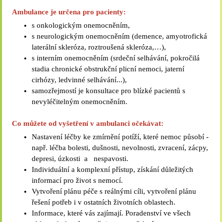
Ambulance je určena pro pacienty:
s onkologickým onemocněním,
s neurologickým onemocněním (demence, amyotrofická
laterální skleróza, roztroušená skleróza,…),
s interním onemocněním (srdeční selhávání, pokročilá
stadia chronické obstrukční plicní nemoci, jaterní
cirhózy, ledvinné selhávání...),
samozřejmostí je konsultace pro blízké pacientů s
nevyléčitelným onemocněním.
Co můžete od vyšetření v ambulanci očekávat:
Nastavení léčby ke zmírnění potíží, které nemoc působí -
např. léčba bolesti, dušnosti, nevolnosti, zvracení, zácpy,
depresi, úzkosti a nespavosti.
Individuální a komplexní přístup, získání důležitých
informací pro život s nemocí.
Vytvoření plánu péče s reálnými cíli, vytvoření plánu
řešení potřeb i v ostatních životních oblastech.
Informace, které vás zajímají. Poradenství ve všech