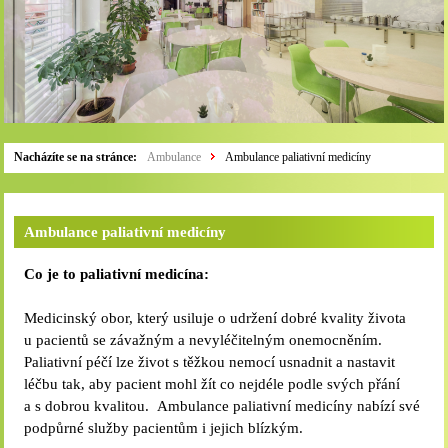
Nacházíte se na stránce:
Ambulance
Ambulance paliativní medicíny
Ambulance paliativní medicíny
Co je to paliativní medicína:
Medicinský obor, který usiluje o udržení dobré kvality života
u pacientů se závažným a nevyléčitelným onemocněním.
Paliativní péčí lze život s těžkou nemocí usnadnit a nastavit
léčbu tak, aby pacient mohl žít co nejdéle podle svých přání
a s dobrou kvalitou. Ambulance paliativní medicíny nabízí své
podpůrné služby pacientům i jejich blízkým.