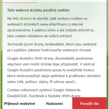
Tato webová stránka používá cookies
11.00 - 15.00 / po předchozím
Pondělí
objednání
Na
této stránce
se dozvíte, jaké soubory cookies na
webových stránkách www.albertinum.cz obecně
V naléhavých případech je možno kontrolu v ambulanci
zpracováváme, k jakému účelu a jak můžete ovlivnit to,
domluvit individuálně i v jiný den či zajistit telefonické
jaká cookies ukládáme do vašich zařízení.
konzilium.
Technické (první strany, krátkodobé), které jsou nezbytné
pro zajištění základní funkcionality webových stránek.
Google Analytics (třetí strany, dlouhodobé) používáme,
abychom vám mohli stránky lépe přizpůsobit. V nástroji
Google Analytics používáme pouze ty analytické funkce,
VOLNÁ MÍSTA
které neshromažďují údaje potřebné k profilování uživatelů
webu (věk, pohlaví, zájmy, IP adresa apod.).
Lékař oddělení následné a dlouhodobé péče (LDN)
Albertinum, odborný léčebný ústav, Žamberk přijme do pracovního poměru: Lékaře na
Cookies reklamních systémů Google (Adwords,
oddělení následné a dlouhodobé lůžkové...
DoubleClick), Facebook a Youtube (třetí strany,
Lékař na oddělení psychiatrie
dlouhodobé). Tyto
cookies
slouží k marketingovému
Přijmout nezbytné
Nastavení
Povolit vše
Albertinum, odborný léčebný ústav, Žamberkpřijme do pracovního poměru: Lékaře na
profilování. Díky nim jsme schopni s vámi zůstat v kontaktu