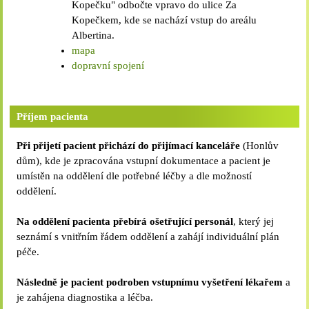
Kopečku" odbočte vpravo do ulice Za
Kopečkem, kde se nachází vstup do areálu
Albertina.
mapa
dopravní spojení
Příjem pacienta
Při přijetí pacient přichází do přijímací kanceláře
(Honlův
dům), kde je zpracována vstupní dokumentace a pacient je
umístěn na oddělení dle potřebné léčby a dle možností
oddělení.
Na oddělení pacienta přebírá ošetřující personál
, který jej
seznámí s vnitřním řádem oddělení a zahájí individuální plán
péče.
Následně je pacient podroben vstupnímu vyšetření lékařem
a
je zahájena diagnostika a léčba.