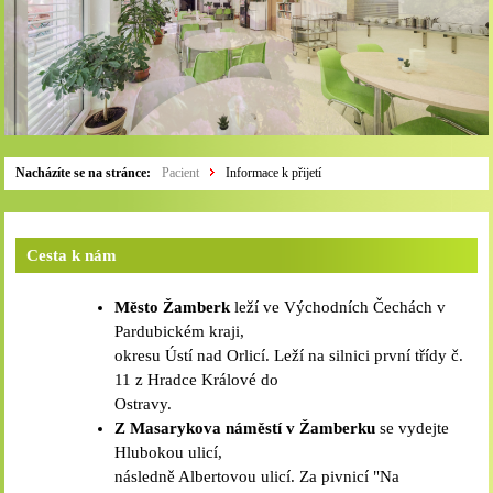
Nacházíte se na stránce:
Pacient
Informace k přijetí
Cesta k nám
Město Žamberk
leží ve Východních Čechách v
Pardubickém kraji,
okresu Ústí nad Orlicí. Leží na silnici první třídy č.
11 z Hradce Králové do
Ostravy.
Z Masarykova náměstí v Žamberku
se vydejte
Hlubokou ulicí,
následně Albertovou ulicí. Za pivnicí "Na