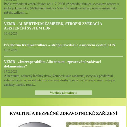
Podle rozhodnutí vedení ústavu od 1. 7. 2026 již nebudou funkční e-mailové adresy, u
nichž je koncovka: @albertinum-olu.cz Všechny emailové adresy určené směrem do
našeho zařízení ...
VZMR – ALBERTINUM ŽAMBERK, STROPNÍ ZVEDACÍ A
ASISTENČNÍ SYSTÉM LDN
16.4.2026
Předběžná tržní konzultace – stropní zvedací a asistenční systém LDN
18.2.2026
VZMR - „Interoperabilita Albertinum - zpracování zadávací
dokumentace“
17.2.2026
Albertinum, odborný léčebný ústav, Žamberk jako zadavatel, vyzývá k předložení
nabídky ceny na poskytnutí níže uvedené služby v rámci výběrového řízení veřejné
zakázky malého rozsa...
Všechny aktuality »
KVALITNÍ A BEZPEČNÉ ZDRAVOTNICKÉ ZAŘÍZENÍ