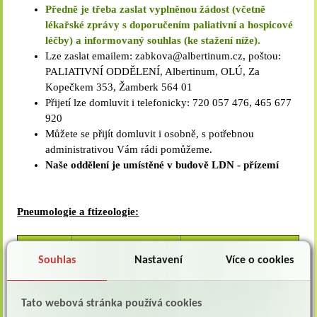
Předně je třeba zaslat vyplněnou žádost (včetně
lékařské zprávy s doporučením paliativní a hospicové
léčby) a informovaný souhlas
(ke stažení
níže).
Lze zaslat emailem: zabkova@albertinum.cz, poštou:
PALIATIVNÍ ODDĚLENÍ, Albertinum, OLÚ, Za
Kopečkem 353, Žamberk 564 01
Přijetí lze domluvit i telefonicky: 720 057 476, 465 677
920
Můžete se přijít domluvit i osobně, s potřebnou
administrativou Vám rádi pomůžeme.
Naše oddělení je umístěné v budově LDN - přízemí
Pneumologie a ftizeologie:
Pozice
Jméno
Telefon/E-mail
Souhlas
Nastavení
Více o cookies
vrchní
Jana Motyčková
725 990 704,
sestra
465 677 870
motyckova@albertinum-
Tato webová stránka používá cookies