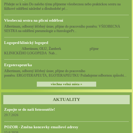
Přidejte se k nám Do našeho týmu přijmeme všeobecnou nebo praktickou sestru na
lůžkové oddělení následné a dlouhodobé pé...
Všeobecná sestra na plicní oddělení
Albertinum, odborný léčebný ústav, přijme do pracovního poměru: VŠEOBECNÁ
SESTRA na oddělení pneumologie a ftizeologiePr...
Logoped/klinický logoped
Albertinum, OLÚ, Žamberk přijme
KLINICKÉHO LOGOPEDA Nab...
Ergoterapeut/ka
Albertinum, odborný léčebný ústav, přijme do pracovního
poměru: ERGOTERAPEUTA, EGOTERAPEUTKU Požadujeme:odbornou způsobi...
všechna volná místa »
AKTUALITY
Zapojte se do naší fotosoutěže!
29.7.2026
POZOR - Změna koncovky emailové adresy
15.6.2026