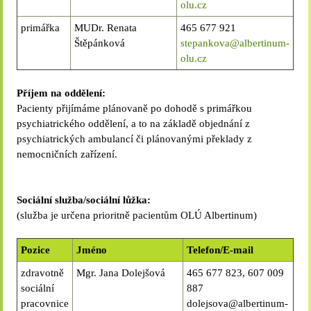
olu.cz
Technické cookies lišty CookieBot (třetí strany, dlouhodobé),
díky které si naše webové stránky pamatují vaše volby
primářka
MUDr. Renata
465 677 921
Štěpánková
stepankova@albertinum-
ohledně toho, s jakými (netechnickými) cookies nám
olu.cz
umožňujete nakládat.
Cookies nikdy nepoužíváme k tomu, abychom vás osobně
Příjem na oddělení:
jakkoli identifikovali, a nikdy do nich neumisťujeme citlivá
Pacienty přijímáme plánovaně po dohodě s primářkou
nebo osobní data.
psychiatrického oddělení, a to na základě objednání z
psychiatrických ambulancí či plánovanými překlady z
nemocničních zařízení.
Sociální služba/sociální lůžka:
(služba je určena prioritně pacientům OLÚ Albertinum)
Pozice
Jméno
Telefon/E-mail
zdravotně
Mgr. Jana Dolejšová
465 677 823, 607 009
sociální
887
pracovnice
dolejsova@albertinum-