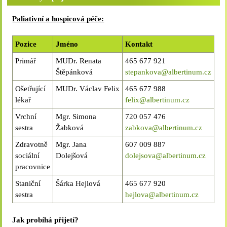
Paliativní a hospicová péče:
Pozice
Jméno
Kontakt
Primář
MUDr. Renata
465 677 921
Štěpánková
stepankova@albertinum.cz
Ošetřující
MUDr. Václav Felix
465 677 988
lékař
felix@albertinum.cz
Vrchní
Mgr. Simona
720 057 476
sestra
Žabková
zabkova@albertinum.cz
Zdravotně
Mgr. Jana
607 009 887
sociální
Dolejšová
dolejsova@albertinum.cz
pracovnice
Staniční
Šárka Hejlová
465 677 920
sestra
hejlova@albertinum.cz
Jak probíhá přijetí?