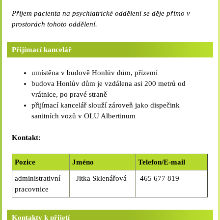
Příjem pacienta na psychiatrické oddělení se děje přímo v
prostorách tohoto oddělení.
Přijímací kancelář
umístěna v budově Honlův dům, přízemí
budova Honlův dům je vzdálena asi 200 metrů od
vrátnice, po pravé straně
přijímací kancelář slouží zároveň jako dispečink
sanitních vozů v OLU Albertinum
Kontakt:
Pozice
Jméno
Telefon/E-mail
administrativní
Jitka Sklenářová
465 677 819
pracovnice
Kontakty k přijetí