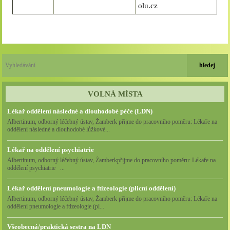
olu.cz
VOLNÁ MÍSTA
Lékař oddělení následné a dlouhodobé péče (LDN)
Albertinum, odborný léčebný ústav, Žamberk přijme do pracovního poměru: Lékaře na
oddělení následné a dlouhodobé lůžkové...
Lékař na oddělení psychiatrie
Albertinum, odborný léčebný ústav, Žamberkpřijme do pracovního poměru: Lékaře na
oddělení psychiatrie ...
Lékař oddělení pneumologie a ftizeologie (plicní oddělení)
Albertinum, odborný léčebný ústav, Žamberk přijme do pracovního poměru: Lékaře na
oddělení pneumologie a ftizeologie (pl...
Všeobecná/praktická sestra na LDN