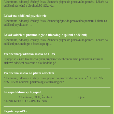
Albertinum, odborný léčebný ústav, Žamberk přijme do pracovního poměru: Lékaře na
oddělení následné a dlouhodobé lůžkové...
Lékař na oddělení psychiatrie
Albertinum, odborný léčebný ústav, Žamberkpřijme do pracovního poměru: Lékaře na
oddělení psychiatrie ...
Lékař oddělení pneumologie a ftizeologie (plicní oddělení)
Albertinum, odborný léčebný ústav, Žamberk přijme do pracovního poměru: Lékaře na
oddělení pneumologie a ftizeologie (pl...
Všeobecná/praktická sestra na LDN
Přidejte se k nám Do našeho týmu přijmeme všeobecnou nebo praktickou sestru na
lůžkové oddělení následné a dlouhodobé pé...
Všeobecná sestra na plicní oddělení
Albertinum, odborný léčebný ústav, přijme do pracovního poměru: VŠEOBECNÁ
SESTRA na oddělení pneumologie a ftizeologiePr...
Logoped/klinický logoped
Albertinum, OLÚ, Žamberk přijme
KLINICKÉHO LOGOPEDA Nab...
Ergoterapeut/ka