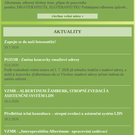
Albertinum, odborný léčebný ústav, přijme do pracovního
poměru: ERGOTERAPEUTA, EGOTERAPEUTKU Požadujeme:odbornou způsobi...
všechna volná místa »
AKTUALITY
Zapojte se do naší fotosoutěže!
29.7.2026
POZOR - Změna koncovky emailové adresy
15.6.2026
Podle rozhodnutí vedení ústavu od 1. 7. 2026 již nebudou funkční e-mailové adresy, u
nichž je koncovka: @albertinum-olu.cz Všechny emailové adresy určené směrem do
našeho zařízení ...
VZMR – ALBERTINUM ŽAMBERK, STROPNÍ ZVEDACÍ A
ASISTENČNÍ SYSTÉM LDN
16.4.2026
Předběžná tržní konzultace – stropní zvedací a asistenční systém LDN
18.2.2026
VZMR - „Interoperabilita Albertinum - zpracování zadávací