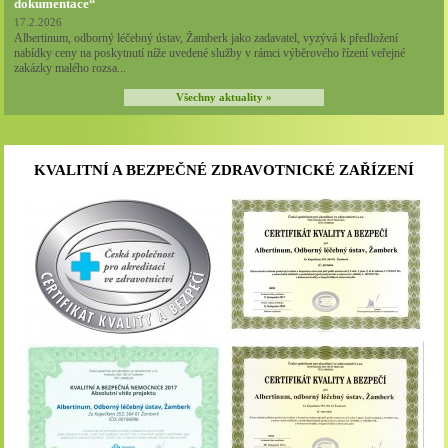
dokumentace“
17.2.2026
Albertinum, odborný léčebný ústav, Žamberk jako zadavatel, vyzývá k předložení
nabídky ceny na poskytnutí níže uvedené služby v rámci výběrového řízení veřejné
zakázky malého rozsa...
Všechny aktuality »
KVALITNÍ A BEZPEČNÉ ZDRAVOTNICKÉ ZAŘÍZENÍ