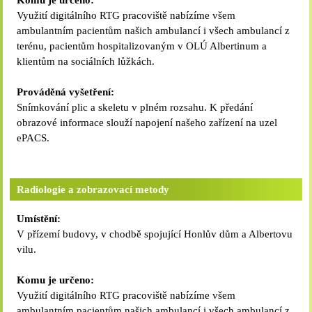
Komu je určeno:
Využití digitálního RTG pracoviště nabízíme všem
ambulantním pacientům našich ambulancí i všech ambulancí z
terénu, pacientům hospitalizovaným v OLÚ Albertinum a
klientům na sociálních lůžkách.
Prováděná vyšetření:
Snímkování plic a skeletu v plném rozsahu. K předání
obrazové informace slouží napojení našeho zařízení na uzel
ePACS.
Radiologie a zobrazovací metody
Umístění:
V přízemí budovy, v chodbě spojující Honlův dům a Albertovu
vilu.
Komu je určeno:
Využití digitálního RTG pracoviště nabízíme všem
ambulantním pacientům našich ambulancí i všech ambulancí z