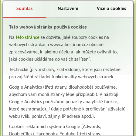
Souhlas
Nastavení
Více o cookies
Rozhodnutí o povolení nakládání se zdroji ionizujícího záření
Tato webová stránka používá cookies
Na
této stránce
se dozvíte, jaké soubory cookies na
webových stránkách www.albertinum.cz obecně
zpracováváme, k jakému účelu a jak můžete ovlivnit to,
jaká cookies ukládáme do vašich zařízení.
Technické (první strany, krátkodobé), které jsou nezbytné
pro zajištění základní funkcionality webových stránek.
Google Analytics (třetí strany, dlouhodobé) používáme,
abychom vám mohli stránky lépe přizpůsobit. V nástroji
Google Analytics používáme pouze ty analytické funkce,
které neshromažďují údaje potřebné k profilování uživatelů
webu (věk, pohlaví, zájmy, IP adresa apod.).
Cookies reklamních systémů Google (Adwords,
DoubleClick), Facebook a Youtube (třetí strany,