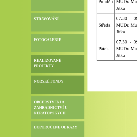
Pondělí
MUDr. Mu
Jitka
07.30 - 0
STRAVOVÁNÍ
Středa
MUDr. Mu
Jitka
FOTOGALERIE
07.30 - 0
Pátek
MUDr. Mu
Jitka
REALIZOVANÉ
PROJEKTY
NORSKÉ FONDY
OBČERSTVENÍ A
ZAHRADNICTVÍ U
NERATOVSKÝCH
DOPORUČENÉ ODKAZY