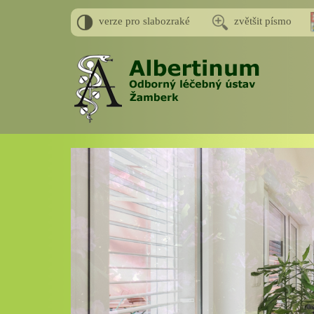
verze pro slabozraké
zvětšit písmo