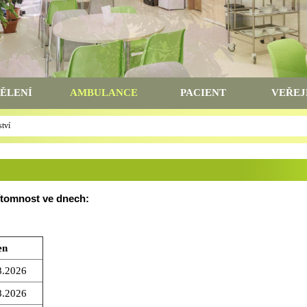
ĚLENÍ
AMBULANCE
PACIENT
VEŘEJ
ství
tomnost ve dnech:
en
8.2026
8.2026