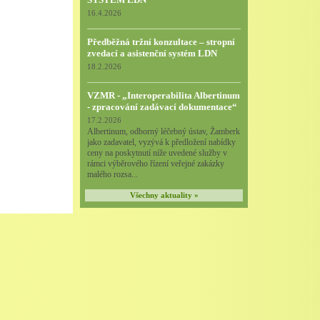
16.4.2026
Předběžná tržní konzultace – stropní
zvedací a asistenční systém LDN
18.2.2026
VZMR - „Interoperabilita Albertinum
- zpracování zadávací dokumentace“
17.2.2026
Albertinum, odborný léčebný ústav, Žamberk
jako zadavatel, vyzývá k předložení nabídky
ceny na poskytnutí níže uvedené služby v
rámci výběrového řízení veřejné zakázky
malého rozsa...
Všechny aktuality »