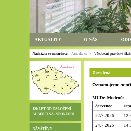
AKTUALITY
O NÁS
ODD
Nacházíte se na stránce:
Ambulance
Všeobecné praktické lékař
Dovolená
Oznamujeme nepří
MUDr. Mudroň:
červenec
srp
120 LET OD ZALOŽENÍ
ALBERTINA / SPONZOŘI
22.7.2026
12.
24.7.2026
14.
NÁVŠTĚVY