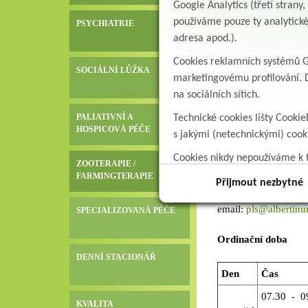
Google Analytics (třetí stran
Ambulance praktickéh
používáme pouze ty analytické
PSYCHIATRIE
Má samostatný nájez
adresa apod.).
Komu je určena:
Cookies reklamních systémů Go
SOCIÁLNÍ LŮŽKA
V této ambulanci oš
marketingovému profilování. D
provádíme pracovně-
na sociálních sítích.
PALIATIVNÍ A
Technické cookies lišty Cookie
Prováděná vyšetřen
HOSPICOVÁ PÉČE
Ošetřujeme registrov
s jakými (netechnickými) coo
v místě.
Cookies nikdy nepoužíváme k t
ZOOTERAPIE /
data.
FARMINGTERAPIE
Kontakt pro objedn
Přijmout nezbytné
telefon: 465 677 885
email:
pls@albertinu
SPECIALIZOVANÁ PÉČE
Ordinační doba
DENNÍ STACIONÁŘ
Den
Čas
07.30 - 0
KVALITA