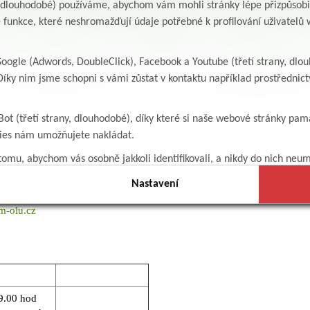
y, dlouhodobé) používáme, abychom vám mohli stránky lépe přizpůsobit
o lékaře je umístěna v budově spojující administrativní budovu a Ho
 funkce, které neshromažďují údaje potřebné k profilování uživatelů w
d pro handicapované.
ogle (Adwords, DoubleClick), Facebook a Youtube (třetí strany, dlo
etřujeme registrované pacienty a pro zaměstnance OLÚ Albertina Žambe
íky nim jsme schopni s vámi zůstat v kontaktu například prostředni
lékařské služby.
Bot (třetí strany, dlouhodobé), díky které si naše webové stránky pam
í:
ané pacienty v celém rozsahu péče praktického lékaře. Výhodou je RTG
kies nám umožňujete nakládat.
omu, abychom vás osobně jakkoli identifikovali, a nikdy do nich neum
ání a informace:
Nastavení
m-olu.cz
9.00 hod