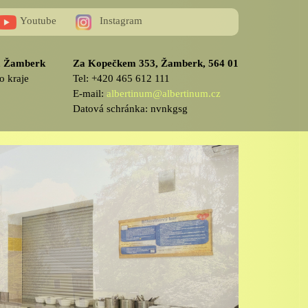
Youtube
Instagram
v, Žamberk
Za Kopečkem 353, Žamberk, 564 01
o kraje
Tel: +420 465 612 111
E-mail:
albertinum@albertinum.cz
Datová schránka: nvnkgsg