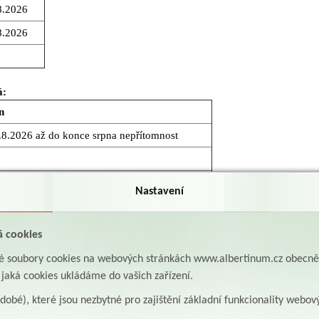
8.2026
8.2026
á:
n
8.2026 až do konce srpna nepřítomnost
Nastavení
ení.
á cookies
ní sestra
aké soubory cookies na webových stránkách www.albertinum.cz obecn
, jaká cookies ukládáme do vašich zařízení.
 lékařství/lékař pracovně-lékařských služeb
odobé), které jsou nezbytné pro zajištění základní funkcionality webov