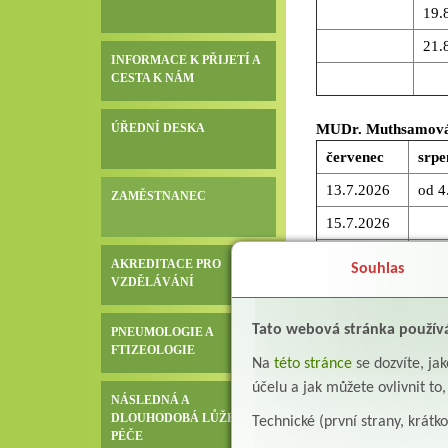
19.
21.
INFORMACE K PŘIJETÍ A
CESTA K NÁM
ÚŘEDNÍ DESKA
MUDr. Muthsamov
červenec
srpe
13.7.2026
od 4.
ZAMĚSTNANEC
15.7.2026
17.7.2026
AKREDITACE PRO
Souhlas
VZDĚLÁVÁNÍ
Děkujeme za pochop
Tato webová stránka použív
PNEUMOLOGIE A
Alena Šafářová, vrch
FTIZEOLOGIE
Na
této stránce
se dozvíte, j
účelu a jak můžete ovlivnit to
NÁSLEDNÁ A
Všeobecné praktické
DLOUHODOBÁ LŮŽKOVÁ
Technické (první strany, krátk
PÉČE
Umístění: