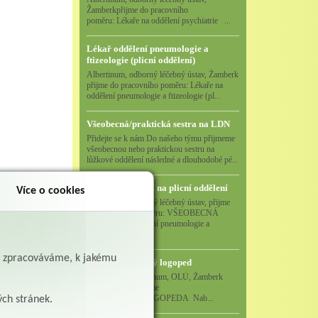
Žamberkpřijme do pracovního
poměru: Lékaře na oddělení psychiatrie ...
Lékař oddělení pneumologie a
ftizeologie (plicní oddělení)
Albertinum, odborný léčebný ústav, Žamberk
přijme do pracovního poměru: Lékaře na
oddělení pneumologie a ftizeologie (pl...
Všeobecná/praktická sestra na LDN
Přidejte se k nám Do našeho týmu přijmeme
všeobecnou nebo praktickou sestru na
lůžkové oddělení následné a dlouhodobé pé...
Všeobecná sestra na plicní oddělení
Více o cookies
Albertinum, odborný léčebný ústav, přijme
do pracovního poměru: VŠEOBECNÁ
SESTRA na oddělení pneumologie a
ftizeologiePr...
ě zpracováváme, k jakému
Logoped/klinický logoped
Albertinum, OLÚ, Žamberk
přijme
KLINICKÉHO LOGOPEDA Nab...
ých stránek.