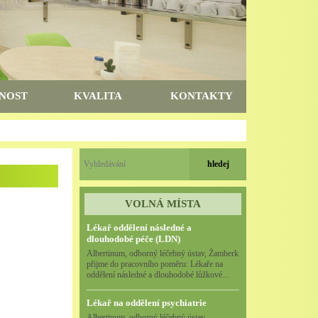
NOST
KVALITA
KONTAKTY
VOLNÁ MÍSTA
Lékař oddělení následné a
dlouhodobé péče (LDN)
Albertinum, odborný léčebný ústav, Žamberk
přijme do pracovního poměru: Lékaře na
oddělení následné a dlouhodobé lůžkové...
Lékař na oddělení psychiatrie
Albertinum, odborný léčebný ústav,