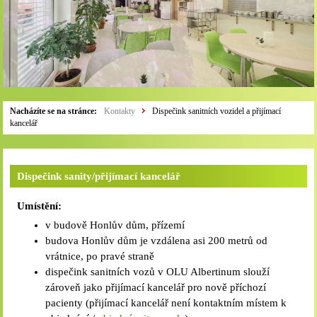
Nacházíte se na stránce:
Kontakty
Dispečink sanitních vozidel a přijímací
kancelář
Dispečink sanity/přijímací kancelář
Umístění:
v budově Honlův dům, přízemí
budova Honlův dům je vzdálena asi 200 metrů od
vrátnice, po pravé straně
dispečink sanitních vozů v OLU Albertinum slouží
zároveň jako přijímací kancelář pro nově příchozí
pacienty (přijímací kancelář není kontaktním místem k