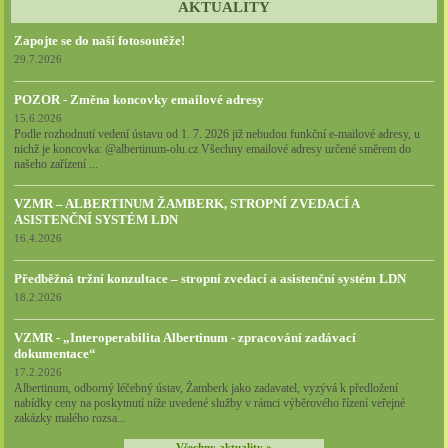
nebo osobní data.
AKTUALITY
Zapojte se do naší fotosoutěže!
29.7.2026
POZOR - Změna koncovky emailové adresy
15.6.2026
Podle rozhodnutí vedení ústavu od 1. 7. 2026 již nebudou funkční e-mailové adresy, u
nichž je koncovka: @albertinum-olu.cz Všechny emailové adresy určené směrem do
našeho zařízení ...
VZMR – ALBERTINUM ŽAMBERK, STROPNÍ ZVEDACÍ A
ASISTENČNÍ SYSTÉM LDN
16.4.2026
Předběžná tržní konzultace – stropní zvedací a asistenční systém LDN
18.2.2026
VZMR - „Interoperabilita Albertinum - zpracování zadávací
dokumentace“
17.2.2026
Albertinum, odborný léčebný ústav, Žamberk jako zadavatel, vyzývá k předložení
nabídky ceny na poskytnutí níže uvedené služby v rámci výběrového řízení veřejné
zakázky malého rozsa...
Všechny aktuality »