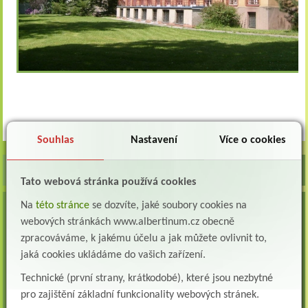
Souhlas
Nastavení
Více o cookies
Tato webová stránka používá cookies
Na
této stránce
se dozvíte, jaké soubory cookies na
VOLNÁ MÍSTA
webových stránkách www.albertinum.cz obecně
Lékař oddělení následné a dlouhodobé péče (LDN)
zpracováváme, k jakému účelu a jak můžete ovlivnit to,
Albertinum, odborný léčebný ústav, Žamberk přijme do pracovního poměru: Lékaře na
jaká cookies ukládáme do vašich zařízení.
oddělení následné a dlouhodobé lůžkové...
Technické (první strany, krátkodobé), které jsou nezbytné
Lékař na oddělení psychiatrie
pro zajištění základní funkcionality webových stránek.
Albertinum, odborný léčebný ústav, Žamberkpřijme do pracovního poměru: Lékaře na
oddělení psychiatrie ...