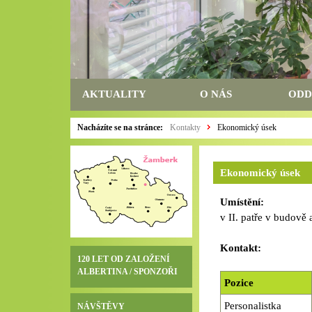
AKTUALITY
O NÁS
ODD
Nacházíte se na stránce:
Kontakty
Ekonomický úsek
Ekonomický úsek
Umístění:
v II. patře v budově
Kontakt:
120 LET OD ZALOŽENÍ
ALBERTINA / SPONZOŘI
Pozice
Personalistka
NÁVŠTĚVY