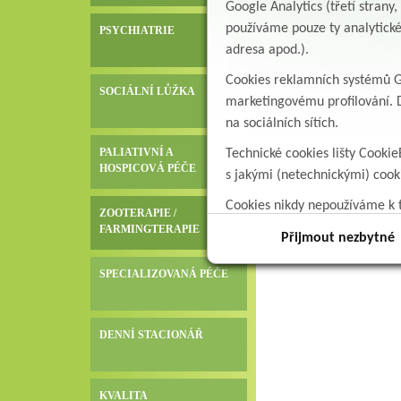
Google Analytics (třetí stran
používáme pouze ty analytické
PSYCHIATRIE
adresa apod.).
Cookies reklamních systémů Go
SOCIÁLNÍ LŮŽKA
marketingovému profilování. D
na sociálních sítích.
PALIATIVNÍ A
Technické cookies lišty Cookie
HOSPICOVÁ PÉČE
s jakými (netechnickými) coo
Cookies nikdy nepoužíváme k t
ZOOTERAPIE /
data.
FARMINGTERAPIE
Přijmout nezbytné
SPECIALIZOVANÁ PÉČE
DENNÍ STACIONÁŘ
KVALITA