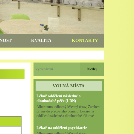
NOST
KVALITA
KONTAKTY
VOLNÁ MÍSTA
Lékař oddělení následné a
dlouhodobé péče (LDN)
Albertinum, odborný léčebný ústav, Žamberk
přijme do pracovního poměru: Lékaře na
oddělení následné a dlouhodobé lůžkové...
Lékař na oddělení psychiatrie
Albertinum, odborný léčebný ústav,