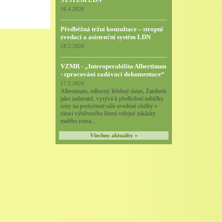
16.4.2026
Předběžná tržní konzultace – stropní
zvedací a asistenční systém LDN
18.2.2026
VZMR - „Interoperabilita Albertinum
- zpracování zadávací dokumentace“
17.2.2026
Albertinum, odborný léčebný ústav, Žamberk
jako zadavatel, vyzývá k předložení nabídky
ceny na poskytnutí níže uvedené služby v
rámci výběrového řízení veřejné zakázky
malého rozsa...
Všechny aktuality »