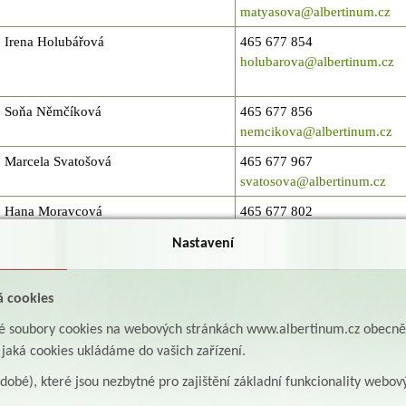
matyasova@albertinum.cz
Irena Holubářová
465 677 854
holubarova@albertinum.cz
Soňa Němčíková
465 677 856
nemcikova@albertinum.cz
Marcela Svatošová
465 677 967
svatosova@albertinum.cz
Hana Moravcová
465 677 802
moravcova@albertinum.cz
Nastavení
á cookies
aké soubory cookies na webových stránkách www.albertinum.cz obecn
, jaká cookies ukládáme do vašich zařízení.
odobé), které jsou nezbytné pro zajištění základní funkcionality webov