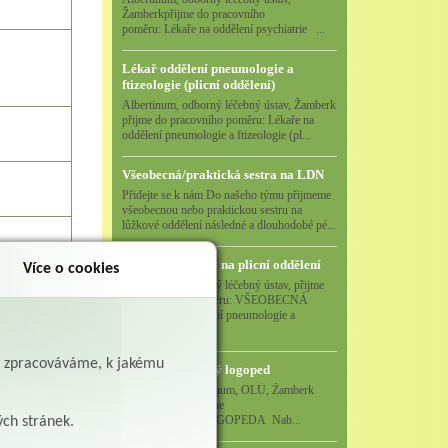
Žamberkpřijme do pracovního
poměru: Lékaře na oddělení psychiatrie ...
Lékař oddělení pneumologie a
ftizeologie (plicní oddělení)
Albertinum, odborný léčebný ústav, Žamberk
přijme do pracovního poměru: Lékaře na
oddělení pneumologie a ftizeologie (pl...
Všeobecná/praktická sestra na LDN
Přidejte se k nám Do našeho týmu přijmeme
všeobecnou nebo praktickou sestru na
lůžkové oddělení následné a dlouhodobé pé...
Všeobecná sestra na plicní oddělení
Více o cookies
Albertinum, odborný léčebný ústav, přijme
do pracovního poměru: VŠEOBECNÁ
SESTRA na oddělení pneumologie a
ftizeologiePr...
ě zpracováváme, k jakému
Logoped/klinický logoped
Albertinum, OLÚ, Žamberk
přijme
KLINICKÉHO LOGOPEDA Nab...
ých stránek.