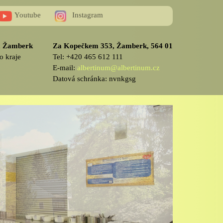
Youtube
Instagram
v, Žamberk
Za Kopečkem 353, Žamberk, 564 01
o kraje
Tel: +420 465 612 111
E-mail:
albertinum@albertinum.cz
Datová schránka: nvnkgsg