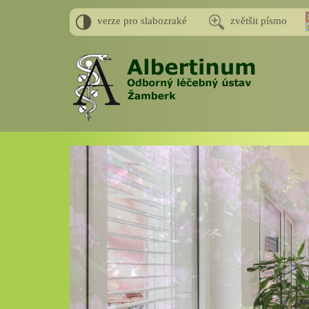
verze pro slabozraké
zvětšit písmo