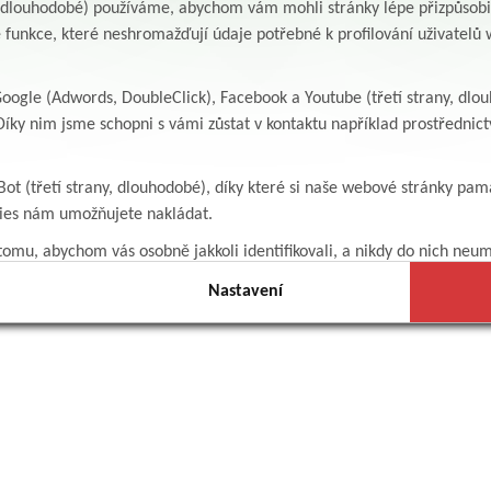
y, dlouhodobé) používáme, abychom vám mohli stránky lépe přizpůsobit
 funkce, které neshromažďují údaje potřebné k profilování uživatelů w
ogle (Adwords, DoubleClick), Facebook a Youtube (třetí strany, dlo
íky nim jsme schopni s vámi zůstat v kontaktu například prostředni
Bot (třetí strany, dlouhodobé), díky které si naše webové stránky pam
kies nám umožňujete nakládat.
omu, abychom vás osobně jakkoli identifikovali, a nikdy do nich neum
Nastavení