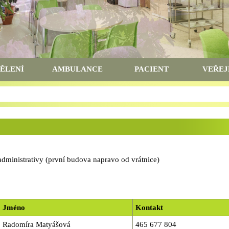
ĚLENÍ
AMBULANCE
PACIENT
VEŘEJ
 administrativy (první budova napravo od vrátnice)
Jméno
Kontakt
Radomíra Matyášová
465 677 804