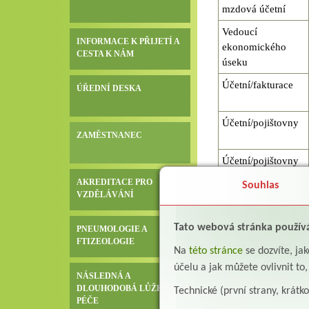
mzdová účetní
Vedoucí
INFORMACE K PŘIJETÍ A
ekonomického
CESTA K NÁM
úseku
Účetní/fakturace
ÚŘEDNÍ DESKA
Účetní/pojištovny
ZAMĚSTNANEC
Účetní/pojištovny
AKREDITACE PRO
Souhlas
VZDĚLÁVÁNÍ
Tato webová stránka použív
PNEUMOLOGIE A
FTIZEOLOGIE
Na
této stránce
se dozvíte, j
účelu a jak můžete ovlivnit to
NÁSLEDNÁ A
DLOUHODOBÁ LŮŽKOVÁ
Technické (první strany, krátk
PÉČE