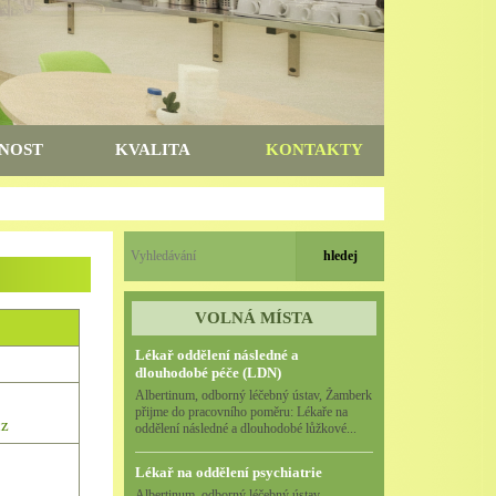
NOST
KVALITA
KONTAKTY
VOLNÁ MÍSTA
Lékař oddělení následné a
dlouhodobé péče (LDN)
Albertinum, odborný léčebný ústav, Žamberk
přijme do pracovního poměru: Lékaře na
cz
oddělení následné a dlouhodobé lůžkové...
Lékař na oddělení psychiatrie
Albertinum, odborný léčebný ústav,