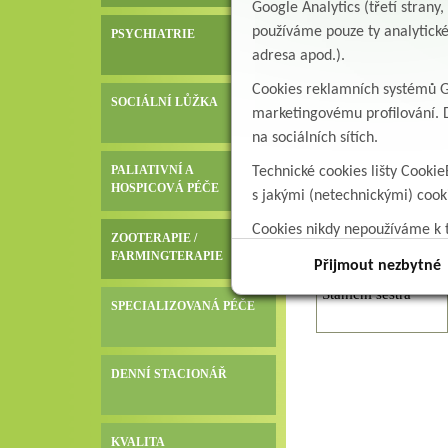
Google Analytics (třetí stran
používáme pouze ty analytické
PSYCHIATRIE
Staniční sestra
adresa apod.).
přízemí
Cookies reklamních systémů Go
Staniční sestra I.
SOCIÁLNÍ LŮŽKA
marketingovému profilování. D
patro
na sociálních sítích.
PALIATIVNÍ A
Technické cookies lišty Cookie
Objekt Malínský (iz
HOSPICOVÁ PÉČE
s jakými (netechnickými) coo
Pozice
Cookies nikdy nepoužíváme k t
ZOOTERAPIE /
data.
FARMINGTERAPIE
Přijmout nezbytné
Staniční sestra
SPECIALIZOVANÁ PÉČE
DENNÍ STACIONÁŘ
KVALITA