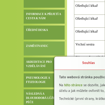
Ošetřující lékař
INFORMACE K PŘIJETÍ A
CESTA K NÁM
Ošetřující lékař
ÚŘEDNÍ DESKA
Ošetřující lékař
Vrchní sestra
ZAMĚSTNANEC
Zdravotně sociální
AKREDITACE PRO
pracovnice
Souhlas
VZDĚLÁVÁNÍ
Tato webová stránka použív
PNEUMOLOGIE A
Honlův dům
FTIZEOLOGIE
Na
této stránce
se dozvíte, j
účelu a jak můžete ovlivnit to
Pozice
NÁSLEDNÁ A
DLOUHODOBÁ LŮŽKOVÁ
Technické (první strany, krátk
PÉČE