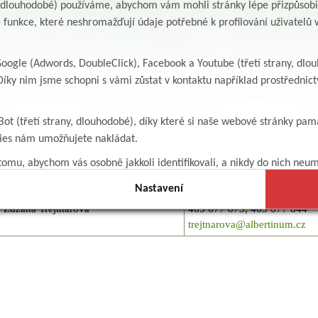
y, dlouhodobé) používáme, abychom vám mohli stránky lépe přizpůsobit
Sesterna/I. patro
465 677 821
 funkce, které neshromažďují údaje potřebné k profilování uživatelů w
Jarmila Žáčková
465 677 808
zackova@albertinum.cz
ogle (Adwords, DoubleClick), Facebook a Youtube (třetí strany, dlo
Zuzana Švecová
465 677 821
íky nim jsme schopni s vámi zůstat v kontaktu například prostředni
svecova@albertinum.cz
Bot (třetí strany, dlouhodobé), díky které si naše webové stránky pam
olace)
kies nám umožňujete nakládat.
Jméno
Kontakt
omu, abychom vás osobně jakkoli identifikovali, a nikdy do nich neum
Sesterna
465 677 873
Nastavení
Zuzana Trejtnarová
465 677 873, 465 677 844
trejtnarova@albertinum.cz