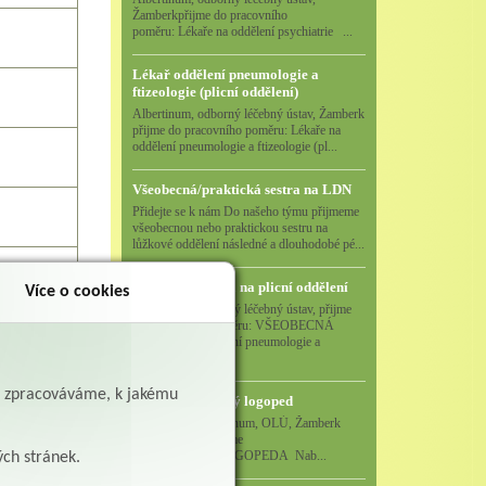
Žamberkpřijme do pracovního
poměru: Lékaře na oddělení psychiatrie ...
Lékař oddělení pneumologie a
ftizeologie (plicní oddělení)
Albertinum, odborný léčebný ústav, Žamberk
přijme do pracovního poměru: Lékaře na
oddělení pneumologie a ftizeologie (pl...
Všeobecná/praktická sestra na LDN
Přidejte se k nám Do našeho týmu přijmeme
všeobecnou nebo praktickou sestru na
lůžkové oddělení následné a dlouhodobé pé...
Všeobecná sestra na plicní oddělení
m.cz
Více o cookies
Albertinum, odborný léčebný ústav, přijme
do pracovního poměru: VŠEOBECNÁ
SESTRA na oddělení pneumologie a
ftizeologiePr...
ě zpracováváme, k jakému
Logoped/klinický logoped
Albertinum, OLÚ, Žamberk
přijme
KLINICKÉHO LOGOPEDA Nab...
ých stránek.