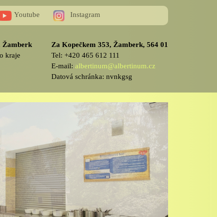
Youtube
Instagram
v, Žamberk
Za Kopečkem 353, Žamberk, 564 01
o kraje
Tel: +420 465 612 111
E-mail:
albertinum@albertinum.cz
Datová schránka: nvnkgsg