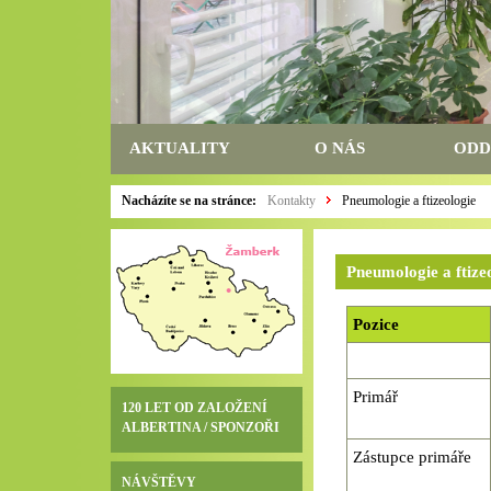
AKTUALITY
O NÁS
ODD
Nacházíte se na stránce:
Kontakty
Pneumologie a ftizeologie
Pneumologie a ftize
Pozice
Primář
120 LET OD ZALOŽENÍ
ALBERTINA / SPONZOŘI
Zástupce primáře
NÁVŠTĚVY