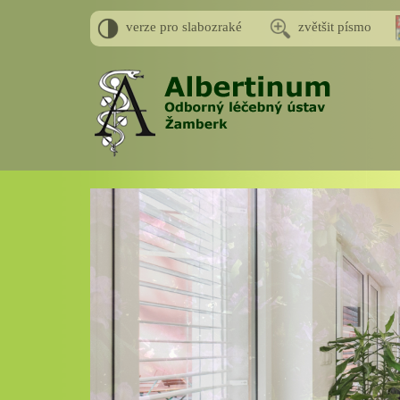
verze pro slabozraké
zvětšit písmo