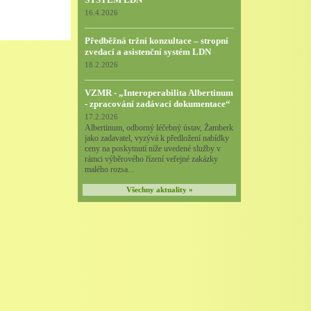
16.4.2026
Předběžná tržní konzultace – stropní
zvedací a asistenční systém LDN
18.2.2026
VZMR - „Interoperabilita Albertinum
- zpracování zadávací dokumentace“
17.2.2026
Albertinum, odborný léčebný ústav, Žamberk
jako zadavatel, vyzývá k předložení nabídky
ceny na poskytnutí níže uvedené služby v
rámci výběrového řízení veřejné zakázky
malého rozsa...
Všechny aktuality »