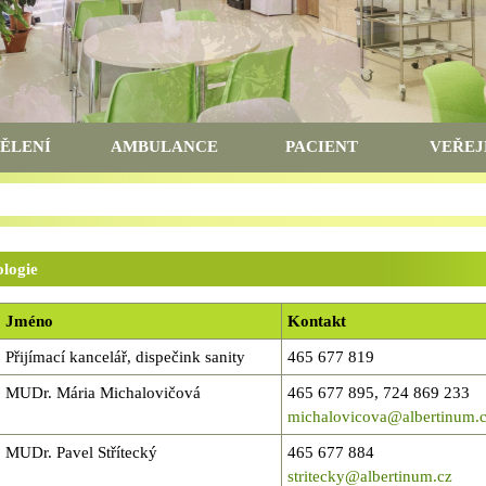
ĚLENÍ
AMBULANCE
PACIENT
VEŘEJ
ologie
Jméno
Kontakt
Přijímací kancelář, dispečink sanity
465 677 819
MUDr. Mária Michalovičová
465 677 895, 724 869 233
michalovicova@albertinum.
MUDr. Pavel Střítecký
465 677 884
stritecky@albertinum.cz