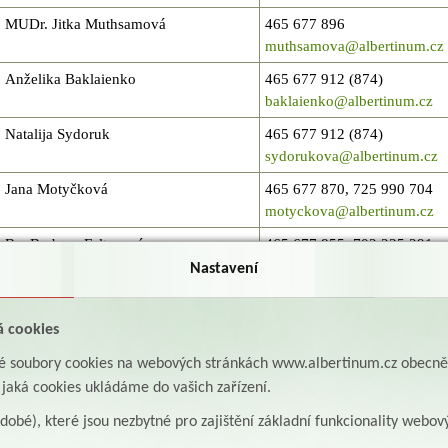
MUDr. Jitka Muthsamová
465 677 896
muthsamova@albertinum.cz
Anželika Baklaienko
465 677 912 (874)
baklaienko@albertinum.cz
Natalija Sydoruk
465 677 912 (874)
sydorukova@albertinum.cz
Jana Motyčková
465 677 870, 725 990 704
motyckova@albertinum.cz
Bc. Barbora Faltusová
465 677 855, 702 235 291
faltusova.barbora@albertinu
Nastavení
á cookies
aké soubory cookies na webových stránkách www.albertinum.cz obecn
, jaká cookies ukládáme do vašich zařízení.
Jméno
Kontakt
odobé), které jsou nezbytné pro zajištění základní funkcionality webov
Sesterna/HD přízemí
465 677 808