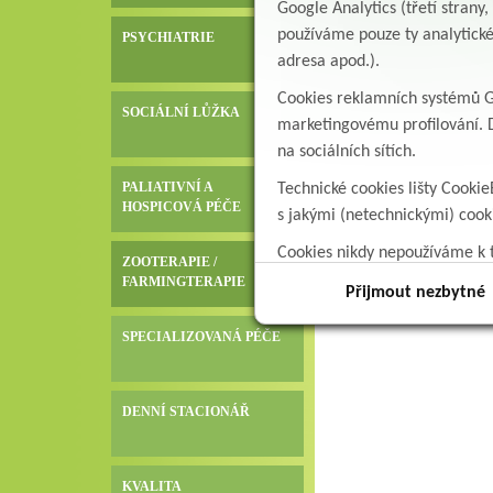
Google Analytics (třetí stran
používáme pouze ty analytické
PSYCHIATRIE
adresa apod.).
Cookies reklamních systémů Go
SOCIÁLNÍ LŮŽKA
marketingovému profilování. D
na sociálních sítích.
PALIATIVNÍ A
Technické cookies lišty Cookie
HOSPICOVÁ PÉČE
s jakými (netechnickými) coo
Cookies nikdy nepoužíváme k t
ZOOTERAPIE /
data.
FARMINGTERAPIE
Přijmout nezbytné
SPECIALIZOVANÁ PÉČE
DENNÍ STACIONÁŘ
KVALITA