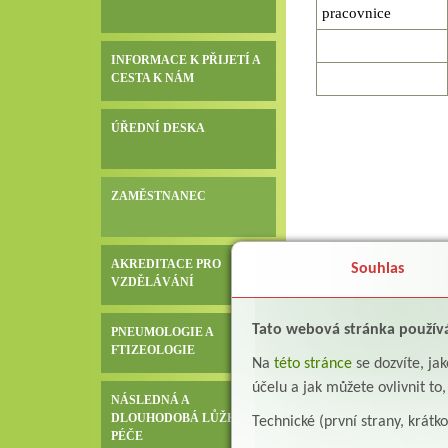
pracovnice
INFORMACE K PŘIJETÍ A
CESTA K NÁM
ÚŘEDNÍ DESKA
ZAMĚSTNANEC
AKREDITACE PRO
Souhlas
VZDĚLÁVÁNÍ
Tato webová stránka použív
PNEUMOLOGIE A
FTIZEOLOGIE
Na
této stránce
se dozvíte, j
účelu a jak můžete ovlivnit to
NÁSLEDNÁ A
DLOUHODOBÁ LŮŽKOVÁ
Technické (první strany, krátk
PÉČE