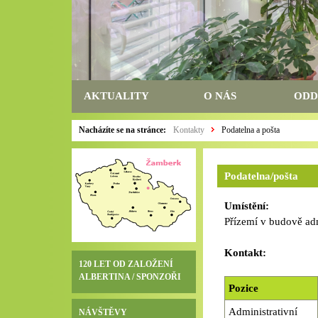
AKTUALITY
O NÁS
ODD
Nacházíte se na stránce:
Kontakty
Podatelna a pošta
Podatelna/pošta
Umístění:
Přízemí v budově adm
Kontakt:
120 LET OD ZALOŽENÍ
ALBERTINA / SPONZOŘI
Pozice
Administrativní
NÁVŠTĚVY