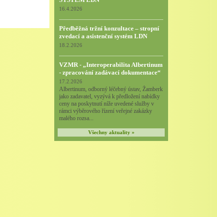
16.4.2026
Předběžná tržní konzultace – stropní
zvedací a asistenční systém LDN
18.2.2026
VZMR - „Interoperabilita Albertinum
- zpracování zadávací dokumentace“
17.2.2026
Albertinum, odborný léčebný ústav, Žamberk
jako zadavatel, vyzývá k předložení nabídky
ceny na poskytnutí níže uvedené služby v
rámci výběrového řízení veřejné zakázky
malého rozsa...
Všechny aktuality »