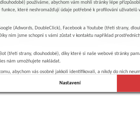
y, dlouhodobé) používáme, abychom vám mohli stránky lépe přizpůsobit
 funkce, které neshromažďují údaje potřebné k profilování uživatelů w
ogle (Adwords, DoubleClick), Facebook a Youtube (třetí strany, dlo
íky nim jsme schopni s vámi zůstat v kontaktu například prostředni
Bot (třetí strany, dlouhodobé), díky které si naše webové stránky pam
kies nám umožňujete nakládat.
omu, abychom vás osobně jakkoli identifikovali, a nikdy do nich neum
Nastavení