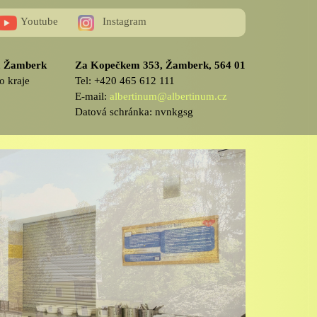
Youtube
Instagram
v, Žamberk
Za Kopečkem 353, Žamberk, 564 01
o kraje
Tel: +420 465 612 111
E-mail:
albertinum@albertinum.cz
Datová schránka: nvnkgsg