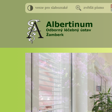
verze pro slabozraké
zvětšit písmo