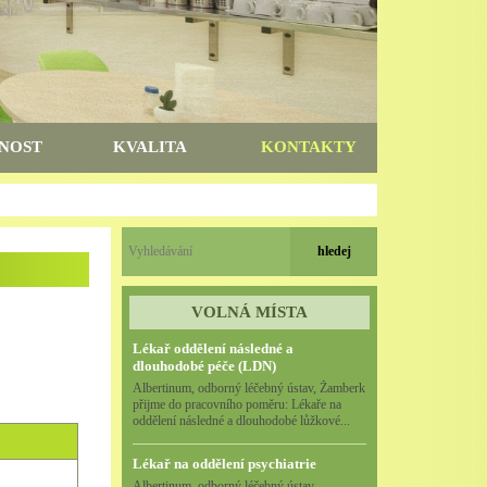
NOST
KVALITA
KONTAKTY
VOLNÁ MÍSTA
Lékař oddělení následné a
dlouhodobé péče (LDN)
Albertinum, odborný léčebný ústav, Žamberk
přijme do pracovního poměru: Lékaře na
oddělení následné a dlouhodobé lůžkové...
Lékař na oddělení psychiatrie
Albertinum, odborný léčebný ústav,