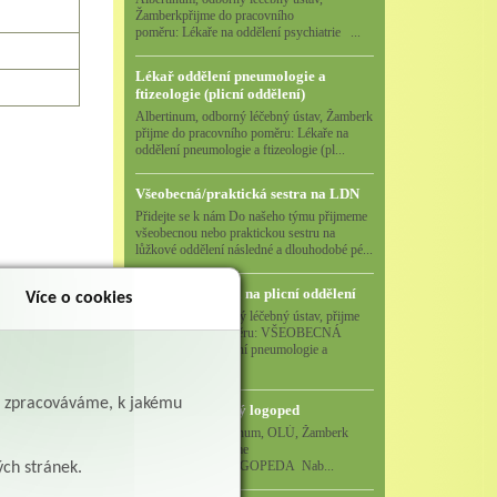
Žamberkpřijme do pracovního
poměru: Lékaře na oddělení psychiatrie ...
Lékař oddělení pneumologie a
ftizeologie (plicní oddělení)
Albertinum, odborný léčebný ústav, Žamberk
přijme do pracovního poměru: Lékaře na
oddělení pneumologie a ftizeologie (pl...
Všeobecná/praktická sestra na LDN
Přidejte se k nám Do našeho týmu přijmeme
všeobecnou nebo praktickou sestru na
lůžkové oddělení následné a dlouhodobé pé...
Všeobecná sestra na plicní oddělení
Více o cookies
Albertinum, odborný léčebný ústav, přijme
do pracovního poměru: VŠEOBECNÁ
SESTRA na oddělení pneumologie a
ftizeologiePr...
ě zpracováváme, k jakému
Logoped/klinický logoped
Albertinum, OLÚ, Žamberk
přijme
KLINICKÉHO LOGOPEDA Nab...
ých stránek.