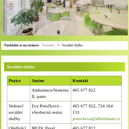
Nacházíte se na stránce:
Kontakty
Sociální služba
Sociální služba
Pozice
Jméno
Kontakt
Ambulance/Sesterna
465 677 822
II. patro
Vedoucí
Eva Potočková -
465 677 822, 724 164
sociální
všeobecná sestra
133
služby
potockova@albertinum.cz
Ošetřující
MUDr. Pavel
465 677 822