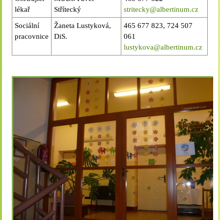
lékař
Střítecký
stritecky@albertinum.cz
Sociální
Žaneta Lustyková,
465 677 823, 724 507
pracovnice
DiS.
061
lustykova@albertinum.cz