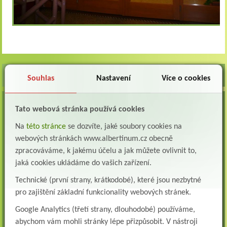
Souhlas
Nastavení
Více o cookies
VOLNÁ MÍSTA
Tato webová stránka používá cookies
Lékař oddělení následné a dlouhodobé péče (LDN)
Na
této stránce
se dozvíte, jaké soubory cookies na
Albertinum, odborný léčebný ústav, Žamberk přijme do pracovního poměru: Lékaře na
webových stránkách www.albertinum.cz obecně
oddělení následné a dlouhodobé lůžkové...
zpracováváme, k jakému účelu a jak můžete ovlivnit to,
Lékař na oddělení psychiatrie
jaká cookies ukládáme do vašich zařízení.
Albertinum, odborný léčebný ústav, Žamberkpřijme do pracovního poměru: Lékaře na
oddělení psychiatrie ...
Technické (první strany, krátkodobé), které jsou nezbytné
pro zajištění základní funkcionality webových stránek.
Lékař oddělení pneumologie a ftizeologie (plicní oddělení)
Albertinum, odborný léčebný ústav, Žamberk přijme do pracovního poměru: Lékaře na
Google Analytics (třetí strany, dlouhodobé) používáme,
oddělení pneumologie a ftizeologie (pl...
abychom vám mohli stránky lépe přizpůsobit. V nástroji