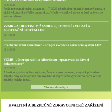
POZOR - Změna koncovky emailové adresy
15.6.2026
Podle rozhodnutí vedení ústavu od 1. 7. 2026 již nebudou funkční e-mailové adresy, u
nichž je koncovka: @albertinum-olu.cz Všechny emailové adresy určené směrem do
našeho zařízení ...
VZMR – ALBERTINUM ŽAMBERK, STROPNÍ ZVEDACÍ A
ASISTENČNÍ SYSTÉM LDN
16.4.2026
Předběžná tržní konzultace – stropní zvedací a asistenční systém LDN
18.2.2026
VZMR - „Interoperabilita Albertinum - zpracování zadávací
dokumentace“
17.2.2026
Albertinum, odborný léčebný ústav, Žamberk jako zadavatel, vyzývá k předložení
nabídky ceny na poskytnutí níže uvedené služby v rámci výběrového řízení veřejné
zakázky malého rozsa...
Všechny aktuality »
KVALITNÍ A BEZPEČNÉ ZDRAVOTNICKÉ ZAŘÍZENÍ