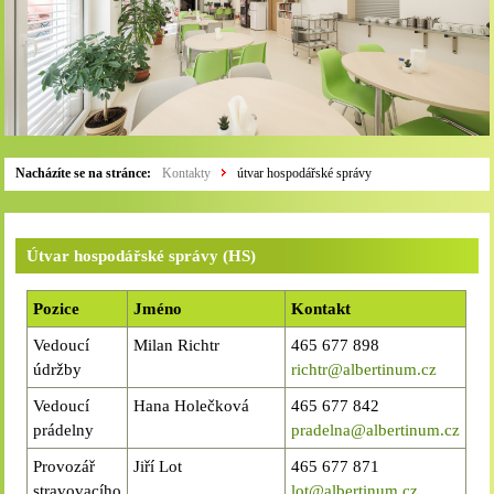
Nacházíte se na stránce:
Kontakty
útvar hospodářské správy
Útvar hospodářské správy (HS)
Pozice
Jméno
Kontakt
Vedoucí
Milan Richtr
465 677 898
údržby
richtr@albertinum.cz
Vedoucí
Hana Holečková
465 677 842
prádelny
pradelna@albertinum.cz
Provozář
Jiří Lot
465 677 871
stravovacího
lot@albertinum.cz