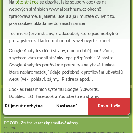
Přidejte se k nám Do našeho týmu přijmeme všeobecnou nebo praktickou sestru na
Na
této stránce
se dozvíte, jaké soubory cookies na
lůžkové oddělení následné a dlouhodobé pé...
webových stránkách www.albertinum.cz obecně
Všeobecná sestra na plicní oddělení
zpracováváme, k jakému účelu a jak můžete ovlivnit to,
Albertinum, odborný léčebný ústav, přijme do pracovního poměru: VŠEOBECNÁ
jaká cookies ukládáme do vašich zařízení.
SESTRA na oddělení pneumologie a ftizeologiePr...
Technické (první strany, krátkodobé), které jsou nezbytné
Logoped/klinický logoped
pro zajištění základní funkcionality webových stránek.
Albertinum, OLÚ, Žamberk přijme
KLINICKÉHO LOGOPEDA Nab...
Google Analytics (třetí strany, dlouhodobé) používáme,
abychom vám mohli stránky lépe přizpůsobit. V nástroji
Ergoterapeut/ka
Google Analytics používáme pouze ty analytické funkce,
Albertinum, odborný léčebný ústav, přijme do pracovního
poměru: ERGOTERAPEUTA, EGOTERAPEUTKU Požadujeme:odbornou způsobi...
které neshromažďují údaje potřebné k profilování uživatelů
webu (věk, pohlaví, zájmy, IP adresa apod.).
všechna volná místa »
Cookies reklamních systémů Google (Adwords,
AKTUALITY
DoubleClick), Facebook a Youtube (třetí strany,
dlouhodobé). Tyto
cookies
slouží k marketingovému
Zapojte se do naší fotosoutěže!
Přijmout nezbytné
Nastavení
Povolit vše
profilování. Díky nim jsme schopni s vámi zůstat v kontaktu
29.7.2026
například prostřednictvím personalizované reklamy na
POZOR - Změna koncovky emailové adresy
sociálních sítích.
15.6.2026