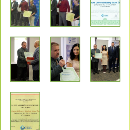
Technické cookies lišty CookieBot (třetí strany, dlouhodobé),
díky které si naše webové stránky pamatují vaše volby
ohledně toho, s jakými (netechnickými) cookies nám
umožňujete nakládat.
Cookies nikdy nepoužíváme k tomu, abychom vás osobně
jakkoli identifikovali, a nikdy do nich neumisťujeme citlivá
nebo osobní data.