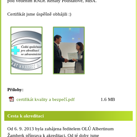
pod vedením RNDr. Renaty Podstatové, MBA.
Certifikát jsme úspěšně obhájili :)
Přílohy:
certifikát kvality a bezpečí.pdf
1.6 MB
Cesta k akreditaci
Od 6. 9. 2013 byla zahájena ředitelem OLÚ Albertinum
Žamberk příprava k akreditaci. Od té doby jsme