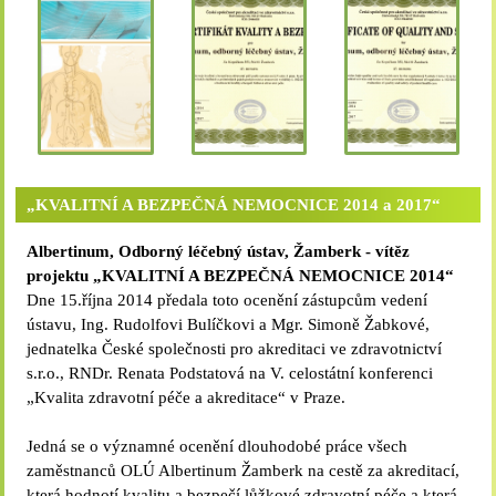
„KVALITNÍ A BEZPEČNÁ NEMOCNICE 2014 a 2017“
Albertinum, Odborný léčebný ústav, Žamberk - vítěz
projektu „KVALITNÍ A BEZPEČNÁ NEMOCNICE 2014“
Dne 15.října 2014 předala toto ocenění zástupcům vedení
ústavu, Ing. Rudolfovi Bulíčkovi a Mgr. Simoně Žabkové,
jednatelka České společnosti pro akreditaci ve zdravotnictví
s.r.o., RNDr. Renata Podstatová na V. celostátní konferenci
„Kvalita zdravotní péče a akreditace“ v Praze.
Jedná se o významné ocenění dlouhodobé práce všech
zaměstnanců OLÚ Albertinum Žamberk na cestě za akreditací,
která hodnotí kvalitu a bezpečí lůžkové zdravotní péče a která