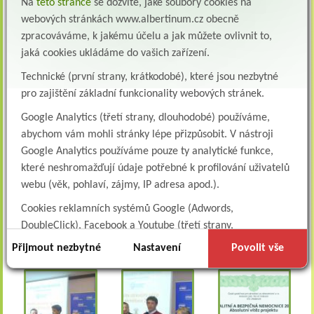
Na
této stránce
se dozvíte, jaké soubory cookies na
velmi kvalitně. A to pro co nejlepší pocit všech pacientů a
webových stránkách www.albertinum.cz obecně
klientů z pobytu ve zdravotnickém zařízení v rámci
zpracováváme, k jakému účelu a jak můžete ovlivnit to,
poskytované zdravotní péče.
jaká cookies ukládáme do vašich zařízení.
Udělené ocenění rovněž zavazuje k tomu, že je třeba se co
Technické (první strany, krátkodobé), které jsou nezbytné
nejkvalitněji připravit na akreditační řízení, které v letošním
pro zajištění základní funkcionality webových stránek.
roce ještě odborný léčebný ústav čeká a v následném období
do další akreditace i výsledky potvrdit. Jedná se tak o
Google Analytics (třetí strany, dlouhodobé) používáme,
významný závazek neusnout na vavřínech, ale posunout
abychom vám mohli stránky lépe přizpůsobit. V nástroji
zdravotnickou péči ještě výše a dál, jak se sluší a patří na péči o
Google Analytics používáme pouze ty analytické funkce,
nemocného pacienta v 21. století.
které neshromažďují údaje potřebné k profilování uživatelů
webu (věk, pohlaví, zájmy, IP adresa apod.).
Každopádně je nyní zcela na místě velmi poděkovat všem
Cookies reklamních systémů Google (Adwords,
zaměstnancům Albertina bez rozdílu za jejich dosavadní práci,
za starostlivost a péči, kterou věnují všem pacientům a
DoubleClick), Facebook a Youtube (třetí strany,
klientům v jejich prospěch.
dlouhodobé). Tyto
cookies
slouží k marketingovému
Přijmout nezbytné
Nastavení
Povolit vše
profilování. Díky nim jsme schopni s vámi zůstat v kontaktu
například prostřednictvím personalizované reklamy na
sociálních sítích.