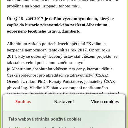
proběhne na konci listopadu tohoto roku.
Úterý 19. září 2017 je dalším významným dnem, který se
zapíše do historie zdravotnického zařízení Albertinum,
odborného léčebného ústavu, Žamberk.
Albertinum získalo po třech létech opět titul ”Kvalitní a
bezpečná nemocnice“, tentokrát za rok 2017. Oproti roku
2014, kdy se odborný léčebný ústav stal vítězem projektu, se
tak stalo s velmi podstatnou změnou – nyní
je Albertinum absolutním vítězem této ceny, kterou uděluje
Česká společnost pro akreditaci ve zdravotnictví (ČSAZ).
Ocenění z rukou PhDr. Renaty Podstatové, jednatelky ČSAZ
převzal Ing. Vladimír Fabián v zastoupení nepřítomného
ředitele Ing. Rudolfa Bulíčka a Bc. Marcela Valentová – hlavní
sestra.
Souhlas
Nastavení
Více o cookies
Jedná se o ocenění, které potěší a které hodnotí to, že velmi
náročná práce, jak po fyzické, tak i psychické stránce, všech
Tato webová stránka používá cookies
zaměstnanců v Albertinu má smysl a je prováděna pečlivě a