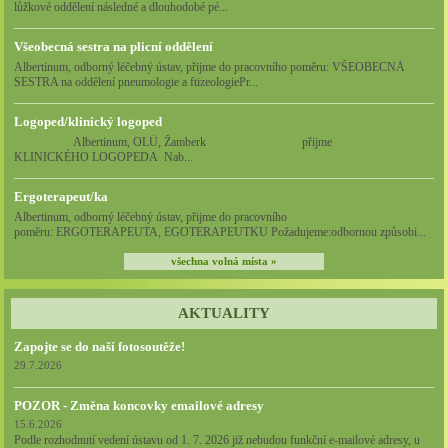
lůžkové oddělení následné a dlouhodobé pé...
Všeobecná sestra na plicní oddělení
Albertinum, odborný léčebný ústav, přijme do pracovního poměru: VŠEOBECNÁ
SESTRA na oddělení pneumologie a ftizeologiePr...
Logoped/klinický logoped
Albertinum, OLÚ, Žamberk přijme
KLINICKÉHO LOGOPEDA Nab...
Ergoterapeut/ka
Albertinum, odborný léčebný ústav, přijme do pracovního
poměru: ERGOTERAPEUTA, EGOTERAPEUTKU Požadujeme:odbornou způsobi...
všechna volná místa »
AKTUALITY
Zapojte se do naší fotosoutěže!
29.7.2026
POZOR - Změna koncovky emailové adresy
15.6.2026
Podle rozhodnutí vedení ústavu od 1. 7. 2026 již nebudou funkční e-mailové adresy, u