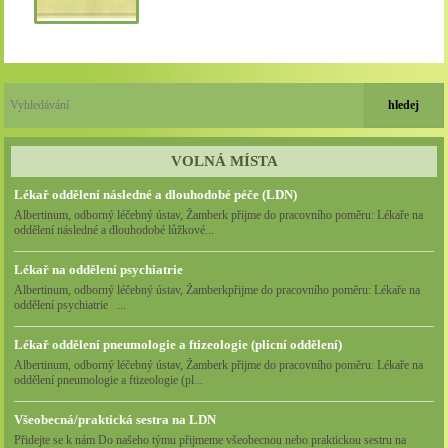
VOLNÁ MÍSTA
Lékař oddělení následné a dlouhodobé péče (LDN)
Albertinum, odborný léčebný ústav, Žamberk přijme do pracovního poměru: Lékaře na
oddělení následné a dlouhodobé lůžkové...
Lékař na oddělení psychiatrie
Albertinum, odborný léčebný ústav, Žamberkpřijme do pracovního poměru: Lékaře na
oddělení psychiatrie ...
Lékař oddělení pneumologie a ftizeologie (plicní oddělení)
Albertinum, odborný léčebný ústav, Žamberk přijme do pracovního poměru: Lékaře na
oddělení pneumologie a ftizeologie (pl...
Všeobecná/praktická sestra na LDN
Přidejte se k nám Do našeho týmu přijmeme všeobecnou nebo praktickou sestru na