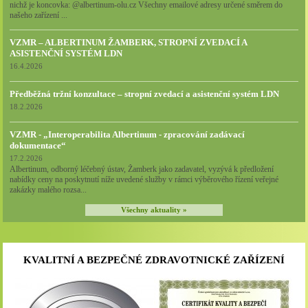
nichž je koncovka: @albertinum-olu.cz Všechny emailové adresy určené směrem do
našeho zařízení ...
VZMR – ALBERTINUM ŽAMBERK, STROPNÍ ZVEDACÍ A
ASISTENČNÍ SYSTÉM LDN
16.4.2026
Předběžná tržní konzultace – stropní zvedací a asistenční systém LDN
18.2.2026
VZMR - „Interoperabilita Albertinum - zpracování zadávací
dokumentace“
17.2.2026
Albertinum, odborný léčebný ústav, Žamberk jako zadavatel, vyzývá k předložení
nabídky ceny na poskytnutí níže uvedené služby v rámci výběrového řízení veřejné
zakázky malého rozsa...
Všechny aktuality »
KVALITNÍ A BEZPEČNÉ ZDRAVOTNICKÉ ZAŘÍZENÍ