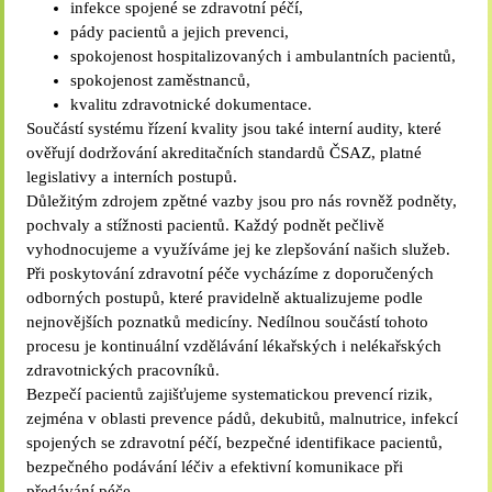
infekce spojené se zdravotní péčí,
pády pacientů a jejich prevenci,
spokojenost hospitalizovaných i ambulantních pacientů,
spokojenost zaměstnanců,
kvalitu zdravotnické dokumentace.
Součástí systému řízení kvality jsou také interní audity, které
ověřují dodržování akreditačních standardů ČSAZ, platné
legislativy a interních postupů.
Důležitým zdrojem zpětné vazby jsou pro nás rovněž podněty,
pochvaly a stížnosti pacientů. Každý podnět pečlivě
vyhodnocujeme a využíváme jej ke zlepšování našich služeb.
Při poskytování zdravotní péče vycházíme z doporučených
odborných postupů, které pravidelně aktualizujeme podle
nejnovějších poznatků medicíny. Nedílnou součástí tohoto
procesu je kontinuální vzdělávání lékařských i nelékařských
zdravotnických pracovníků.
Bezpečí pacientů zajišťujeme systematickou prevencí rizik,
zejména v oblasti prevence pádů, dekubitů, malnutrice, infekcí
spojených se zdravotní péčí, bezpečné identifikace pacientů,
bezpečného podávání léčiv a efektivní komunikace při
předávání péče.