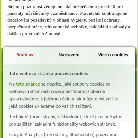
Stejnou pozornost věnujeme také bezpečnému prostředí pro
pacienty, návštěvníky i zaměstnance. Pravidelně kontrolujeme
dodržování požadavků v oblasti hygieny, požární ochrany,
bezpečnosti práce, zdravotnické techniky, nakládání s odpady a
dalších provozních činností.
Souhlas
Nastavení
Více o cookies
Tato webová stránka používá cookies
VOLNÁ MÍSTA
Na
této stránce
se dozvíte, jaké soubory cookies na
Lékař oddělení následné a dlouhodobé péče (LDN)
webových stránkách www.albertinum.cz obecně
Albertinum, odborný léčebný ústav, Žamberk přijme do pracovního poměru: Lékaře na
zpracováváme, k jakému účelu a jak můžete ovlivnit to,
oddělení následné a dlouhodobé lůžkové...
jaká cookies ukládáme do vašich zařízení.
Lékař na oddělení psychiatrie
Technické (první strany, krátkodobé), které jsou nezbytné
Albertinum, odborný léčebný ústav, Žamberkpřijme do pracovního poměru: Lékaře na
oddělení psychiatrie ...
pro zajištění základní funkcionality webových stránek.
Lékař oddělení pneumologie a ftizeologie (plicní oddělení)
Google Analytics (třetí strany, dlouhodobé) používáme,