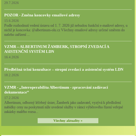
29.7.2026
POZOR - Změna koncovky emailové adresy
15.6.2026
Podle rozhodnutí vedení ústavu od 1. 7. 2026 již nebudou funkční e-mailové adresy, u
nichž je koncovka: @albertinum-olu.cz Všechny emailové adresy určené směrem do
našeho zařízení ...
VZMR – ALBERTINUM ŽAMBERK, STROPNÍ ZVEDACÍ A
ASISTENČNÍ SYSTÉM LDN
16.4.2026
Předběžná tržní konzultace – stropní zvedací a asistenční systém LDN
18.2.2026
VZMR - „Interoperabilita Albertinum - zpracování zadávací
dokumentace“
17.2.2026
Albertinum, odborný léčebný ústav, Žamberk jako zadavatel, vyzývá k předložení
nabídky ceny na poskytnutí níže uvedené služby v rámci výběrového řízení veřejné
zakázky malého rozsa...
Všechny aktuality »