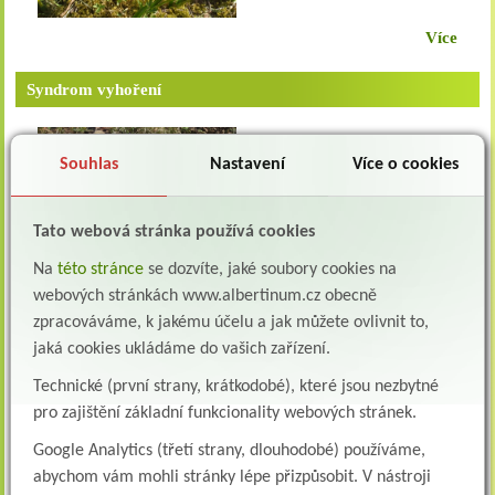
Více
Syndrom vyhoření
Jev vyhoření (nebo také
Souhlas
Nastavení
Více o cookies
burnout) je nejspíš stejně
starý, jako sama lidská
práce, nicméně jeho název
Tato webová stránka používá cookies
pochází až z roku 1974 od
Na
této stránce
se dozvíte, jaké soubory cookies na
amerického psychoanalytika
webových stránkách www.albertinum.cz obecně
Více
Herberta J. Freudenbergera.
zpracováváme, k jakému účelu a jak můžete ovlivnit to,
Jak komunikovat s těžce nemocným pacientem
jaká cookies ukládáme do vašich zařízení.
Technické (první strany, krátkodobé), které jsou nezbytné
Nevíte, jak komunikovat s
pro zajištění základní funkcionality webových stránek.
pacientem, který má
Google Analytics (třetí strany, dlouhodobé) používáme,
diagnostikovanou
abychom vám mohli stránky lépe přizpůsobit. V nástroji
nevyléčitelnou nemoc?