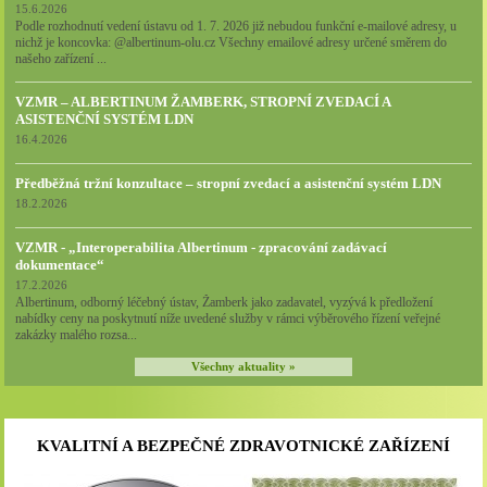
15.6.2026
Podle rozhodnutí vedení ústavu od 1. 7. 2026 již nebudou funkční e-mailové adresy, u
nichž je koncovka: @albertinum-olu.cz Všechny emailové adresy určené směrem do
našeho zařízení ...
VZMR – ALBERTINUM ŽAMBERK, STROPNÍ ZVEDACÍ A
ASISTENČNÍ SYSTÉM LDN
16.4.2026
Předběžná tržní konzultace – stropní zvedací a asistenční systém LDN
18.2.2026
VZMR - „Interoperabilita Albertinum - zpracování zadávací
dokumentace“
17.2.2026
Albertinum, odborný léčebný ústav, Žamberk jako zadavatel, vyzývá k předložení
nabídky ceny na poskytnutí níže uvedené služby v rámci výběrového řízení veřejné
zakázky malého rozsa...
Všechny aktuality »
KVALITNÍ A BEZPEČNÉ ZDRAVOTNICKÉ ZAŘÍZENÍ