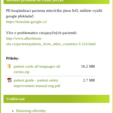
Možnost překladu do cizího jazyka
Při hospitalizaci pacienta mluvícího jinou řečí, můžete využít
google překladač:
https://translate.google.cz/
Více o problematice cizojazyčných pacientů:
http://www.albertinum-
olu.cz/pacient/patients_from_other_countries-3-114.html
Přílohy:
patient cards all languages all
16.2 MB
circles.zip
patient guide - patient safety
2.7 MB
improvement manual eng.pdf
Vzdělávání
Elearning-eKredity