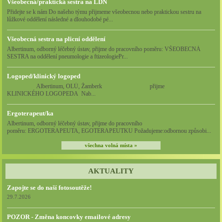
Všeobecná/praktická sestra na LDN
Přidejte se k nám Do našeho týmu přijmeme všeobecnou nebo praktickou sestru na
lůžkové oddělení následné a dlouhodobé pé...
Všeobecná sestra na plicní oddělení
Albertinum, odborný léčebný ústav, přijme do pracovního poměru: VŠEOBECNÁ
SESTRA na oddělení pneumologie a ftizeologiePr...
Logoped/klinický logoped
Albertinum, OLÚ, Žamberk přijme
KLINICKÉHO LOGOPEDA Nab...
Ergoterapeut/ka
Albertinum, odborný léčebný ústav, přijme do pracovního
poměru: ERGOTERAPEUTA, EGOTERAPEUTKU Požadujeme:odbornou způsobi...
všechna volná místa »
AKTUALITY
Zapojte se do naší fotosoutěže!
29.7.2026
POZOR - Změna koncovky emailové adresy