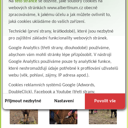
Na
této stránce
se dozvíte, jaké soubory cookies na
webových stránkách www.albertinum.cz obecně
zpracováváme, k jakému účelu a jak můžete ovlivnit to,
jaká cookies ukládáme do vašich zařízení.
Technické (první strany, krátkodobé), které jsou nezbytné
pro zajištění základní funkcionality webových stránek.
Google Analytics (třetí strany, dlouhodobé) používáme,
abychom vám mohli stránky lépe přizpůsobit. V nástroji
Google Analytics používáme pouze ty analytické funkce,
které neshromažďují údaje potřebné k profilování uživatelů
webu (věk, pohlaví, zájmy, IP adresa apod.).
Cookies reklamních systémů Google (Adwords,
DoubleClick), Facebook a Youtube (třetí strany,
dlouhodobé). Tyto
cookies
slouží k marketingovému
Přijmout nezbytné
Nastavení
Povolit vše
profilování. Díky nim jsme schopni s vámi zůstat v kontaktu
například prostřednictvím personalizované reklamy na
sociálních sítích.