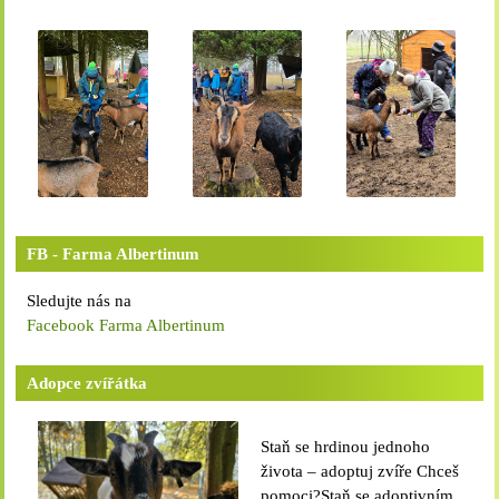
Technické cookies lišty CookieBot (třetí strany, dlouhodobé),
díky které si naše webové stránky pamatují vaše volby
ohledně toho, s jakými (netechnickými) cookies nám
umožňujete nakládat.
Cookies nikdy nepoužíváme k tomu, abychom vás osobně
jakkoli identifikovali, a nikdy do nich neumisťujeme citlivá
nebo osobní data.
FB - Farma Albertinum
Sledujte nás na
Facebook Farma Albertinum
Adopce zvířátka
Staň se hrdinou jednoho
života – adoptuj zvíře Chceš
pomoci?Staň se adoptivním