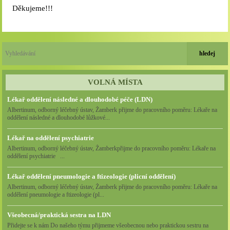
Děkujeme!!!
VOLNÁ MÍSTA
Lékař oddělení následné a dlouhodobé péče (LDN)
Albertinum, odborný léčebný ústav, Žamberk přijme do pracovního poměru: Lékaře na
oddělení následné a dlouhodobé lůžkové...
Lékař na oddělení psychiatrie
Albertinum, odborný léčebný ústav, Žamberkpřijme do pracovního poměru: Lékaře na
oddělení psychiatrie ...
Lékař oddělení pneumologie a ftizeologie (plicní oddělení)
Albertinum, odborný léčebný ústav, Žamberk přijme do pracovního poměru: Lékaře na
oddělení pneumologie a ftizeologie (pl...
Všeobecná/praktická sestra na LDN
Přidejte se k nám Do našeho týmu přijmeme všeobecnou nebo praktickou sestru na