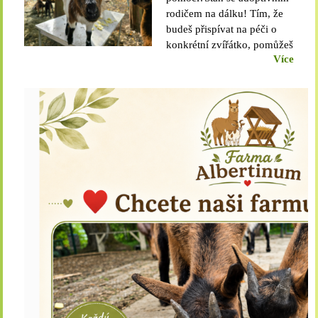
rodičem na dálku! Tím, že
budeš přispívat na péči o
konkrétní zvířátko, pomůžeš
Více
získat mnohem víc než jen
naplněnou misku ❤ Jak to
funguje?- Vybereš si
zvíře, kterému chceš
pomoci- Měsíčně (nebo
jednorázově) přispíváš na
jeho péči- Dostaneš
certifikát adoptivního
rodiče Co tvůj příspěvek
zajistí?- Kvalitní krmivo a
veterinární péči- Teplo,
pohodlí a pocit domova
v naší farmě- Společnost
a lásku od našeho
týmu Proč je adopce tak
super?- Pomáháš
zvířátku, které by jinak