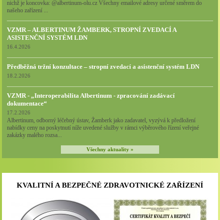
nichž je koncovka: @albertinum-olu.cz Všechny emailové adresy určené směrem do
našeho zařízení ...
VZMR – ALBERTINUM ŽAMBERK, STROPNÍ ZVEDACÍ A
ASISTENČNÍ SYSTÉM LDN
16.4.2026
Předběžná tržní konzultace – stropní zvedací a asistenční systém LDN
18.2.2026
VZMR - „Interoperabilita Albertinum - zpracování zadávací
dokumentace“
17.2.2026
Albertinum, odborný léčebný ústav, Žamberk jako zadavatel, vyzývá k předložení
nabídky ceny na poskytnutí níže uvedené služby v rámci výběrového řízení veřejné
zakázky malého rozsa...
Všechny aktuality »
KVALITNÍ A BEZPEČNÉ ZDRAVOTNICKÉ ZAŘÍZENÍ