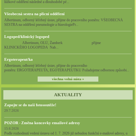
lůžkové oddělení následné a dlouhodobé pé...
Všeobecná sestra na plicní oddělení
Albertinum, odborný léčebný ústav, přijme do pracovního poměru: VŠEOBECNÁ
SESTRA na oddělení pneumologie a ftizeologiePr...
Logoped/klinický logoped
Albertinum, OLÚ, Žamberk přijme
KLINICKÉHO LOGOPEDA Nab...
Ergoterapeut/ka
Albertinum, odborný léčebný ústav, přijme do pracovního
poměru: ERGOTERAPEUTA, EGOTERAPEUTKU Požadujeme:odbornou způsobi...
všechna volná místa »
AKTUALITY
Zapojte se do naší fotosoutěže!
29.7.2026
POZOR - Změna koncovky emailové adresy
15.6.2026
Podle rozhodnutí vedení ústavu od 1. 7. 2026 již nebudou funkční e-mailové adresy, u