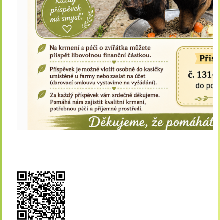
mohlo být samo nebo
opuštěné.- Připojuješ se k
týmu superhrdinů, co mění
svět zvířat k
lepšímu.- Sleduješ, jak
díky tobě roste a prospívá –
my ti pravidelně pošleme
zprávy a fotky! Kontaktní
osoba: Mgr. Simona
Žabková, MBA 465 677
861 zabkova@albertinum.cz