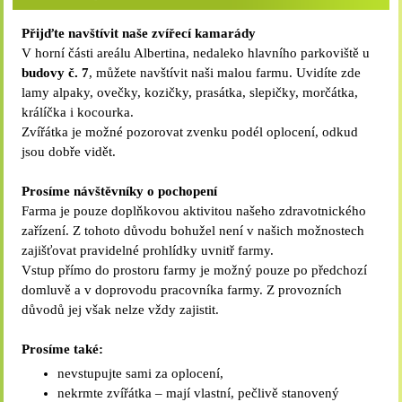
Přijďte navštívit naše zvířecí kamarády
V horní části areálu Albertina, nedaleko hlavního parkoviště u
budovy č. 7
, můžete navštívit naši malou farmu. Uvidíte zde
lamy alpaky, ovečky, kozičky, prasátka, slepičky, morčátka,
králíčka i kocourka.
Zvířátka je možné pozorovat zvenku podél oplocení, odkud
jsou dobře vidět.
Prosíme návštěvníky o pochopení
Farma je pouze doplňkovou aktivitou našeho zdravotnického
zařízení. Z tohoto důvodu bohužel není v našich možnostech
zajišťovat pravidelné prohlídky uvnitř farmy.
Vstup přímo do prostoru farmy je možný pouze po předchozí
domluvě a v doprovodu pracovníka farmy. Z provozních
důvodů jej však nelze vždy zajistit.
Prosíme také:
nevstupujte sami za oplocení,
nekrmte zvířátka – mají vlastní, pečlivě stanovený