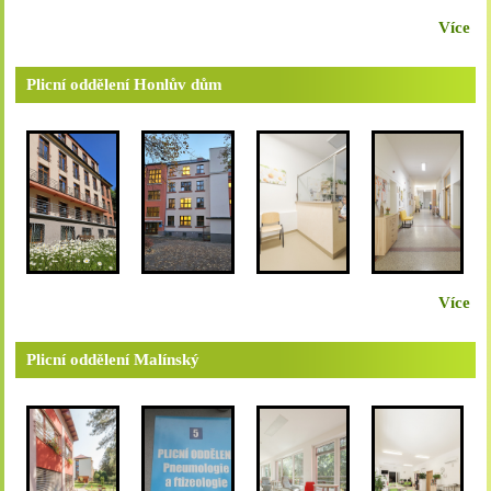
Více
Plicní oddělení Honlův dům
Více
Plicní oddělení Malínský