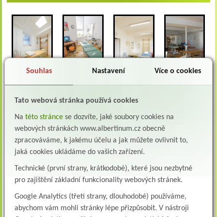
Souhlas
Nastavení
Více o cookies
Více
Tato webová stránka používá cookies
Farma Albertinum
Na
této stránce
se dozvíte, jaké soubory cookies na
webových stránkách www.albertinum.cz obecně
zpracováváme, k jakému účelu a jak můžete ovlivnit to,
jaká cookies ukládáme do vašich zařízení.
Technické (první strany, krátkodobé), které jsou nezbytné
pro zajištění základní funkcionality webových stránek.
Google Analytics (třetí strany, dlouhodobé) používáme,
abychom vám mohli stránky lépe přizpůsobit. V nástroji
Více