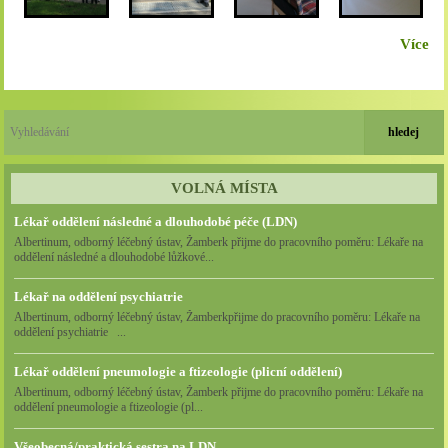
Více
VOLNÁ MÍSTA
Lékař oddělení následné a dlouhodobé péče (LDN)
Albertinum, odborný léčebný ústav, Žamberk přijme do pracovního poměru: Lékaře na
oddělení následné a dlouhodobé lůžkové...
Lékař na oddělení psychiatrie
Albertinum, odborný léčebný ústav, Žamberkpřijme do pracovního poměru: Lékaře na
oddělení psychiatrie ...
Lékař oddělení pneumologie a ftizeologie (plicní oddělení)
Albertinum, odborný léčebný ústav, Žamberk přijme do pracovního poměru: Lékaře na
oddělení pneumologie a ftizeologie (pl...
Všeobecná/praktická sestra na LDN