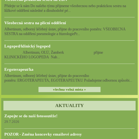
Přidejte se k nám Do našeho týmu přijmeme všeobecnou nebo praktickou sestru na
lůžkové oddělení následné a dlouhodobé pé...
Všeobecná sestra na plicní oddělení
Albertinum, odborný léčebný ústav, přijme do pracovního poměru: VŠEOBECNÁ
SESTRA na oddělení pneumologie a ftizeologiePr...
Logoped/klinický logoped
Albertinum, OLÚ, Žamberk přijme
KLINICKÉHO LOGOPEDA Nab...
Ergoterapeut/ka
Albertinum, odborný léčebný ústav, přijme do pracovního
poměru: ERGOTERAPEUTA, EGOTERAPEUTKU Požadujeme:odbornou způsobi...
všechna volná místa »
AKTUALITY
Zapojte se do naší fotosoutěže!
29.7.2026
POZOR - Změna koncovky emailové adresy