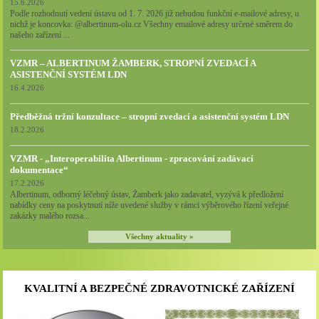
15.6.2026
Podle rozhodnutí vedení ústavu od 1. 7. 2026 již nebudou funkční e-mailové adresy, u
nichž je koncovka: @albertinum-olu.cz Všechny emailové adresy určené směrem do
našeho zařízení ...
VZMR – ALBERTINUM ŽAMBERK, STROPNÍ ZVEDACÍ A
ASISTENČNÍ SYSTÉM LDN
16.4.2026
Předběžná tržní konzultace – stropní zvedací a asistenční systém LDN
18.2.2026
VZMR - „Interoperabilita Albertinum - zpracování zadávací
dokumentace“
17.2.2026
Albertinum, odborný léčebný ústav, Žamberk jako zadavatel, vyzývá k předložení
nabídky ceny na poskytnutí níže uvedené služby v rámci výběrového řízení veřejné
zakázky malého rozsa...
Všechny aktuality »
KVALITNÍ A BEZPEČNÉ ZDRAVOTNICKÉ ZAŘÍZENÍ