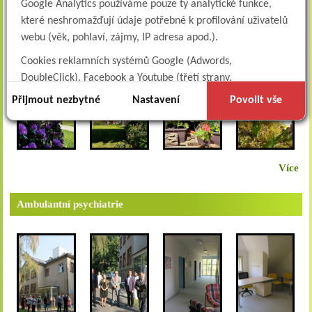
Google Analytics používáme pouze ty analytické funkce,
které neshromažďují údaje potřebné k profilování uživatelů
Procházka parkem v Albertinu
webu (věk, pohlaví, zájmy, IP adresa apod.).
Cookies reklamních systémů Google (Adwords,
DoubleClick), Facebook a Youtube (třetí strany,
dlouhodobé). Tyto
cookies
slouží k marketingovému
Přijmout nezbytné
Nastavení
Povolit vše
profilování. Díky nim jsme schopni s vámi zůstat v kontaktu
například prostřednictvím personalizované reklamy na
sociálních sítích.
Více
Technické cookies lišty CookieBot (třetí strany, dlouhodobé),
díky které si naše webové stránky pamatují vaše volby
ohledně toho, s jakými (netechnickými) cookies nám
Ambulantní psychiatrie
umožňujete nakládat.
Cookies nikdy nepoužíváme k tomu, abychom vás osobně
jakkoli identifikovali, a nikdy do nich neumisťujeme citlivá
nebo osobní data.