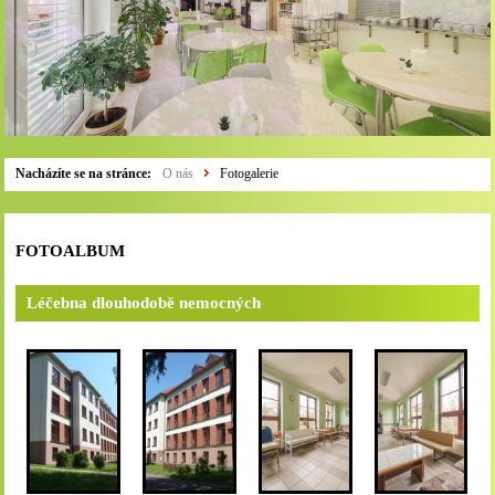
Nacházíte se na stránce:
O nás
Fotogalerie
FOTOALBUM
Léčebna dlouhodobě nemocných