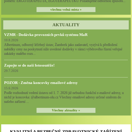
poměru: ERGOTERAPEUTA, EGOTERAPEUTKU Požadujeme:odbornou způsobi...
všechna volná místa »
AKTUALITY
VZMR - Dodávka provozních prvků systému MaR
10.8.2026
Albertinum, odborný léčebný ústav, Žamberk jako zadavatel, vyzývá k předložení
nabídky ceny na poskytnutí níže uvedené dodávky v rámci výběrového řízení veřejné
zakázky malého rozs...
Zapojte se do naší fotosoutěže!
29.7.2026
POZOR - Změna koncovky emailové adresy
15.6.2026
Podle rozhodnutí vedení ústavu od 1. 7. 2026 již nebudou funkční e-mailové adresy, u
nichž je koncovka: @albertinum-olu.cz Všechny emailové adresy určené směrem do
našeho zařízení ...
Všechny aktuality »
KVALITNÍ A BEZPEČNÉ ZDRAVOTNICKÉ ZAŘÍZENÍ