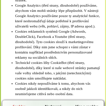
stránek.
Google Analytics (třetí strany, dlouhodobé) používáme,
abychom vám mohli stránky lépe přizpůsobit. V nástroji
Google Analytics používáme pouze ty analytické funkce,
které neshromažďují údaje potřebné k profilování
uživatelů webu (věk, pohlaví, zájmy, IP adresa apod.).
Cookies reklamních systémů Google (Adwords,
DoubleClick), Facebook a Youtube (třetí strany,
dlouhodobé). Tyto cookies slouží k marketingovému
profilování. Díky nim jsme schopni s vámi zůstat v
kontaktu například prostřednictvím personalizované
reklamy na sociálních sítích.
Technické cookies lišty CookieBot (třetí strany,
dlouhodobé), díky které si naše webové stránky pamatují
vaše volby ohledně toho, s jakými (netechnickými)
cookies nám umožňujete nakládat.
Cookies nikdy nepoužíváme k tomu, abychom vás
osobně jakkoli identifikovali, a nikdy do nich
neumisťujeme citlivá nebo osobní data.
JAK MŮŽETE UPRAVIT VYUŽÍVÁNÍ COOKIES NA