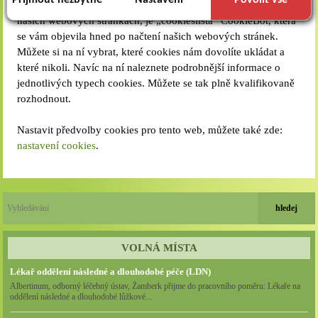
Přijmout nezbytné
Nastavení
Povolit vše
Další možností, jak ovlivnit nastavení cookies konkrétně na
profilování. Díky nim jsme schopni s vámi zůstat v kontaktu
našich webových stránkách, je „cookieslišta“ CookieBot, která
například prostřednictvím personalizované reklamy na
se vám objevila hned po načtení našich webových stránek.
sociálních sítích.
Můžete si na ní vybrat, které cookies nám dovolíte ukládat a
které nikoli. Navíc na ní naleznete podrobnější informace o
Technické cookies lišty CookieBot (třetí strany, dlouhodobé),
jednotlivých typech cookies. Můžete se tak plně kvalifikovaně
díky které si naše webové stránky pamatují vaše volby
rozhodnout.
ohledně toho, s jakými (netechnickými) cookies nám
umožňujete nakládat.
Nastavit předvolby cookies pro tento web, můžete také zde:
Cookies nikdy nepoužíváme k tomu, abychom vás osobně
nastavení cookies
.
jakkoli identifikovali, a nikdy do nich neumisťujeme citlivá
nebo osobní data.
VOLNÁ MÍSTA
Lékař oddělení následné a dlouhodobé péče (LDN)
Albertinum, odborný léčebný ústav, Žamberk přijme do pracovního poměru: Lékaře na
oddělení následné a dlouhodobé lůžkové...