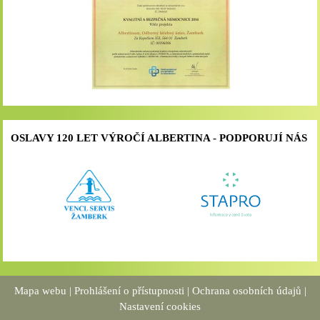
OSLAVY 120 LET VÝROČÍ ALBERTINA - PODPORUJÍ NÁS
Mapa webu
|
Prohlášení o přístupnosti
|
Ochrana osobních údajů
|
Nastavení cookies