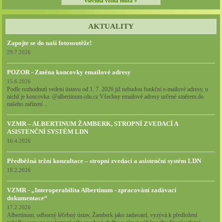
všechna volná místa »
AKTUALITY
Zapojte se do naší fotosoutěže!
29.7.2026
POZOR - Změna koncovky emailové adresy
15.6.2026
Podle rozhodnutí vedení ústavu od 1. 7. 2026 již nebudou funkční e-mailové adresy, u
nichž je koncovka: @albertinum-olu.cz Všechny emailové adresy určené směrem do
našeho zařízení ...
VZMR – ALBERTINUM ŽAMBERK, STROPNÍ ZVEDACÍ A
ASISTENČNÍ SYSTÉM LDN
16.4.2026
Předběžná tržní konzultace – stropní zvedací a asistenční systém LDN
18.2.2026
VZMR - „Interoperabilita Albertinum - zpracování zadávací
dokumentace“
17.2.2026
Albertinum, odborný léčebný ústav, Žamberk jako zadavatel, vyzývá k předložení