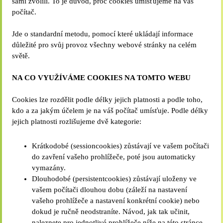
sami zvolili. To je důvod, proč cookies umisťujeme na váš
počítač.
Jde o standardní metodu, pomocí které ukládají informace
důležité pro svůj provoz všechny webové stránky na celém
světě.
NA CO VYUŽÍVÁME COOKIES NA TOMTO WEBU
Cookies lze rozdělit podle délky jejich platnosti a podle toho,
kdo a za jakým účelem je na váš počítač umísťuje. Podle délky
jejich platnosti rozlišujeme dvě kategorie:
Krátkodobé (sessioncookies) zůstávají ve vašem počítači
do zavření vašeho prohlížeče, poté jsou automaticky
vymazány.
Dlouhodobé (persistentcookies) zůstávají uloženy ve
vašem počítači dlouhou dobu (záleží na nastavení
vašeho prohlížeče a nastavení konkrétní cookie) nebo
dokud je ručně neodstraníte. Návod, jak tak učinit,
naleznete pro jednotlivé prohlížeče níže na této stránce.