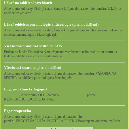
Lékař na oddělení psychiatrie
Albertinum, odborný léčebný ústav, Žamberkpřijme do pracovního poměru: Lékaře na
oddělení psychiatrie ...
Lékař oddělení pneumologie a ftizeologie (plicní oddělení)
Albertinum, odborný léčebný ústav, Žamberk přijme do pracovního poměru: Lékaře na
oddělení pneumologie a ftizeologie (pl...
Všeobecná/praktická sestra na LDN
Přidejte se k nám Do našeho týmu přijmeme všeobecnou nebo praktickou sestru na
lůžkové oddělení následné a dlouhodobé pé...
Všeobecná sestra na plicní oddělení
Albertinum, odborný léčebný ústav, přijme do pracovního poměru: VŠEOBECNÁ
SESTRA na oddělení pneumologie a ftizeologiePr...
Logoped/klinický logoped
Albertinum, OLÚ, Žamberk přijme
KLINICKÉHO LOGOPEDA Nab...
Ergoterapeut/ka
Albertinum, odborný léčebný ústav, přijme do pracovního
poměru: ERGOTERAPEUTA, EGOTERAPEUTKU Požadujeme:odbornou způsobi...