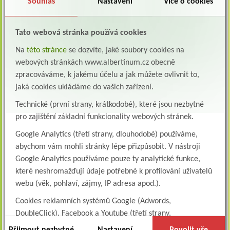
Souhlas
Nastavení
Více o cookies
VAŠEM ZAŘÍZENÍ
Všechny cookies, které ve vašem počítači jsou již uložené,
Tato webová stránka používá cookies
můžete kdykoli vymazat. Většina prohlížečů také nabízí
Na
této stránce
se dozvíte, jaké soubory cookies na
možnost blokace umisťování cookies do vašich zařízení. V
webových stránkách www.albertinum.cz obecně
takovém případě ale nebudete moci využít všechny online
zpracováváme, k jakému účelu a jak můžete ovlivnit to,
služby, které webové stránky či e-shopy běžně nabízí. Detailní
informace o nastavení ukládání souborů cookies ve vašem
jaká cookies ukládáme do vašich zařízení.
prohlížeči najdete na stránkách poskytovatele konkrétního
Technické (první strany, krátkodobé), které jsou nezbytné
prohlížeče po kliknutí na odkaz v seznamu níže.
pro zajištění základní funkcionality webových stránek.
– Chrome
Google Analytics (třetí strany, dlouhodobé) používáme,
– Firefox
abychom vám mohli stránky lépe přizpůsobit. V nástroji
– Internet Explorer
Google Analytics používáme pouze ty analytické funkce,
– Opera
které neshromažďují údaje potřebné k profilování uživatelů
– Safari
webu (věk, pohlaví, zájmy, IP adresa apod.).
Podrobné informace o cookies naleznete na webových
Cookies reklamních systémů Google (Adwords,
stránkách
AboutCookies.org
.
DoubleClick), Facebook a Youtube (třetí strany,
dlouhodobé). Tyto
cookies
slouží k marketingovému