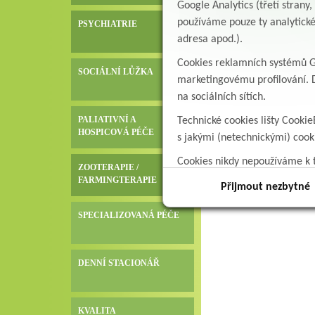
Google Analytics (třetí stran
používáme pouze ty analytické
PSYCHIATRIE
adresa apod.).
Cookies reklamních systémů Go
SOCIÁLNÍ LŮŽKA
marketingovému profilování. D
na sociálních sítích.
PALIATIVNÍ A
Technické cookies lišty Cookie
HOSPICOVÁ PÉČE
s jakými (netechnickými) coo
Cookies nikdy nepoužíváme k t
ZOOTERAPIE /
data.
FARMINGTERAPIE
Přijmout nezbytné
SPECIALIZOVANÁ PÉČE
DENNÍ STACIONÁŘ
KVALITA