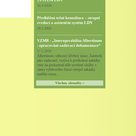
16.4.2026
Předběžná tržní konzultace – stropní
zvedací a asistenční systém LDN
18.2.2026
VZMR - „Interoperabilita Albertinum
- zpracování zadávací dokumentace“
17.2.2026
Albertinum, odborný léčebný ústav, Žamberk
jako zadavatel, vyzývá k předložení nabídky
ceny na poskytnutí níže uvedené služby v
rámci výběrového řízení veřejné zakázky
malého rozsa...
Všechny aktuality »