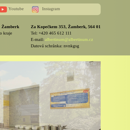
Youtube
Instagram
v, Žamberk
Za Kopečkem 353, Žamberk, 564 01
o kraje
Tel: +420 465 612 111
E-mail:
albertinum@albertinum.cz
Datová schránka: nvnkgsg