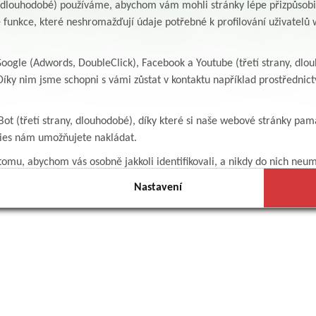
y, dlouhodobé) používáme, abychom vám mohli stránky lépe přizpůsobit
 funkce, které neshromažďují údaje potřebné k profilování uživatelů w
ogle (Adwords, DoubleClick), Facebook a Youtube (třetí strany, dlo
íky nim jsme schopni s vámi zůstat v kontaktu například prostředni
Bot (třetí strany, dlouhodobé), díky které si naše webové stránky pam
kies nám umožňujete nakládat.
omu, abychom vás osobně jakkoli identifikovali, a nikdy do nich neum
Nastavení