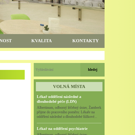
NOST
KVALITA
KONTAKTY
VOLNÁ MÍSTA
Lékař oddělení následné a
dlouhodobé péče (LDN)
Albertinum, odborný léčebný ústav, Žamberk
přijme do pracovního poměru: Lékaře na
oddělení následné a dlouhodobé lůžkové...
Lékař na oddělení psychiatrie
Albertinum, odborný léčebný ústav,