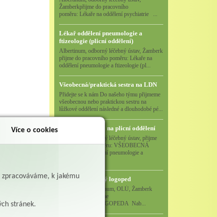
Žamberkpřijme do pracovního
poměru: Lékaře na oddělení psychiatrie ...
Lékař oddělení pneumologie a
ftizeologie (plicní oddělení)
Albertinum, odborný léčebný ústav, Žamberk
přijme do pracovního poměru: Lékaře na
oddělení pneumologie a ftizeologie (pl...
Všeobecná/praktická sestra na LDN
Přidejte se k nám Do našeho týmu přijmeme
všeobecnou nebo praktickou sestru na
lůžkové oddělení následné a dlouhodobé pé...
Všeobecná sestra na plicní oddělení
Více o cookies
Albertinum, odborný léčebný ústav, přijme
do pracovního poměru: VŠEOBECNÁ
SESTRA na oddělení pneumologie a
ftizeologiePr...
ě zpracováváme, k jakému
Logoped/klinický logoped
Albertinum, OLÚ, Žamberk
přijme
KLINICKÉHO LOGOPEDA Nab...
ých stránek.