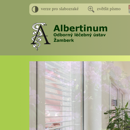
verze pro slabozraké
zvětšit písmo