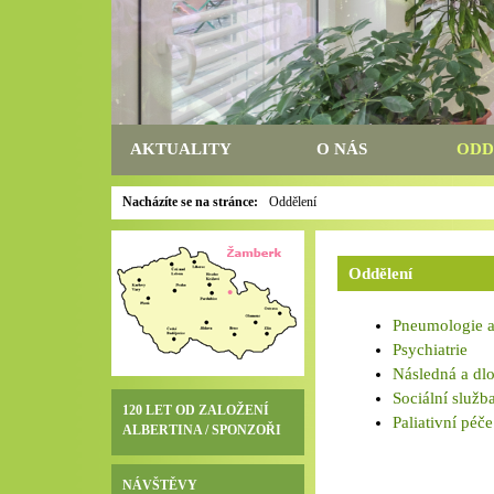
AKTUALITY
O NÁS
ODD
Nacházíte se na stránce:
Oddělení
Oddělení
Pneumologie a 
Psychiatrie
Následná a dl
Sociální služba
120 LET OD ZALOŽENÍ
Paliativní péče
ALBERTINA / SPONZOŘI
NÁVŠTĚVY