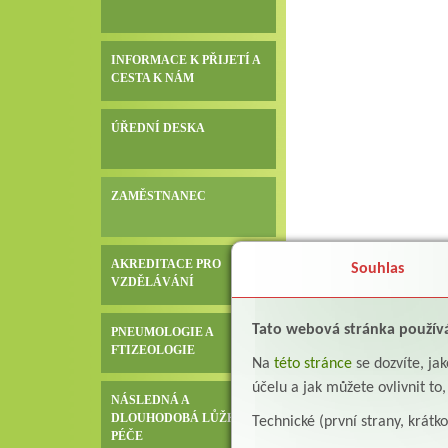
INFORMACE K PŘIJETÍ A
CESTA K NÁM
ÚŘEDNÍ DESKA
ZAMĚSTNANEC
AKREDITACE PRO
Souhlas
VZDĚLÁVÁNÍ
Tato webová stránka použív
PNEUMOLOGIE A
FTIZEOLOGIE
Na
této stránce
se dozvíte, j
účelu a jak můžete ovlivnit to
NÁSLEDNÁ A
DLOUHODOBÁ LŮŽKOVÁ
Technické (první strany, krátk
PÉČE