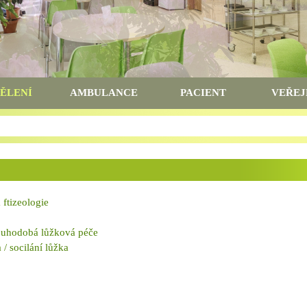
ĚLENÍ
AMBULANCE
PACIENT
VEŘEJ
ftizeologie
ouhodobá lůžková péče
 / socilání lůžka