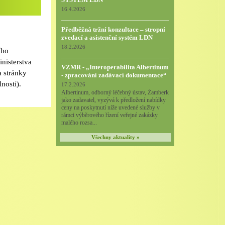
16.4.2026
Předběžná tržní konzultace – stropní
zvedací a asistenční systém LDN
18.2.2026
ího
inisterstva
VZMR - „Interoperabilita Albertinum
a stránky
- zpracování zadávací dokumentace“
nosti).
17.2.2026
Albertinum, odborný léčebný ústav, Žamberk
jako zadavatel, vyzývá k předložení nabídky
ceny na poskytnutí níže uvedené služby v
rámci výběrového řízení veřejné zakázky
malého rozsa...
Všechny aktuality »