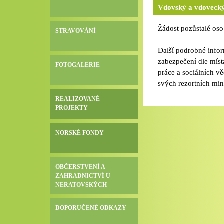
Vdovský a vdovecký,
Žádost pozůstalé oso
STRAVOVÁNÍ
Další podrobné infor
zabezpečení dle mís
FOTOGALERIE
práce a sociálních v
svých rezortních mini
REALIZOVANÉ
PROJEKTY
NORSKÉ FONDY
OBČERSTVENÍ A
ZAHRADNICTVÍ U
NERATOVSKÝCH
DOPORUČENÉ ODKAZY