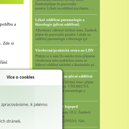
Žamberkpřijme do pracovního
poměru: Lékaře na oddělení psychiatrie ...
Lékař oddělení pneumologie a
 pohřbu a
ftizeologie (plicní oddělení)
Albertinum, odborný léčebný ústav, Žamberk
přijme do pracovního poměru: Lékaře na
oddělení pneumologie a ftizeologie (pl...
. Zde si
Všeobecná/praktická sestra na LDN
Přidejte se k nám Do našeho týmu přijmeme
všeobecnou nebo praktickou sestru na
řání
lůžkové oddělení následné a dlouhodobé pé...
Všeobecná sestra na plicní oddělení
Více o cookies
Albertinum, odborný léčebný ústav, přijme
do pracovního poměru: VŠEOBECNÁ
SESTRA na oddělení pneumologie a
ftizeologiePr...
ě zpracováváme, k jakému
Logoped/klinický logoped
Albertinum, OLÚ, Žamberk
přijme
ud jej měl
KLINICKÉHO LOGOPEDA Nab...
ých stránek.