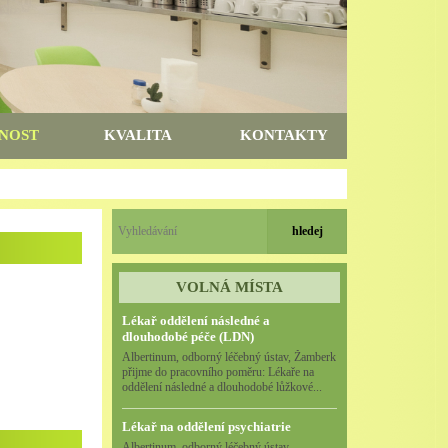
NOST
KVALITA
KONTAKTY
VOLNÁ MÍSTA
Lékař oddělení následné a
dlouhodobé péče (LDN)
Albertinum, odborný léčebný ústav, Žamberk
přijme do pracovního poměru: Lékaře na
oddělení následné a dlouhodobé lůžkové...
Lékař na oddělení psychiatrie
Albertinum, odborný léčebný ústav,