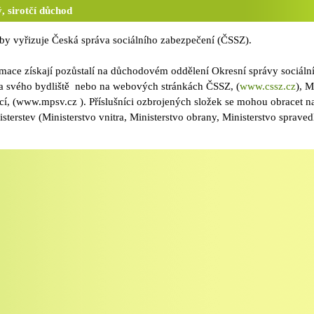
 sirotčí důchod
by vyřizuje Česká správa sociálního zabezpečení (ČSSZ).
mace získají pozůstalí na důchodovém oddělení Okresní správy sociáln
ta svého bydliště nebo na webových stránkách ČSSZ, (
www.cssz.cz
), M
ěcí, (www.mpsv.cz ). Příslušníci ozbrojených složek se mohou obracet n
sterstev (Ministerstvo vnitra, Ministerstvo obrany, Ministerstvo spravedl