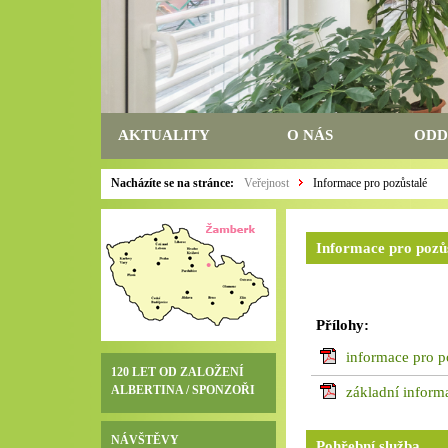
AKTUALITY
O NÁS
ODD
Nacházíte se na stránce:
Veřejnost
Informace pro pozůstalé
Informace pro pozů
Přílohy:
informace pro p
120 LET OD ZALOŽENÍ
ALBERTINA / SPONZOŘI
základní inform
NÁVŠTĚVY
Pohřební služba