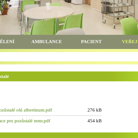
ĚLENÍ
AMBULANCE
PACIENT
VEŘEJ
stalé
ozůstalé olú albertinum.pdf
276 kB
ace pro pozůstalé mmr.pdf
454 kB