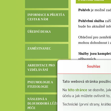
Pohřeb
je možné zada
INFORMACE K PŘIJETÍ A
CESTA K NÁM
Pohřební služba
zaří
bude ho aktuálně inf
ÚŘEDNÍ DESKA
Oblečení pro zemřelé
mohou dohodnout i z
ZAMĚSTNANEC
Služby jsou komplet
příbuzných.
AKREDITACE PRO
Souhlas
VZDĚLÁVÁNÍ
Pohřební služ
Tato webová stránka použív
PNEUMOLOGIE A
Jednání s úřady
FTIZEOLOGIE
Na
této stránce
se dozvíte, j
Doklady:
účelu a jak můžete ovlivnit to
NÁSLEDNÁ A
Občanský průk
DLOUHODOBÁ LŮŽKOVÁ
Technické (první strany, krátk
zamřelý v OLU
PÉČE