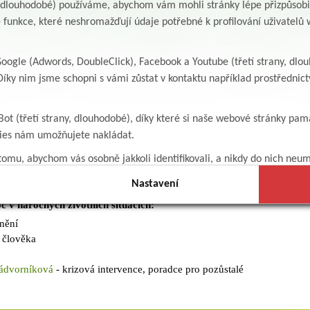
ního pojištění zemřelého (karta pojištěnce) zasílá OLU Albertinum přís
y, dlouhodobé) používáme, abychom vám mohli stránky lépe přizpůsobit
šťovně (pokud jej měl zamřelý v OLU Albertinum u sebe).
 funkce, které neshromažďují údaje potřebné k profilování uživatelů w
dy zemřelého je třeba co nejdříve odevzdat na spádovém obecním úřad
ogle (Adwords, DoubleClick), Facebook a Youtube (třetí strany, dlo
uje na matrice až později, obvykle do měsíce po pohřbu. Vydává se p
íky nim jsme schopni s vámi zůstat v kontaktu například prostředni
úmrtního listu je vhodné předložit rodný, popřípadě oddací list zemřel
Bot (třetí strany, dlouhodobé), díky které si naše webové stránky pam
ným nahlásit co nejdříve úmrtí blízké osoby na ČSSZ (vyhnete se tak
kies nám umožňujete nakládat.
stky, pokud je vyplacena již po dni úmrtí).
Kontakt najdete zde.
omu, abychom vás osobně jakkoli identifikovali, a nikdy do nich neum
Nastavení
 v náročných životních situacích:
nění
 člověka
Nádvorníková
- krizová intervence, poradce pro pozůstalé