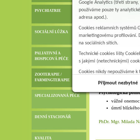
Doklad zdravot
Google Analytics (třetí stran
zdravotní poji
používáme pouze ty analytické
PSYCHIATRIE
Všechny dokla
adresa apod.).
Cookies reklamních systémů Go
Úmrtní list
se vystav
SOCIÁLNÍ LŮŽKA
marketingovému profilování. D
příbuzným. K vydání 
na sociálních sítích.
ČSSZ:
PALIATIVNÍ A
Technické cookies lišty Cookie
doporučujeme příbuz
HOSPICOVÁ PÉČE
s jakými (netechnickými) coo
vracení důchodové čá
Cookies nikdy nepoužíváme k t
ZOOTERAPIE /
data.
Krizová intervence
FARMINGTERAPIE
Přijmout nezbytné
Psychologická pomoc
SPECIALIZOVANÁ PÉČE
vážné onemoc
úmrtí blízkého
DENNÍ STACIONÁŘ
PhDr. Mgr. Milada 
KVALITA