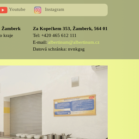
Youtube
Instagram
v, Žamberk
Za Kopečkem 353, Žamberk, 564 01
o kraje
Tel: +420 465 612 111
E-mail:
albertinum@albertinum.cz
Datová schránka: nvnkgsg