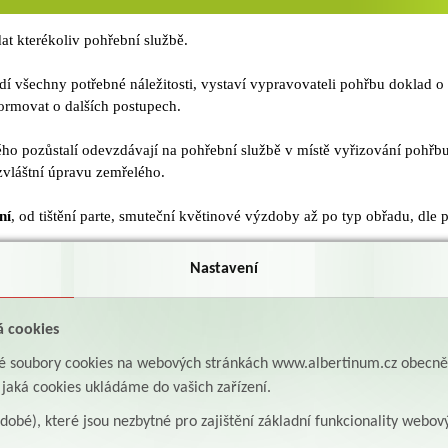
t kterékoliv pohřební službě.
dí všechny potřebné náležitosti, vystaví vypravovateli pohřbu doklad o
ormovat o dalších postupech.
ho pozůstalí odevzdávají na pohřební službě v místě vyřizování pohřbu
vláštní úpravu zemřelého.
ní
, od tištění parte, smuteční květinové výzdoby až po typ obřadu, dle p
Nastavení
by/seznam najdete zde
á cookies
aké soubory cookies na webových stránkách www.albertinum.cz obecn
, jaká cookies ukládáme do vašich zařízení.
az se z OLU Albertinum zasílá na matriku bezprostředně po úmrtí (pok
odobé), které jsou nezbytné pro zajištění základní funkcionality webov
 Albertinum u sebe).