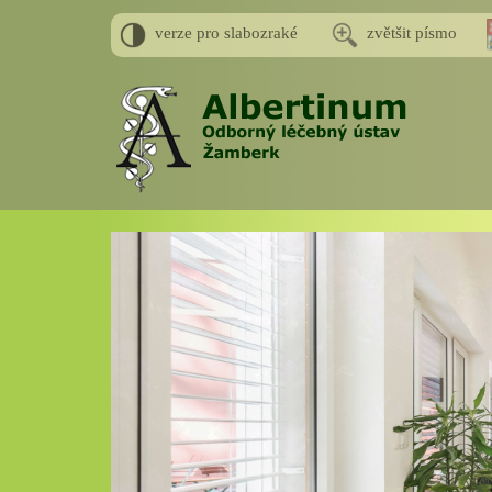
verze pro slabozraké
zvětšit písmo