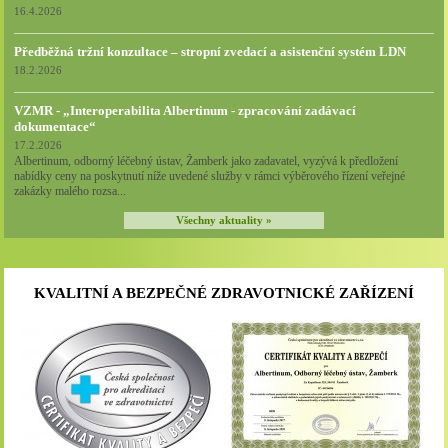
16.4.2026
Předběžná tržní konzultace – stropní zvedací a asistenční systém LDN
18.2.2026
VZMR - „Interoperabilita Albertinum - zpracování zadávací
dokumentace“
17.2.2026
Albertinum, odborný léčebný ústav, Žamberk jako zadavatel, vyzývá k předložení
nabídky ceny na poskytnutí níže uvedené služby v rámci výběrového řízení veřejné
zakázky malého rozsa...
Všechny aktuality »
KVALITNÍ A BEZPEČNÉ ZDRAVOTNICKÉ ZAŘÍZENÍ