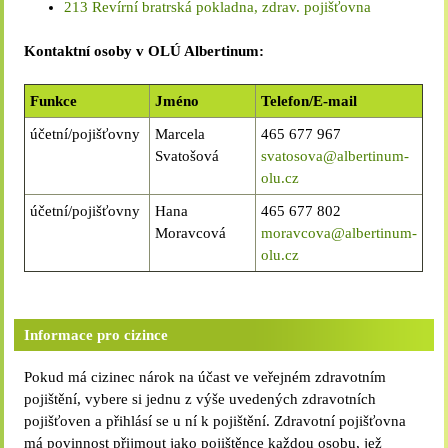
213 Revírní bratrská pokladna, zdrav. pojišťovna
Kontaktní osoby v OLÚ Albertinum:
Funkce
Jméno
Telefon/E-mail
účetní/pojišťovny
Marcela
465 677 967
Svatošová
svatosova@albertinum-
olu.cz
účetní/pojišťovny
Hana
465 677 802
Moravcová
moravcova@albertinum-
olu.cz
Informace pro cizince
Pokud má cizinec nárok na účast ve veřejném zdravotním
pojištění, vybere si jednu z výše uvedených zdravotních
pojišťoven a přihlásí se u ní k pojištění. Zdravotní pojišťovna
má povinnost přijmout jako pojištěnce každou osobu, jež