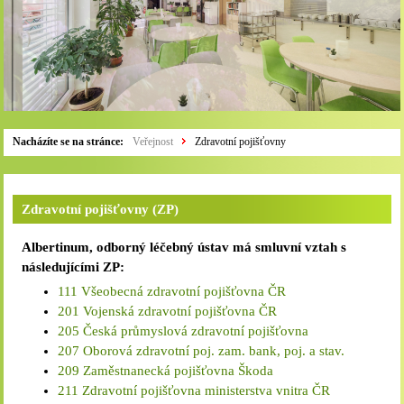
Nacházíte se na stránce:
Veřejnost
Zdravotní pojišťovny
Zdravotní pojišťovny (ZP)
Albertinum, odborný léčebný ústav má smluvní vztah s
následujícími ZP:
111 Všeobecná zdravotní pojišťovna ČR
201 Vojenská zdravotní pojišťovna ČR
205 Česká průmyslová zdravotní pojišťovna
207 Oborová zdravotní poj. zam. bank, poj. a stav.
209 Zaměstnanecká pojišťovna Škoda
211 Zdravotní pojišťovna ministerstva vnitra ČR