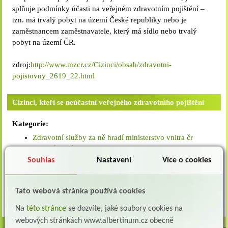
splňuje podmínky účasti na veřejném zdravotním pojištění –
tzn. má trvalý pobyt na území České republiky nebo je
zaměstnancem zaměstnavatele, který má sídlo nebo trvalý
pobyt na území ČR.
zdroj:
http://www.mzcr.cz/Cizinci/obsah/zdravotni-
pojistovny_2619_22.html
Cizinci, kteří se neúčastní veřejného zdravotního pojištění
Kategorie:
Zdravotní služby za ně hradí ministerstvo vnitra čr
Mezinárodní smlouvy
Cestovní zdravotní pojištění
Souhlas
Nastavení
Více o cookies
Zdroj:
http://www.mzcr.cz/Cizinci/obsah/zdravotni-
Tato webová stránka používá cookies
pojistovny_2619_22.html
Na
této stránce
se dozvíte, jaké soubory cookies na
webových stránkách www.albertinum.cz obecně