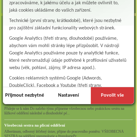
zpracováváme, k jakému účelu a jak můžete ovlivnit to,
jaká cookies ukládáme do vašich zařízení.
Technické (první strany, krátkodobé), které jsou nezbytné
VOLNÁ MÍSTA
pro zajištění základní funkcionality webových stránek.
Lékař oddělení následné a dlouhodobé péče (LDN)
Google Analytics (třetí strany, dlouhodobé) používáme,
Albertinum, odborný léčebný ústav, Žamberk přijme do pracovního poměru: Lékaře na
oddělení následné a dlouhodobé lůžkové...
abychom vám mohli stránky lépe přizpůsobit. V nástroji
Google Analytics používáme pouze ty analytické funkce,
Lékař na oddělení psychiatrie
které neshromažďují údaje potřebné k profilování uživatelů
Albertinum, odborný léčebný ústav, Žamberkpřijme do pracovního poměru: Lékaře na
oddělení psychiatrie ...
webu (věk, pohlaví, zájmy, IP adresa apod.).
Cookies reklamních systémů Google (Adwords,
Lékař oddělení pneumologie a ftizeologie (plicní oddělení)
DoubleClick), Facebook a Youtube (třetí strany,
Albertinum, odborný léčebný ústav, Žamberk přijme do pracovního poměru: Lékaře na
oddělení pneumologie a ftizeologie (pl...
dlouhodobé). Tyto
cookies
slouží k marketingovému
Přijmout nezbytné
Nastavení
Povolit vše
profilování. Díky nim jsme schopni s vámi zůstat v kontaktu
Všeobecná/praktická sestra na LDN
například prostřednictvím personalizované reklamy na
Přidejte se k nám Do našeho týmu přijmeme všeobecnou nebo praktickou sestru na
lůžkové oddělení následné a dlouhodobé pé...
sociálních sítích.
Technické cookies lišty CookieBot (třetí strany, dlouhodobé),
Všeobecná sestra na plicní oddělení
Albertinum, odborný léčebný ústav, přijme do pracovního poměru: VŠEOBECNÁ
díky které si naše webové stránky pamatují vaše volby
SESTRA na oddělení pneumologie a ftizeologiePr...