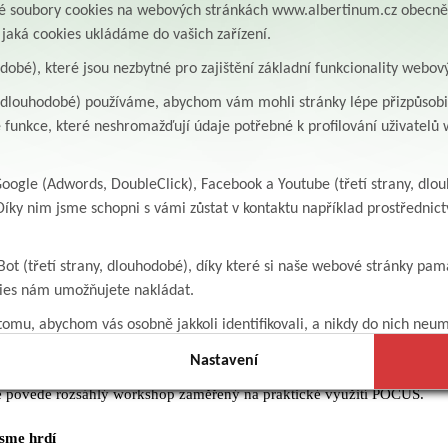
aké soubory cookies na webových stránkách www.albertinum.cz obecn
žnou součást péče, avšak napříč neakutními odděleními v ČR je tato met
, jaká cookies ukládáme do vašich zařízení.
lení konkrétních kazuistik a praktických zkušeností proto vyvolalo velmi
osti. Řada pracovišť zároveň otevřeně přiznala, že hledá možnosti, kam
odobé), které jsou nezbytné pro zajištění základní funkcionality webov
a právě zde se nabízí prostor pro budoucí spolupráci.
y, dlouhodobé) používáme, abychom vám mohli stránky lépe přizpůsobit
 funkce, které neshromažďují údaje potřebné k profilování uživatelů w
ultrazvuk přímo u lůžka pacienta
a věnována moderní metodě point-of-care sonografie (POCUS), která 
přímo u pacienta – bez nutnosti transportu.
ogle (Adwords, DoubleClick), Facebook a Youtube (třetí strany, dlo
je jako zásadní zejména u infekčních pacientů (např. s tuberkulózou) a
íky nim jsme schopni s vámi zůstat v kontaktu například prostředni
 péči, kde minimalizace zátěže hraje klíčovou roli.
ány konkrétní případy z praxe, které ukázaly, že včasné využití ultraz
běh léčby a v některých situacích dokonce předejít poškození pacienta.
Bot (třetí strany, dlouhodobé), díky které si naše webové stránky pam
ě silná – účastníci si prezentaci dokumentovali, aktivně diskutovali a 
kies nám umožňujete nakládat.
zdělávání v této oblasti.
omu, abychom vás osobně jakkoli identifikovali, a nikdy do nich neum
dní sdílení zkušeností
Nastavení
itivní odezvy byla MUDr. Michalovičová pozvána na Československý k
de povede rozsáhlý workshop zaměřený na praktické využití POCUS.
jsme hrdí