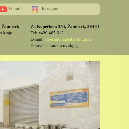
Youtube
Instagram
v, Žamberk
Za Kopečkem 353, Žamberk, 564 01
o kraje
Tel: +420 465 612 111
E-mail:
albertinum@albertinum.cz
Datová schránka: nvnkgsg