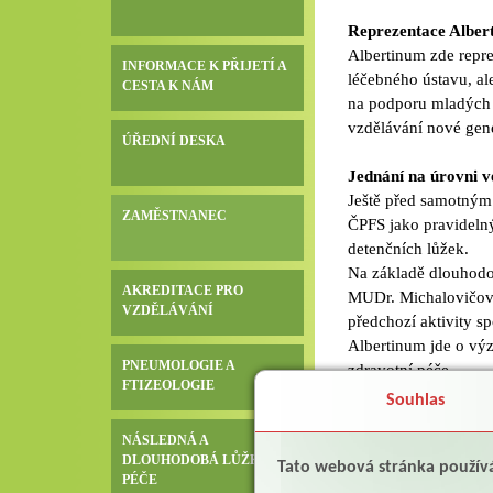
Reprezentace Albert
Albertinum zde repr
INFORMACE K PŘIJETÍ A
léčebného ústavu, al
CESTA K NÁM
na podporu mladých 
vzdělávání nové gen
ÚŘEDNÍ DESKA
Jednání na úrovni v
Ještě před samotným
ZAMĚSTNANEC
ČPFS jako pravidelný
detenčních lůžek.
Na základě dlouhodob
AKREDITACE PRO
MUDr. Michalovičová 
VZDĚLÁVÁNÍ
předchozí aktivity s
Albertinum jde o výz
PNEUMOLOGIE A
zdravotní péče.
FTIZEOLOGIE
Souhlas
Sdílení praxe, kter
NÁSLEDNÁ A
➡️
27. 3. – Terapie v
DLOUHODOBÁ LŮŽKOVÁ
Přednáška i praktický
Tato webová stránka použív
PÉČE
pacientům efektivně 