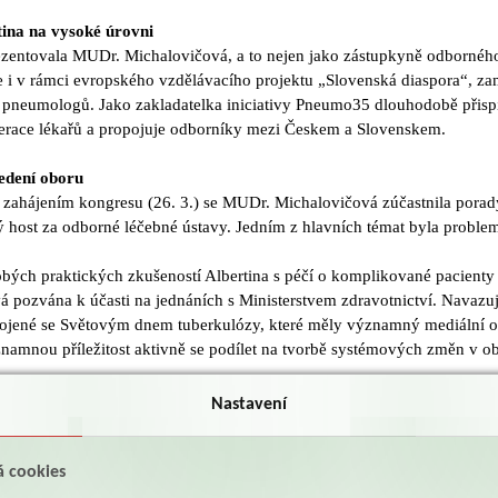
ina na vysoké úrovni
ezentovala MUDr. Michalovičová, a to nejen jako zástupkyně odbornéh
e i v rámci evropského vzdělávacího projektu „Slovenská diaspora“, z
pneumologů. Jako zakladatelka iniciativy Pneumo35 dlouhodobě přisp
erace lékařů a propojuje odborníky mezi Českem a Slovenskem.
edení oboru
 zahájením kongresu (26. 3.) se MUDr. Michalovičová zúčastnila pora
 host za odborné léčebné ústavy. Jedním z hlavních témat byla proble
ých praktických zkušeností Albertina s péčí o komplikované pacienty
pozvána k účasti na jednáních s Ministerstvem zdravotnictví. Navazuj
pojené se Světovým dnem tuberkulózy, které měly významný mediální o
namnou příležitost aktivně se podílet na tvorbě systémových změn v ob
Nastavení
á má dopad
 následné péči & asistenti kašle
 workshop se zaměřily na využití asistentů kašle – přístrojů, které pomá
á cookies
odstraňovat hlen z dýchacích cest.