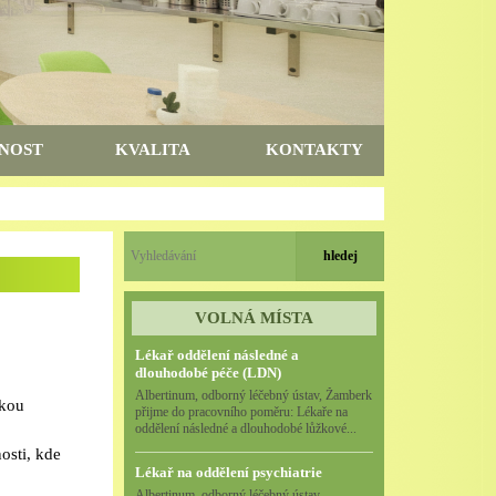
NOST
KVALITA
KONTAKTY
VOLNÁ MÍSTA
Lékař oddělení následné a
dlouhodobé péče (LDN)
Albertinum, odborný léčebný ústav, Žamberk
skou
přijme do pracovního poměru: Lékaře na
oddělení následné a dlouhodobé lůžkové...
osti, kde
Lékař na oddělení psychiatrie
Albertinum, odborný léčebný ústav,