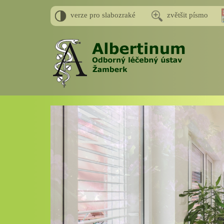
verze pro slabozraké
zvětšit písmo