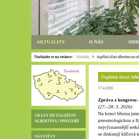
AKTUALITY
O NÁS
ODD
Nacházíte se na stránce:
Aktuality
úspěšná účast albertina na 
Úspěšná účast Alb
17.4.2026
Zpráva z kongresu 
(27.–28. 3. 2026)
Na konci března jsm
120 LET OD ZALOŽENÍ
pneumologickou a fti
ALBERTINA / SPONZOŘI
nejvýznamnější setká
se diskutují klíčová
NÁVŠTĚVY