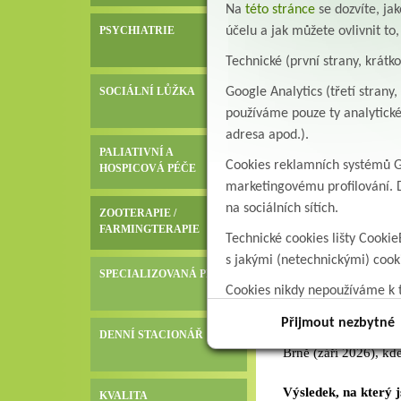
Na
této stránce
se dozvíte, j
V Albertinu jde o bě
účelu a jak můžete ovlivnit to
PSYCHIATRIE
spíše výjimečná. Sdí
zájem odborné veřejn
Technické (první strany, krátk
pacienty indikovat – 
Google Analytics (třetí stran
SOCIÁLNÍ LŮŽKA
používáme pouze ty analytické
➡️
28. 3. – POCUS: 
adresa apod.).
Druhá přednáška byl
PALIATIVNÍ A
rychlou diagnostiku 
Cookies reklamních systémů Go
HOSPICOVÁ PÉČE
Tato metoda se ukazu
marketingovému profilování. D
pacientů v paliativní
na sociálních sítích.
ZOOTERAPIE /
I zde byly prezentov
FARMINGTERAPIE
zásadně ovlivnit prů
Technické cookies lišty Cookie
Odezva byla mimořádn
s jakými (netechnickými) coo
velký zájem o další v
SPECIALIZOVANÁ PÉČE
Cookies nikdy nepoužíváme k t
data.
Další krok: mezináro
Přijmout nezbytné
Na základě této poz
DENNÍ STACIONÁŘ
Brně (září 2026), k
Výsledek, na který 
KVALITA