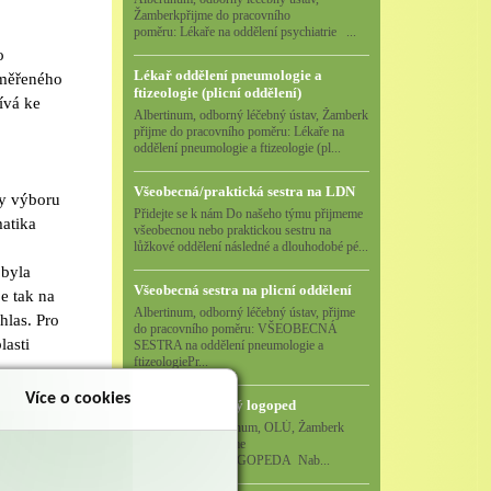
Žamberkpřijme do pracovního
poměru: Lékaře na oddělení psychiatrie ...
o
Lékař oddělení pneumologie a
aměřeného
ftizeologie (plicní oddělení)
ívá ke
Albertinum, odborný léčebný ústav, Žamberk
přijme do pracovního poměru: Lékaře na
oddělení pneumologie a ftizeologie (pl...
Všeobecná/praktická sestra na LDN
dy výboru
Přidejte se k nám Do našeho týmu přijmeme
matika
všeobecnou nebo praktickou sestru na
lůžkové oddělení následné a dlouhodobé pé...
 byla
Všeobecná sestra na plicní oddělení
e tak na
Albertinum, odborný léčebný ústav, přijme
hlas. Pro
do pracovního poměru: VŠEOBECNÁ
lasti
SESTRA na oddělení pneumologie a
ftizeologiePr...
Více o cookies
Logoped/klinický logoped
Albertinum, OLÚ, Žamberk
přijme
KLINICKÉHO LOGOPEDA Nab...
hají