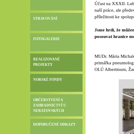
Účast na XXXII. Luh
naší práce, ale pře
příležitosti ke spol
STRAVOVÁNÍ
Jsme hrdí, že můžem
posouvat hranice mo
FOTOGALERIE
MUDr. Mária Michal
REALIZOVANÉ
primářka pneumologie
PROJEKTY
OLÚ Albertinum, Ž
NORSKÉ FONDY
OBČERSTVENÍ A
ZAHRADNICTVÍ U
NERATOVSKÝCH
DOPORUČENÉ ODKAZY