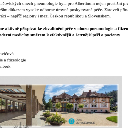
ačovických dnech pneumologie byla pro Albertinum nejen prestižní pr
devším důkazem vysoké odborné úrovně poskytované péče. Zároveň přin
upráci – napříč regiony i mezi Českou republikou a Slovenskem.
e aktivně přispívat ke zkvalitnění péče v oboru pneumologie a ftizeo
derní medicíny směrem k efektivnější a šetrnější péči o pacienty.
ovičová
 a ftizeologie
amberk