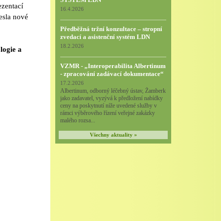
ezentací
16.4.2026
esla nové
Předběžná tržní konzultace – stropní
zvedací a asistenční systém LDN
18.2.2026
logie a
VZMR - „Interoperabilita Albertinum
- zpracování zadávací dokumentace“
17.2.2026
Albertinum, odborný léčebný ústav, Žamberk
jako zadavatel, vyzývá k předložení nabídky
ceny na poskytnutí níže uvedené služby v
rámci výběrového řízení veřejné zakázky
malého rozsa...
Všechny aktuality »