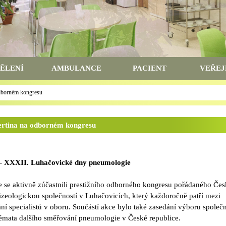
ĚLENÍ
AMBULANCE
PACIENT
VEŘEJ
odborném kongresu
ertina na odborném kongresu
– XXXII. Luhačovické dny pneumologie
e se aktivně zúčastnili prestižního odborného kongresu pořádaného Če
zeologickou společností v Luhačovicích, který každoročně patří mezi
ní specialistů v oboru. Součástí akce bylo také zasedání výboru společn
 témata dalšího směřování pneumologie v České republice.