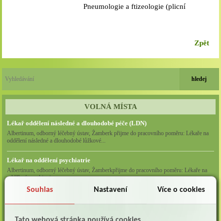
Pneumologie a ftizeologie (plicní
oddělení)
Zpět
VOLNÁ MÍSTA
Lékař oddělení následné a dlouhodobé péče (LDN)
Albertinum, odborný léčebný ústav, Žamberk přijme do pracovního poměru: Lékaře na
oddělení následné a dlouhodobé lůžkové...
Lékař na oddělení psychiatrie
Albertinum, odborný léčebný ústav, Žamberkpřijme do pracovního poměru: Lékaře na
oddělení psychiatrie ...
Souhlas
Nastavení
Více o cookies
Lékař oddělení pneumologie a ftizeologie (plicní oddělení)
Albertinum, odborný léčebný ústav, Žamberk přijme do pracovního poměru: Lékaře na
oddělení pneumologie a ftizeologie (pl...
Tato webová stránka používá cookies