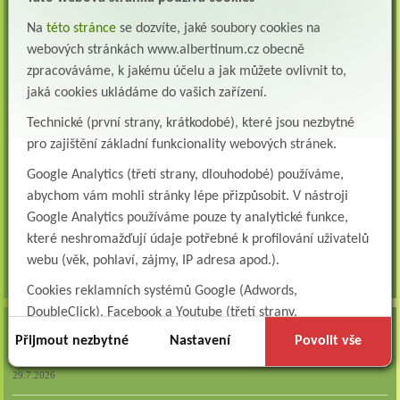
Všeobecná/praktická sestra na LDN
Na
této stránce
se dozvíte, jaké soubory cookies na
Přidejte se k nám Do našeho týmu přijmeme všeobecnou nebo praktickou sestru na
webových stránkách www.albertinum.cz obecně
lůžkové oddělení následné a dlouhodobé pé...
zpracováváme, k jakému účelu a jak můžete ovlivnit to,
Všeobecná sestra na plicní oddělení
jaká cookies ukládáme do vašich zařízení.
Albertinum, odborný léčebný ústav, přijme do pracovního poměru: VŠEOBECNÁ
Technické (první strany, krátkodobé), které jsou nezbytné
SESTRA na oddělení pneumologie a ftizeologiePr...
pro zajištění základní funkcionality webových stránek.
Logoped/klinický logoped
Google Analytics (třetí strany, dlouhodobé) používáme,
Albertinum, OLÚ, Žamberk přijme
KLINICKÉHO LOGOPEDA Nab...
abychom vám mohli stránky lépe přizpůsobit. V nástroji
Google Analytics používáme pouze ty analytické funkce,
Ergoterapeut/ka
které neshromažďují údaje potřebné k profilování uživatelů
Albertinum, odborný léčebný ústav, přijme do pracovního
poměru: ERGOTERAPEUTA, EGOTERAPEUTKU Požadujeme:odbornou způsobi...
webu (věk, pohlaví, zájmy, IP adresa apod.).
všechna volná místa »
Cookies reklamních systémů Google (Adwords,
DoubleClick), Facebook a Youtube (třetí strany,
AKTUALITY
dlouhodobé). Tyto
cookies
slouží k marketingovému
Přijmout nezbytné
Nastavení
Povolit vše
profilování. Díky nim jsme schopni s vámi zůstat v kontaktu
Zapojte se do naší fotosoutěže!
například prostřednictvím personalizované reklamy na
29.7.2026
sociálních sítích.