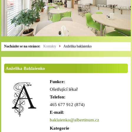
Nacházíte se na stránce:
Kontakty
Anželika baklaienko
Anželika Baklaienko
Funkce:
Ošetřující lékař
Telefon:
465 677 912 (874)
E-mail:
baklaienko@albertinum.cz
Kategorie