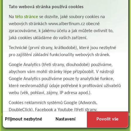
Lékař oddělení pneumologie a ftizeologie (plicní oddělení)
Tato webová stránka používá cookies
Albertinum, odborný léčebný ústav, Žamberk přijme do pracovního poměru: Lékaře na
oddělení pneumologie a ftizeologie (pl...
Na
této stránce
se dozvíte, jaké soubory cookies na
Všeobecná/praktická sestra na LDN
webových stránkách www.albertinum.cz obecně
Přidejte se k nám Do našeho týmu přijmeme všeobecnou nebo praktickou sestru na
zpracováváme, k jakému účelu a jak můžete ovlivnit to,
lůžkové oddělení následné a dlouhodobé pé...
jaká cookies ukládáme do vašich zařízení.
Všeobecná sestra na plicní oddělení
Technické (první strany, krátkodobé), které jsou nezbytné
Albertinum, odborný léčebný ústav, přijme do pracovního poměru: VŠEOBECNÁ
pro zajištění základní funkcionality webových stránek.
SESTRA na oddělení pneumologie a ftizeologiePr...
Google Analytics (třetí strany, dlouhodobé) používáme,
Logoped/klinický logoped
abychom vám mohli stránky lépe přizpůsobit. V nástroji
Albertinum, OLÚ, Žamberk přijme
KLINICKÉHO LOGOPEDA Nab...
Google Analytics používáme pouze ty analytické funkce,
které neshromažďují údaje potřebné k profilování uživatelů
Ergoterapeut/ka
webu (věk, pohlaví, zájmy, IP adresa apod.).
Albertinum, odborný léčebný ústav, přijme do pracovního
poměru: ERGOTERAPEUTA, EGOTERAPEUTKU Požadujeme:odbornou způsobi...
Cookies reklamních systémů Google (Adwords,
všechna volná místa »
DoubleClick), Facebook a Youtube (třetí strany,
dlouhodobé). Tyto
cookies
slouží k marketingovému
Přijmout nezbytné
Nastavení
Povolit vše
AKTUALITY
profilování. Díky nim jsme schopni s vámi zůstat v kontaktu
například prostřednictvím personalizované reklamy na