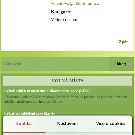
valentova@albertinum.cz
Kategorie
Vedení ústavu
Zpět
VOLNÁ MÍSTA
Lékař oddělení následné a dlouhodobé péče (LDN)
Albertinum, odborný léčebný ústav, Žamberk přijme do pracovního poměru: Lékaře na
oddělení následné a dlouhodobé lůžkové...
Lékař na oddělení psychiatrie
Albertinum, odborný léčebný ústav, Žamberkpřijme do pracovního poměru: Lékaře na
Souhlas
Nastavení
Více o cookies
oddělení psychiatrie ...