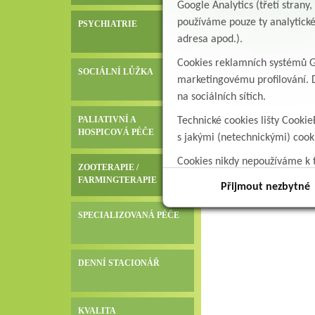
Google Analytics (třetí stran
používáme pouze ty analytické
PSYCHIATRIE
adresa apod.).
Cookies reklamních systémů Go
SOCIÁLNÍ LŮŽKA
marketingovému profilování. D
na sociálních sítích.
PALIATIVNÍ A
Technické cookies lišty Cookie
HOSPICOVÁ PÉČE
s jakými (netechnickými) coo
Cookies nikdy nepoužíváme k t
ZOOTERAPIE /
data.
FARMINGTERAPIE
Přijmout nezbytné
SPECIALIZOVANÁ PÉČE
DENNÍ STACIONÁŘ
KVALITA