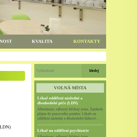
NOST
KVALITA
KONTAKTY
VOLNÁ MÍSTA
Lékař oddělení následné a
dlouhodobé péče (LDN)
Albertinum, odborný léčebný ústav, Žamberk
přijme do pracovního poměru: Lékaře na
oddělení následné a dlouhodobé lůžkové...
(LDN)
Lékař na oddělení psychiatrie
Albertinum, odborný léčebný ústav,