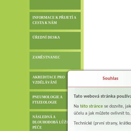
INFORMACE K PŘIJETÍ A
CESTA K NÁM
ÚŘEDNÍ DESKA
ZAMĚSTNANEC
AKREDITACE PRO
Souhlas
VZDĚLÁVÁNÍ
Tato webová stránka použív
PNEUMOLOGIE A
FTIZEOLOGIE
Na
této stránce
se dozvíte, j
účelu a jak můžete ovlivnit to
NÁSLEDNÁ A
DLOUHODOBÁ LŮŽKOVÁ
Technické (první strany, krátk
PÉČE