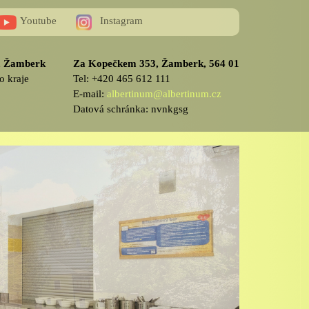
Youtube
Instagram
v, Žamberk
Za Kopečkem 353, Žamberk, 564 01
o kraje
Tel: +420 465 612 111
E-mail:
albertinum@albertinum.cz
Datová schránka: nvnkgsg