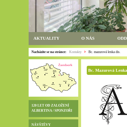
AKTUALITY
O NÁS
ODD
Nacházíte se na stránce:
Kontakty
Bc. mazurová lenka dis.
Bc. Mazurová Lenka
120 LET OD ZALOŽENÍ
ALBERTINA / SPONZOŘI
NÁVŠTĚVY