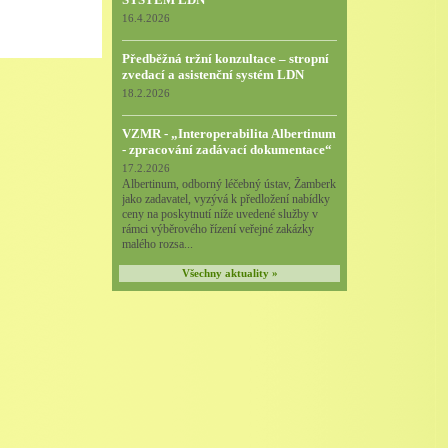
16.4.2026
Předběžná tržní konzultace – stropní
zvedací a asistenční systém LDN
18.2.2026
VZMR - „Interoperabilita Albertinum
- zpracování zadávací dokumentace“
17.2.2026
Albertinum, odborný léčebný ústav, Žamberk
jako zadavatel, vyzývá k předložení nabídky
ceny na poskytnutí níže uvedené služby v
rámci výběrového řízení veřejné zakázky
malého rozsa...
Všechny aktuality »