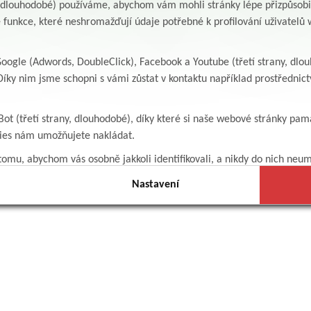
y, dlouhodobé) používáme, abychom vám mohli stránky lépe přizpůsobit
 funkce, které neshromažďují údaje potřebné k profilování uživatelů w
ogle (Adwords, DoubleClick), Facebook a Youtube (třetí strany, dlo
íky nim jsme schopni s vámi zůstat v kontaktu například prostředni
Bot (třetí strany, dlouhodobé), díky které si naše webové stránky pam
kies nám umožňujete nakládat.
omu, abychom vás osobně jakkoli identifikovali, a nikdy do nich neum
Nastavení