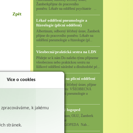
Žamberkpřijme do pracovního
poměru: Lékaře na oddělení psychiatrie ...
Zpět
Lékař oddělení pneumologie a
ftizeologie (plicní oddělení)
Albertinum, odborný léčebný ústav, Žamberk
přijme do pracovního poměru: Lékaře na
oddělení pneumologie a ftizeologie (pl...
Všeobecná/praktická sestra na LDN
Přidejte se k nám Do našeho týmu přijmeme
všeobecnou nebo praktickou sestru na
lůžkové oddělení následné a dlouhodobé pé...
Všeobecná sestra na plicní oddělení
Více o cookies
Albertinum, odborný léčebný ústav, přijme
do pracovního poměru: VŠEOBECNÁ
SESTRA na oddělení pneumologie a
ftizeologiePr...
ě zpracováváme, k jakému
Logoped/klinický logoped
Albertinum, OLÚ, Žamberk
přijme
KLINICKÉHO LOGOPEDA Nab...
ých stránek.