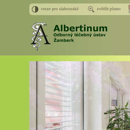
verze pro slabozraké
zvětšit písmo