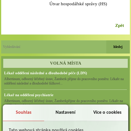
Útvar hospodářské správy (HS)
Zpět
VOLNÁ MÍSTA
Lékař oddělení následné a dlouhodobé péče (LDN)
Albertinum, odborný léčebný ústav, Žamberk přijme do pracovního poměru: Lékaře na
oddělení následné a dlouhodobé lůžkové...
Lékař na oddělení psychiatrie
Albertinum, odborný léčebný ústav, Žamberkpřijme do pracovního poměru: Lékaře na
oddělení psychiatrie ...
Souhlas
Nastavení
Více o cookies
Lékař oddělení pneumologie a ftizeologie (plicní oddělení)
Albertinum, odborný léčebný ústav, Žamberk přijme do pracovního poměru: Lékaře na
oddělení pneumologie a ftizeologie (pl...
Tato webová stránka používá cookies