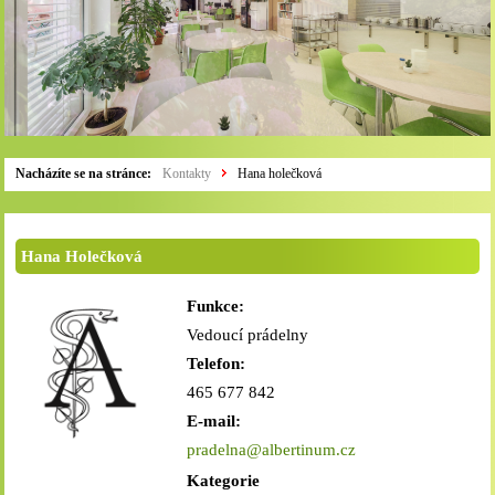
Nacházíte se na stránce:
Kontakty
Hana holečková
Hana Holečková
Funkce:
Vedoucí prádelny
Telefon:
465 677 842
E-mail:
pradelna@albertinum.cz
Kategorie