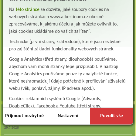
Všeobecná/praktická sestra na LDN
Na
této stránce
se dozvíte, jaké soubory cookies na
Přidejte se k nám Do našeho týmu přijmeme všeobecnou nebo praktickou sestru na
webových stránkách www.albertinum.cz obecně
lůžkové oddělení následné a dlouhodobé pé...
zpracováváme, k jakému účelu a jak můžete ovlivnit to,
Všeobecná sestra na plicní oddělení
jaká cookies ukládáme do vašich zařízení.
Albertinum, odborný léčebný ústav, přijme do pracovního poměru: VŠEOBECNÁ
Technické (první strany, krátkodobé), které jsou nezbytné
SESTRA na oddělení pneumologie a ftizeologiePr...
pro zajištění základní funkcionality webových stránek.
Logoped/klinický logoped
Google Analytics (třetí strany, dlouhodobé) používáme,
Albertinum, OLÚ, Žamberk přijme
KLINICKÉHO LOGOPEDA Nab...
abychom vám mohli stránky lépe přizpůsobit. V nástroji
Google Analytics používáme pouze ty analytické funkce,
Ergoterapeut/ka
které neshromažďují údaje potřebné k profilování uživatelů
Albertinum, odborný léčebný ústav, přijme do pracovního
poměru: ERGOTERAPEUTA, EGOTERAPEUTKU Požadujeme:odbornou způsobi...
webu (věk, pohlaví, zájmy, IP adresa apod.).
všechna volná místa »
Cookies reklamních systémů Google (Adwords,
DoubleClick), Facebook a Youtube (třetí strany,
AKTUALITY
dlouhodobé). Tyto
cookies
slouží k marketingovému
Přijmout nezbytné
Nastavení
Povolit vše
profilování. Díky nim jsme schopni s vámi zůstat v kontaktu
Zapojte se do naší fotosoutěže!
například prostřednictvím personalizované reklamy na
29.7.2026
sociálních sítích.