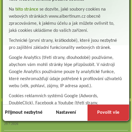
Všeobecná/praktická sestra na LDN
Na
této stránce
se dozvíte, jaké soubory cookies na
Přidejte se k nám Do našeho týmu přijmeme všeobecnou nebo praktickou sestru na
webových stránkách www.albertinum.cz obecně
lůžkové oddělení následné a dlouhodobé pé...
zpracováváme, k jakému účelu a jak můžete ovlivnit to,
Všeobecná sestra na plicní oddělení
jaká cookies ukládáme do vašich zařízení.
Albertinum, odborný léčebný ústav, přijme do pracovního poměru: VŠEOBECNÁ
Technické (první strany, krátkodobé), které jsou nezbytné
SESTRA na oddělení pneumologie a ftizeologiePr...
pro zajištění základní funkcionality webových stránek.
Logoped/klinický logoped
Google Analytics (třetí strany, dlouhodobé) používáme,
Albertinum, OLÚ, Žamberk přijme
KLINICKÉHO LOGOPEDA Nab...
abychom vám mohli stránky lépe přizpůsobit. V nástroji
Google Analytics používáme pouze ty analytické funkce,
Ergoterapeut/ka
které neshromažďují údaje potřebné k profilování uživatelů
Albertinum, odborný léčebný ústav, přijme do pracovního
poměru: ERGOTERAPEUTA, EGOTERAPEUTKU Požadujeme:odbornou způsobi...
webu (věk, pohlaví, zájmy, IP adresa apod.).
všechna volná místa »
Cookies reklamních systémů Google (Adwords,
DoubleClick), Facebook a Youtube (třetí strany,
AKTUALITY
dlouhodobé). Tyto
cookies
slouží k marketingovému
Přijmout nezbytné
Nastavení
Povolit vše
profilování. Díky nim jsme schopni s vámi zůstat v kontaktu
Zapojte se do naší fotosoutěže!
například prostřednictvím personalizované reklamy na
29.7.2026
sociálních sítích.