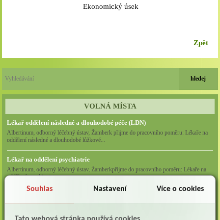
Ekonomický úsek
Zpět
VOLNÁ MÍSTA
Lékař oddělení následné a dlouhodobé péče (LDN)
Albertinum, odborný léčebný ústav, Žamberk přijme do pracovního poměru: Lékaře na
oddělení následné a dlouhodobé lůžkové...
Lékař na oddělení psychiatrie
Albertinum, odborný léčebný ústav, Žamberkpřijme do pracovního poměru: Lékaře na
oddělení psychiatrie ...
Souhlas
Nastavení
Více o cookies
Lékař oddělení pneumologie a ftizeologie (plicní oddělení)
Albertinum, odborný léčebný ústav, Žamberk přijme do pracovního poměru: Lékaře na
oddělení pneumologie a ftizeologie (pl...
Tato webová stránka používá cookies