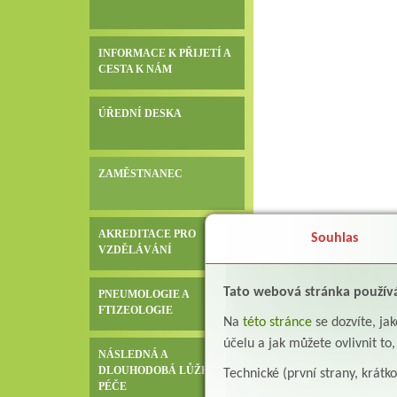
INFORMACE K PŘIJETÍ A
CESTA K NÁM
ÚŘEDNÍ DESKA
ZAMĚSTNANEC
AKREDITACE PRO
Souhlas
VZDĚLÁVÁNÍ
Tato webová stránka použív
PNEUMOLOGIE A
FTIZEOLOGIE
Na
této stránce
se dozvíte, j
účelu a jak můžete ovlivnit to
NÁSLEDNÁ A
DLOUHODOBÁ LŮŽKOVÁ
Technické (první strany, krátk
PÉČE