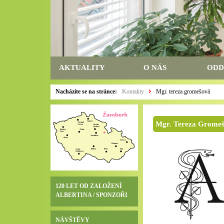
AKTUALITY
O NÁS
ODD
Nacházíte se na stránce:
Kontakty
Mgr. tereza gromešová
Mgr. Tereza Grome
120 LET OD ZALOŽENÍ
ALBERTINA / SPONZOŘI
NÁVŠTĚVY