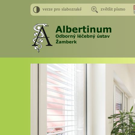
verze pro slabozraké
zvětšit písmo