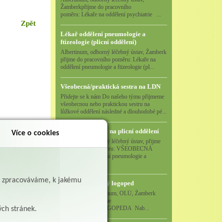
Žamberkpřijme do pracovního
poměru: Lékaře na oddělení psychiatrie ...
Zpět
Lékař oddělení pneumologie a
ftizeologie (plicní oddělení)
Albertinum, odborný léčebný ústav, Žamberk
přijme do pracovního poměru: Lékaře na
oddělení pneumologie a ftizeologie (pl...
Všeobecná/praktická sestra na LDN
Přidejte se k nám Do našeho týmu přijmeme
všeobecnou nebo praktickou sestru na
lůžkové oddělení následné a dlouhodobé pé...
Všeobecná sestra na plicní oddělení
Více o cookies
Albertinum, odborný léčebný ústav, přijme
do pracovního poměru: VŠEOBECNÁ
SESTRA na oddělení pneumologie a
ftizeologiePr...
ě zpracováváme, k jakému
Logoped/klinický logoped
Albertinum, OLÚ, Žamberk
přijme
KLINICKÉHO LOGOPEDA Nab...
ých stránek.