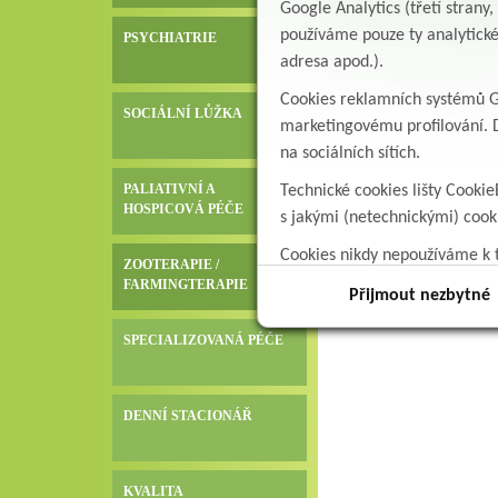
Google Analytics (třetí stran
používáme pouze ty analytické
PSYCHIATRIE
adresa apod.).
Cookies reklamních systémů Go
SOCIÁLNÍ LŮŽKA
marketingovému profilování. D
na sociálních sítích.
PALIATIVNÍ A
Technické cookies lišty Cookie
HOSPICOVÁ PÉČE
s jakými (netechnickými) coo
Cookies nikdy nepoužíváme k t
ZOOTERAPIE /
data.
FARMINGTERAPIE
Přijmout nezbytné
SPECIALIZOVANÁ PÉČE
DENNÍ STACIONÁŘ
KVALITA