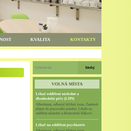
NOST
KVALITA
KONTAKTY
VOLNÁ MÍSTA
Lékař oddělení následné a
dlouhodobé péče (LDN)
Albertinum, odborný léčebný ústav, Žamberk
přijme do pracovního poměru: Lékaře na
oddělení následné a dlouhodobé lůžkové...
Lékař na oddělení psychiatrie
Albertinum, odborný léčebný ústav,