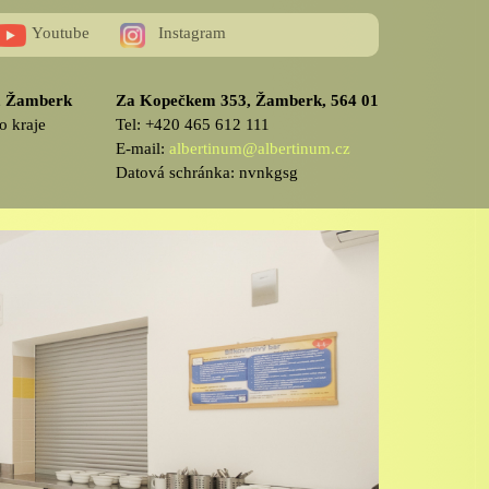
Youtube
Instagram
v, Žamberk
Za Kopečkem 353, Žamberk, 564 01
o kraje
Tel: +420 465 612 111
E-mail:
albertinum@albertinum.cz
Datová schránka: nvnkgsg