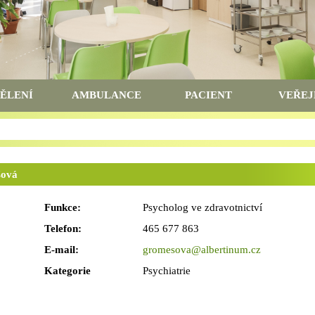
ĚLENÍ
AMBULANCE
PACIENT
VEŘEJ
šová
Funkce:
Psycholog ve zdravotnictví
Telefon:
465 677 863
E-mail:
gromesova@albertinum.cz
Kategorie
Psychiatrie