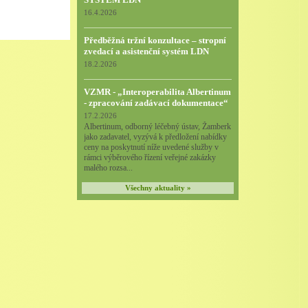
16.4.2026
Předběžná tržní konzultace – stropní
zvedací a asistenční systém LDN
18.2.2026
VZMR - „Interoperabilita Albertinum
- zpracování zadávací dokumentace“
17.2.2026
Albertinum, odborný léčebný ústav, Žamberk
jako zadavatel, vyzývá k předložení nabídky
ceny na poskytnutí níže uvedené služby v
rámci výběrového řízení veřejné zakázky
malého rozsa...
Všechny aktuality »