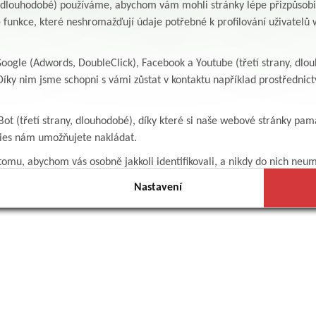
y, dlouhodobé) používáme, abychom vám mohli stránky lépe přizpůsobit
 funkce, které neshromažďují údaje potřebné k profilování uživatelů w
ogle (Adwords, DoubleClick), Facebook a Youtube (třetí strany, dlo
íky nim jsme schopni s vámi zůstat v kontaktu například prostředni
Bot (třetí strany, dlouhodobé), díky které si naše webové stránky pam
kies nám umožňujete nakládat.
omu, abychom vás osobně jakkoli identifikovali, a nikdy do nich neum
Nastavení