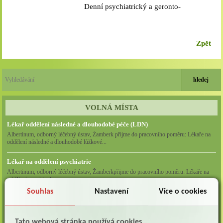
Denní psychiatrický a geronto-
psychiatrický stacionář
Zpět
VOLNÁ MÍSTA
Lékař oddělení následné a dlouhodobé péče (LDN)
Albertinum, odborný léčebný ústav, Žamberk přijme do pracovního poměru: Lékaře na
oddělení následné a dlouhodobé lůžkové...
Lékař na oddělení psychiatrie
Albertinum, odborný léčebný ústav, Žamberkpřijme do pracovního poměru: Lékaře na
oddělení psychiatrie ...
Souhlas
Nastavení
Více o cookies
Lékař oddělení pneumologie a ftizeologie (plicní oddělení)
Albertinum, odborný léčebný ústav, Žamberk přijme do pracovního poměru: Lékaře na
oddělení pneumologie a ftizeologie (pl...
Tato webová stránka používá cookies