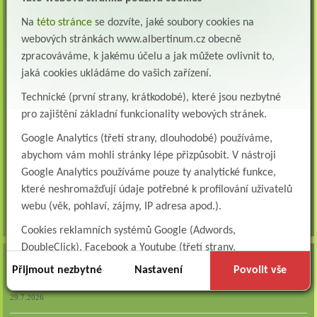
Všeobecná/praktická sestra na LDN
Na
této stránce
se dozvíte, jaké soubory cookies na
Přidejte se k nám Do našeho týmu přijmeme všeobecnou nebo praktickou sestru na
webových stránkách www.albertinum.cz obecně
lůžkové oddělení následné a dlouhodobé pé...
zpracováváme, k jakému účelu a jak můžete ovlivnit to,
Všeobecná sestra na plicní oddělení
jaká cookies ukládáme do vašich zařízení.
Albertinum, odborný léčebný ústav, přijme do pracovního poměru: VŠEOBECNÁ
Technické (první strany, krátkodobé), které jsou nezbytné
SESTRA na oddělení pneumologie a ftizeologiePr...
pro zajištění základní funkcionality webových stránek.
Logoped/klinický logoped
Google Analytics (třetí strany, dlouhodobé) používáme,
Albertinum, OLÚ, Žamberk přijme
KLINICKÉHO LOGOPEDA Nab...
abychom vám mohli stránky lépe přizpůsobit. V nástroji
Google Analytics používáme pouze ty analytické funkce,
Ergoterapeut/ka
které neshromažďují údaje potřebné k profilování uživatelů
Albertinum, odborný léčebný ústav, přijme do pracovního
poměru: ERGOTERAPEUTA, EGOTERAPEUTKU Požadujeme:odbornou způsobi...
webu (věk, pohlaví, zájmy, IP adresa apod.).
všechna volná místa »
Cookies reklamních systémů Google (Adwords,
DoubleClick), Facebook a Youtube (třetí strany,
AKTUALITY
dlouhodobé). Tyto
cookies
slouží k marketingovému
Přijmout nezbytné
Nastavení
Povolit vše
profilování. Díky nim jsme schopni s vámi zůstat v kontaktu
Zapojte se do naší fotosoutěže!
například prostřednictvím personalizované reklamy na
29.7.2026
sociálních sítích.