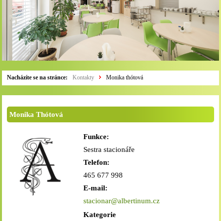
Nacházíte se na stránce:
Kontakty
Monika thótová
Monika Thótová
Funkce:
Sestra stacionáře
Telefon:
465 677 998
E-mail:
stacionar@albertinum.cz
Kategorie