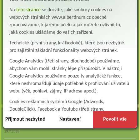
Všeobecná/praktická sestra na LDN
Na
této stránce
se dozvíte, jaké soubory cookies na
Přidejte se k nám Do našeho týmu přijmeme všeobecnou nebo praktickou sestru na
webových stránkách www.albertinum.cz obecně
lůžkové oddělení následné a dlouhodobé pé...
zpracováváme, k jakému účelu a jak můžete ovlivnit to,
Všeobecná sestra na plicní oddělení
jaká cookies ukládáme do vašich zařízení.
Albertinum, odborný léčebný ústav, přijme do pracovního poměru: VŠEOBECNÁ
Technické (první strany, krátkodobé), které jsou nezbytné
SESTRA na oddělení pneumologie a ftizeologiePr...
pro zajištění základní funkcionality webových stránek.
Logoped/klinický logoped
Google Analytics (třetí strany, dlouhodobé) používáme,
Albertinum, OLÚ, Žamberk přijme
KLINICKÉHO LOGOPEDA Nab...
abychom vám mohli stránky lépe přizpůsobit. V nástroji
Google Analytics používáme pouze ty analytické funkce,
Ergoterapeut/ka
které neshromažďují údaje potřebné k profilování uživatelů
Albertinum, odborný léčebný ústav, přijme do pracovního
poměru: ERGOTERAPEUTA, EGOTERAPEUTKU Požadujeme:odbornou způsobi...
webu (věk, pohlaví, zájmy, IP adresa apod.).
všechna volná místa »
Cookies reklamních systémů Google (Adwords,
DoubleClick), Facebook a Youtube (třetí strany,
AKTUALITY
dlouhodobé). Tyto
cookies
slouží k marketingovému
Přijmout nezbytné
Nastavení
Povolit vše
profilování. Díky nim jsme schopni s vámi zůstat v kontaktu
Zapojte se do naší fotosoutěže!
například prostřednictvím personalizované reklamy na
29.7.2026
sociálních sítích.