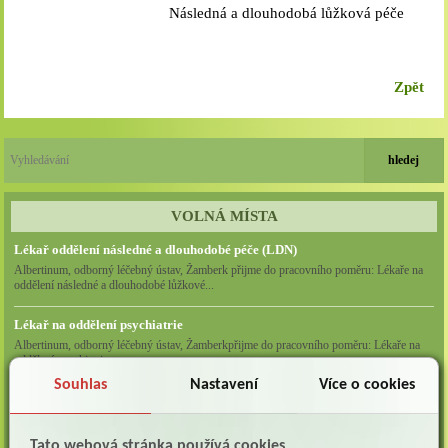
Následná a dlouhodobá lůžková péče
(LDN)
Zpět
VOLNÁ MÍSTA
Lékař oddělení následné a dlouhodobé péče (LDN)
Albertinum, odborný léčebný ústav, Žamberk přijme do pracovního poměru: Lékaře na
oddělení následné a dlouhodobé lůžkové...
Lékař na oddělení psychiatrie
Albertinum, odborný léčebný ústav, Žamberkpřijme do pracovního poměru: Lékaře na
oddělení psychiatrie ...
Souhlas
Nastavení
Více o cookies
Lékař oddělení pneumologie a ftizeologie (plicní oddělení)
Albertinum, odborný léčebný ústav, Žamberk přijme do pracovního poměru: Lékaře na
oddělení pneumologie a ftizeologie (pl...
Tato webová stránka používá cookies