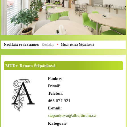
Nacházíte se na stránce:
Kontakty
Mudr. renata štěpánková
MUDr. Renata Štěpánková
Funkce:
Primář
Telefon:
465 677 921
E-mail:
stepankova@albertinum.cz
Kategorie