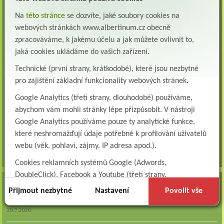
Všeobecná/praktická sestra na LDN
Na
této stránce
se dozvíte, jaké soubory cookies na
Přidejte se k nám Do našeho týmu přijmeme všeobecnou nebo praktickou sestru na
webových stránkách www.albertinum.cz obecně
lůžkové oddělení následné a dlouhodobé pé...
zpracováváme, k jakému účelu a jak můžete ovlivnit to,
Všeobecná sestra na plicní oddělení
jaká cookies ukládáme do vašich zařízení.
Albertinum, odborný léčebný ústav, přijme do pracovního poměru: VŠEOBECNÁ
Technické (první strany, krátkodobé), které jsou nezbytné
SESTRA na oddělení pneumologie a ftizeologiePr...
pro zajištění základní funkcionality webových stránek.
Logoped/klinický logoped
Google Analytics (třetí strany, dlouhodobé) používáme,
Albertinum, OLÚ, Žamberk přijme
KLINICKÉHO LOGOPEDA Nab...
abychom vám mohli stránky lépe přizpůsobit. V nástroji
Google Analytics používáme pouze ty analytické funkce,
Ergoterapeut/ka
které neshromažďují údaje potřebné k profilování uživatelů
Albertinum, odborný léčebný ústav, přijme do pracovního
poměru: ERGOTERAPEUTA, EGOTERAPEUTKU Požadujeme:odbornou způsobi...
webu (věk, pohlaví, zájmy, IP adresa apod.).
všechna volná místa »
Cookies reklamních systémů Google (Adwords,
DoubleClick), Facebook a Youtube (třetí strany,
AKTUALITY
dlouhodobé). Tyto
cookies
slouží k marketingovému
Přijmout nezbytné
Nastavení
Povolit vše
profilování. Díky nim jsme schopni s vámi zůstat v kontaktu
Zapojte se do naší fotosoutěže!
například prostřednictvím personalizované reklamy na
29.7.2026
sociálních sítích.