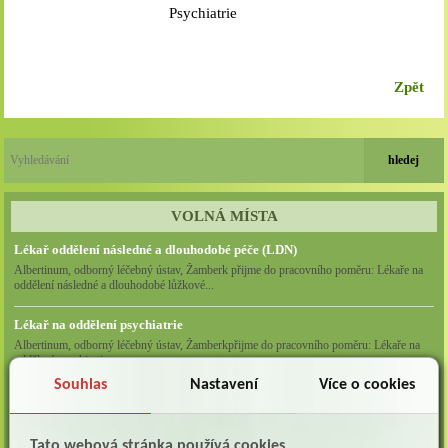
Psychiatrie
Zpět
VOLNÁ MÍSTA
Lékař oddělení následné a dlouhodobé péče (LDN)
Albertinum, odborný léčebný ústav, Žamberk přijme do pracovního poměru: Lékaře na
oddělení následné a dlouhodobé lůžkové...
Lékař na oddělení psychiatrie
Albertinum, odborný léčebný ústav, Žamberkpřijme do pracovního poměru: Lékaře na
oddělení psychiatrie ...
Souhlas
Nastavení
Více o cookies
Lékař oddělení pneumologie a ftizeologie (plicní oddělení)
Albertinum, odborný léčebný ústav, Žamberk přijme do pracovního poměru: Lékaře na
oddělení pneumologie a ftizeologie (pl...
Tato webová stránka používá cookies