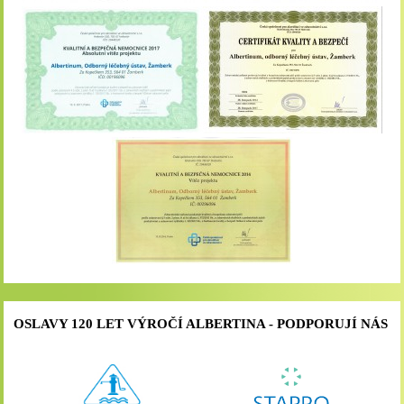
OSLAVY 120 LET VÝROČÍ ALBERTINA - PODPORUJÍ NÁS