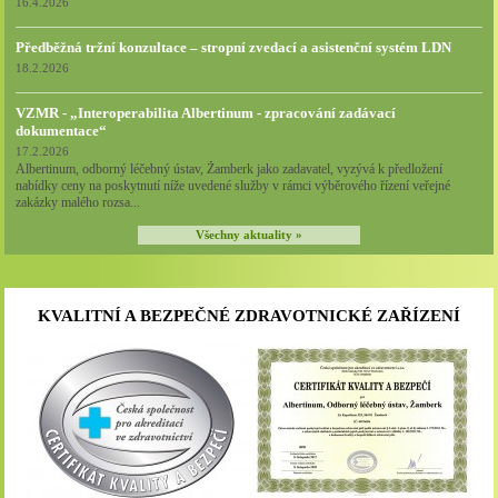
16.4.2026
Předběžná tržní konzultace – stropní zvedací a asistenční systém LDN
18.2.2026
VZMR - „Interoperabilita Albertinum - zpracování zadávací
dokumentace“
17.2.2026
Albertinum, odborný léčebný ústav, Žamberk jako zadavatel, vyzývá k předložení
nabídky ceny na poskytnutí níže uvedené služby v rámci výběrového řízení veřejné
zakázky malého rozsa...
Všechny aktuality »
KVALITNÍ A BEZPEČNÉ ZDRAVOTNICKÉ ZAŘÍZENÍ