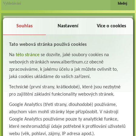
VOLNÁ MÍSTA
Souhlas
Nastavení
Více o cookies
Lékař oddělení následné a dlouhodobé péče (LDN)
Albertinum, odborný léčebný ústav, Žamberk přijme do pracovního poměru: Lékaře na
oddělení následné a dlouhodobé lůžkové...
Tato webová stránka používá cookies
Lékař na oddělení psychiatrie
Na
této stránce
se dozvíte, jaké soubory cookies na
Albertinum, odborný léčebný ústav, Žamberkpřijme do pracovního poměru: Lékaře na
webových stránkách www.albertinum.cz obecně
oddělení psychiatrie ...
zpracováváme, k jakému účelu a jak můžete ovlivnit to,
Lékař oddělení pneumologie a ftizeologie (plicní oddělení)
jaká cookies ukládáme do vašich zařízení.
Albertinum, odborný léčebný ústav, Žamberk přijme do pracovního poměru: Lékaře na
oddělení pneumologie a ftizeologie (pl...
Technické (první strany, krátkodobé), které jsou nezbytné
pro zajištění základní funkcionality webových stránek.
Všeobecná/praktická sestra na LDN
Google Analytics (třetí strany, dlouhodobé) používáme,
Přidejte se k nám Do našeho týmu přijmeme všeobecnou nebo praktickou sestru na
lůžkové oddělení následné a dlouhodobé pé...
abychom vám mohli stránky lépe přizpůsobit. V nástroji
Google Analytics používáme pouze ty analytické funkce,
Všeobecná sestra na plicní oddělení
které neshromažďují údaje potřebné k profilování uživatelů
Albertinum, odborný léčebný ústav, přijme do pracovního poměru: VŠEOBECNÁ
SESTRA na oddělení pneumologie a ftizeologiePr...
webu (věk, pohlaví, zájmy, IP adresa apod.).