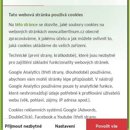
Albertinum, odborný léčebný ústav, Žamberkpřijme do pracovního poměru: Lékaře na
oddělení psychiatrie ...
Tato webová stránka používá cookies
Lékař oddělení pneumologie a ftizeologie (plicní oddělení)
Albertinum, odborný léčebný ústav, Žamberk přijme do pracovního poměru: Lékaře na
Na
této stránce
se dozvíte, jaké soubory cookies na
oddělení pneumologie a ftizeologie (pl...
webových stránkách www.albertinum.cz obecně
zpracováváme, k jakému účelu a jak můžete ovlivnit to,
Všeobecná/praktická sestra na LDN
Přidejte se k nám Do našeho týmu přijmeme všeobecnou nebo praktickou sestru na
jaká cookies ukládáme do vašich zařízení.
lůžkové oddělení následné a dlouhodobé pé...
Technické (první strany, krátkodobé), které jsou nezbytné
Všeobecná sestra na plicní oddělení
pro zajištění základní funkcionality webových stránek.
Albertinum, odborný léčebný ústav, přijme do pracovního poměru: VŠEOBECNÁ
SESTRA na oddělení pneumologie a ftizeologiePr...
Google Analytics (třetí strany, dlouhodobé) používáme,
abychom vám mohli stránky lépe přizpůsobit. V nástroji
Logoped/klinický logoped
Google Analytics používáme pouze ty analytické funkce,
Albertinum, OLÚ, Žamberk přijme
KLINICKÉHO LOGOPEDA Nab...
které neshromažďují údaje potřebné k profilování uživatelů
webu (věk, pohlaví, zájmy, IP adresa apod.).
Ergoterapeut/ka
Cookies reklamních systémů Google (Adwords,
Albertinum, odborný léčebný ústav, přijme do pracovního
poměru: ERGOTERAPEUTA, EGOTERAPEUTKU Požadujeme:odbornou způsobi...
DoubleClick), Facebook a Youtube (třetí strany,
dlouhodobé). Tyto
cookies
všechna volná místa »
slouží k marketingovému
Přijmout nezbytné
Nastavení
Povolit vše