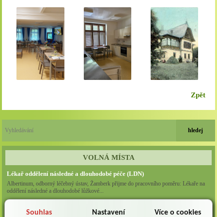
Zpět
VOLNÁ MÍSTA
Lékař oddělení následné a dlouhodobé péče (LDN)
Albertinum, odborný léčebný ústav, Žamberk přijme do pracovního poměru: Lékaře na
oddělení následné a dlouhodobé lůžkové...
Lékař na oddělení psychiatrie
Souhlas
Nastavení
Více o cookies