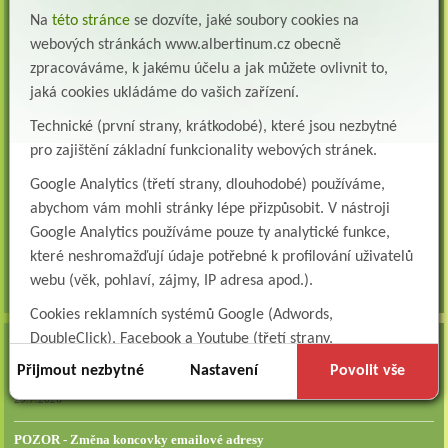
Všeobecná/praktická sestra na LDN
Na
této stránce
se dozvíte, jaké soubory cookies na
Přidejte se k nám Do našeho týmu přijmeme všeobecnou nebo praktickou sestru na
lůžkové oddělení následné a dlouhodobé pé...
webových stránkách www.albertinum.cz obecně
zpracováváme, k jakému účelu a jak můžete ovlivnit to,
Všeobecná sestra na plicní oddělení
jaká cookies ukládáme do vašich zařízení.
Albertinum, odborný léčebný ústav, přijme do pracovního poměru: VŠEOBECNÁ
SESTRA na oddělení pneumologie a ftizeologiePr...
Technické (první strany, krátkodobé), které jsou nezbytné
pro zajištění základní funkcionality webových stránek.
Logoped/klinický logoped
Albertinum, OLÚ, Žamberk přijme
Google Analytics (třetí strany, dlouhodobé) používáme,
KLINICKÉHO LOGOPEDA Nab...
abychom vám mohli stránky lépe přizpůsobit. V nástroji
Ergoterapeut/ka
Google Analytics používáme pouze ty analytické funkce,
Albertinum, odborný léčebný ústav, přijme do pracovního
které neshromažďují údaje potřebné k profilování uživatelů
poměru: ERGOTERAPEUTA, EGOTERAPEUTKU Požadujeme:odbornou způsobi...
webu (věk, pohlaví, zájmy, IP adresa apod.).
všechna volná místa »
Cookies reklamních systémů Google (Adwords,
DoubleClick), Facebook a Youtube (třetí strany,
AKTUALITY
dlouhodobé). Tyto
cookies
slouží k marketingovému
Přijmout nezbytné
Nastavení
Povolit vše
Zapojte se do naší fotosoutěže!
profilování. Díky nim jsme schopni s vámi zůstat v kontaktu
29.7.2026
například prostřednictvím personalizované reklamy na
sociálních sítích.
POZOR - Změna koncovky emailové adresy