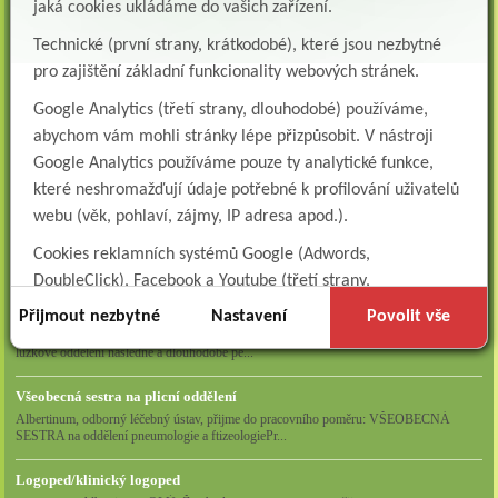
jaká cookies ukládáme do vašich zařízení.
VOLNÁ MÍSTA
Technické (první strany, krátkodobé), které jsou nezbytné
Lékař oddělení následné a dlouhodobé péče (LDN)
pro zajištění základní funkcionality webových stránek.
Albertinum, odborný léčebný ústav, Žamberk přijme do pracovního poměru: Lékaře na
oddělení následné a dlouhodobé lůžkové...
Google Analytics (třetí strany, dlouhodobé) používáme,
abychom vám mohli stránky lépe přizpůsobit. V nástroji
Lékař na oddělení psychiatrie
Google Analytics používáme pouze ty analytické funkce,
Albertinum, odborný léčebný ústav, Žamberkpřijme do pracovního poměru: Lékaře na
oddělení psychiatrie ...
které neshromažďují údaje potřebné k profilování uživatelů
webu (věk, pohlaví, zájmy, IP adresa apod.).
Lékař oddělení pneumologie a ftizeologie (plicní oddělení)
Albertinum, odborný léčebný ústav, Žamberk přijme do pracovního poměru: Lékaře na
Cookies reklamních systémů Google (Adwords,
oddělení pneumologie a ftizeologie (pl...
DoubleClick), Facebook a Youtube (třetí strany,
dlouhodobé). Tyto
cookies
slouží k marketingovému
Všeobecná/praktická sestra na LDN
Přijmout nezbytné
Nastavení
Povolit vše
profilování. Díky nim jsme schopni s vámi zůstat v kontaktu
Přidejte se k nám Do našeho týmu přijmeme všeobecnou nebo praktickou sestru na
lůžkové oddělení následné a dlouhodobé pé...
například prostřednictvím personalizované reklamy na
sociálních sítích.
Všeobecná sestra na plicní oddělení
Albertinum, odborný léčebný ústav, přijme do pracovního poměru: VŠEOBECNÁ
Technické cookies lišty CookieBot (třetí strany, dlouhodobé),
SESTRA na oddělení pneumologie a ftizeologiePr...
díky které si naše webové stránky pamatují vaše volby
ohledně toho, s jakými (netechnickými) cookies nám
Logoped/klinický logoped