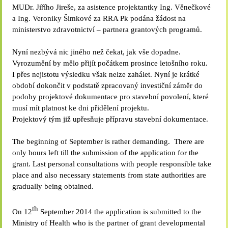
MUDr. Jiřího Jireše, za asistence projektantky Ing. Věnečkové
a Ing. Veroniky Šimkové za RRA Pk podána žádost na
ministerstvo zdravotnictví – partnera grantových programů.
Nyní nezbývá nic jiného než čekat, jak vše dopadne.
Vyrozumění by mělo přijít počátkem prosince letošního roku.
I přes nejistotu výsledku však nelze zahálet. Nyní je krátké
období dokončit v podstatě zpracovaný investiční záměr do
podoby projektové dokumentace pro stavební povolení, které
musí mít platnost ke dni přidělení projektu.
Projektový tým již upřesňuje přípravu stavební dokumentace.
The beginning of September is rather demanding. There are
only hours left till the submission of the application for the
grant. Last personal consultations with people responsible take
place and also necessary statements from state authorities are
gradually being obtained.
th
On 12
September 2014 the application is submitted to the
Ministry of Health who is the partner of grant developmental