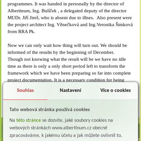
programmes. It was handed in personally by the director of
Albertinum, Ing. Bulíček , a delegated deputy of the director
MUDr. Jiří Jireš, who is absent due to illnes. Also present were
the project architect Ing. Věnečková and Ing.Veronika Šimková
from RRA Pk.
Now we can only wait how thing will turn out. We should be
informed of the results by the beginning of December.
Though not knowing what the result will be we have no idle
time as there is only a only short period left to transform the
framework which we have been preparing so far into complete
project documentation. It is a necessary condition for being
granted the construction permit. The permit must be valid by
Souhlas
Nastavení
Více o cookies
the date of potential granting the project. Our project team is
therefore working on specifying the project documentation.
Zpět
Tato webová stránka používá cookies
Na
této stránce
se dozvíte, jaké soubory cookies na
webových stránkách www.albertinum.cz obecně
zpracováváme, k jakému účelu a jak můžete ovlivnit to,