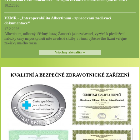
18.2.2026
VZMR - „Interoperabilita Albertinum - zpracování zadávací
dokumentace“
17.2.2026
Albertinum, odborný léčebný ústav, Žamberk jako zadavatel, vyzývá k předložení
nabídky ceny na poskytnutí níže uvedené služby v rámci výběrového řízení veřejné
zakázky malého rozsa...
Všechny aktuality »
KVALITNÍ A BEZPEČNÉ ZDRAVOTNICKÉ ZAŘÍZENÍ