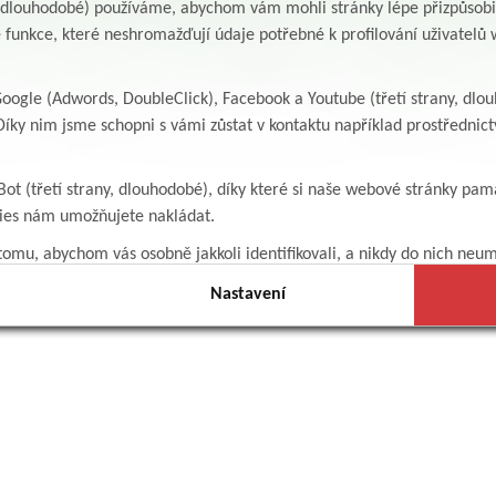
y, dlouhodobé) používáme, abychom vám mohli stránky lépe přizpůsobit
 funkce, které neshromažďují údaje potřebné k profilování uživatelů w
ogle (Adwords, DoubleClick), Facebook a Youtube (třetí strany, dlo
íky nim jsme schopni s vámi zůstat v kontaktu například prostředni
Bot (třetí strany, dlouhodobé), díky které si naše webové stránky pam
kies nám umožňujete nakládat.
omu, abychom vás osobně jakkoli identifikovali, a nikdy do nich neum
Nastavení