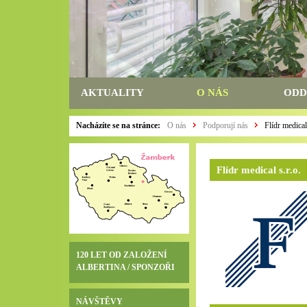
AKTUALITY
O NÁS
ODD
Nacházíte se na stránce:
O nás
Podporují nás
Flídr medical 
Flídr medical s.r.o.
120 LET OD ZALOŽENÍ
ALBERTINA / SPONZOŘI
NÁVŠTĚVY