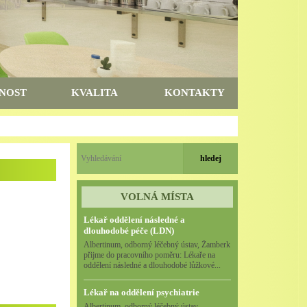
NOST
KVALITA
KONTAKTY
VOLNÁ MÍSTA
Lékař oddělení následné a
dlouhodobé péče (LDN)
Albertinum, odborný léčebný ústav, Žamberk
přijme do pracovního poměru: Lékaře na
oddělení následné a dlouhodobé lůžkové...
Lékař na oddělení psychiatrie
Albertinum, odborný léčebný ústav,