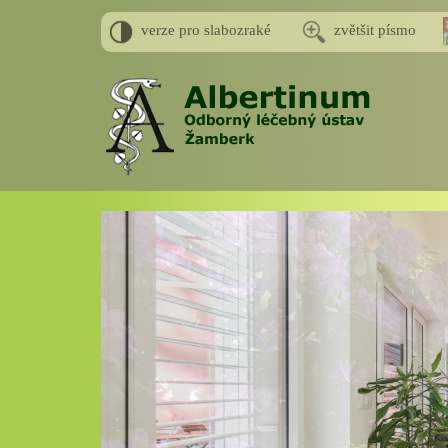
verze pro slabozraké
zvětšit písmo