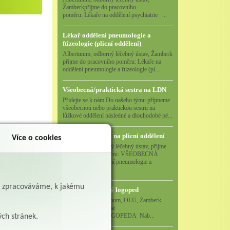
Žamberkpřijme do pracovního
poměru: Lékaře na oddělení psychiatrie ...
Lékař oddělení pneumologie a
ftizeologie (plicní oddělení)
Albertinum, odborný léčebný ústav, Žamberk
přijme do pracovního poměru: Lékaře na
oddělení pneumologie a ftizeologie (pl...
Všeobecná/praktická sestra na LDN
Přidejte se k nám Do našeho týmu přijmeme
všeobecnou nebo praktickou sestru na
lůžkové oddělení následné a dlouhodobé pé...
Zpět
Všeobecná sestra na plicní oddělení
Více o cookies
Albertinum, odborný léčebný ústav, přijme
do pracovního poměru: VŠEOBECNÁ
SESTRA na oddělení pneumologie a
ftizeologiePr...
ě zpracováváme, k jakému
Logoped/klinický logoped
Albertinum, OLÚ, Žamberk
přijme
KLINICKÉHO LOGOPEDA Nab...
ých stránek.