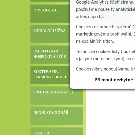
Google Analytics (třetí stran
používáme pouze ty analytické
PSYCHIATRIE
adresa apod.).
Cookies reklamních systémů Go
SOCIÁLNÍ LŮŽKA
marketingovému profilování. D
na sociálních sítích.
PALIATIVNÍ A
Technické cookies lišty Cookie
HOSPICOVÁ PÉČE
s jakými (netechnickými) coo
Cookies nikdy nepoužíváme k t
ZOOTERAPIE /
data.
FARMINGTERAPIE
Přijmout nezbytné
SPECIALIZOVANÁ PÉČE
DENNÍ STACIONÁŘ
KVALITA