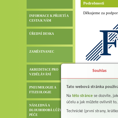
Podrobnosti
Děkujeme za podporu 
INFORMACE K PŘIJETÍ A
CESTA K NÁM
ÚŘEDNÍ DESKA
ZAMĚSTNANEC
AKREDITACE PRO
Souhlas
VZDĚLÁVÁNÍ
Tato webová stránka použív
PNEUMOLOGIE A
FTIZEOLOGIE
Na
této stránce
se dozvíte, j
účelu a jak můžete ovlivnit to
NÁSLEDNÁ A
DLOUHODOBÁ LŮŽKOVÁ
Technické (první strany, krátk
PÉČE