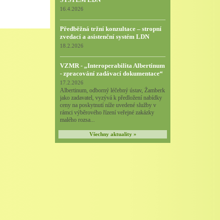
16.4.2026
Předběžná tržní konzultace – stropní
zvedací a asistenční systém LDN
18.2.2026
VZMR - „Interoperabilita Albertinum
- zpracování zadávací dokumentace“
17.2.2026
Albertinum, odborný léčebný ústav, Žamberk
jako zadavatel, vyzývá k předložení nabídky
ceny na poskytnutí níže uvedené služby v
rámci výběrového řízení veřejné zakázky
malého rozsa...
Všechny aktuality »