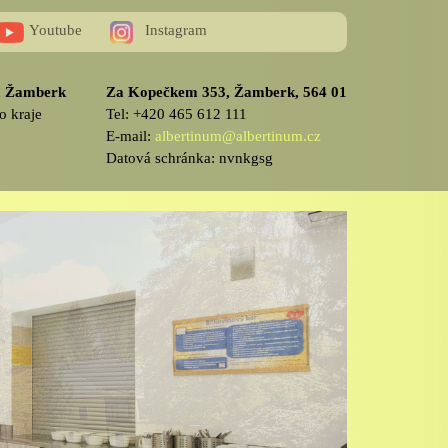
Youtube
Instagram
v, Žamberk
Za Kopečkem 353, Žamberk, 564 01
o kraje
Tel: +420 465 612 111
E-mail:
albertinum@albertinum.cz
Datová schránka: nvnkgsg