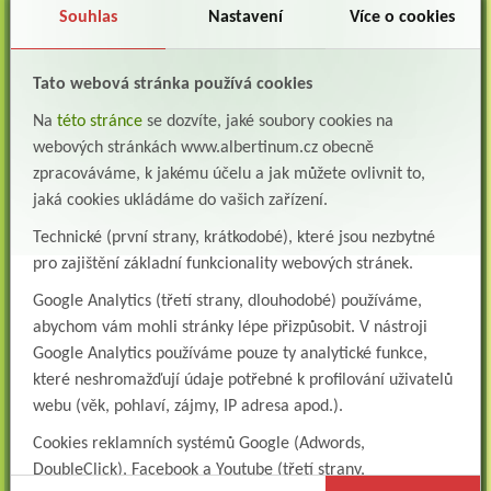
Souhlas
Nastavení
Více o cookies
Lékař na oddělení psychiatrie
Albertinum, odborný léčebný ústav, Žamberkpřijme do pracovního poměru: Lékaře na
oddělení psychiatrie ...
Tato webová stránka používá cookies
Lékař oddělení pneumologie a ftizeologie (plicní oddělení)
Na
této stránce
se dozvíte, jaké soubory cookies na
Albertinum, odborný léčebný ústav, Žamberk přijme do pracovního poměru: Lékaře na
webových stránkách www.albertinum.cz obecně
oddělení pneumologie a ftizeologie (pl...
zpracováváme, k jakému účelu a jak můžete ovlivnit to,
jaká cookies ukládáme do vašich zařízení.
Všeobecná/praktická sestra na LDN
Přidejte se k nám Do našeho týmu přijmeme všeobecnou nebo praktickou sestru na
Technické (první strany, krátkodobé), které jsou nezbytné
lůžkové oddělení následné a dlouhodobé pé...
pro zajištění základní funkcionality webových stránek.
Všeobecná sestra na plicní oddělení
Google Analytics (třetí strany, dlouhodobé) používáme,
Albertinum, odborný léčebný ústav, přijme do pracovního poměru: VŠEOBECNÁ
SESTRA na oddělení pneumologie a ftizeologiePr...
abychom vám mohli stránky lépe přizpůsobit. V nástroji
Google Analytics používáme pouze ty analytické funkce,
Logoped/klinický logoped
které neshromažďují údaje potřebné k profilování uživatelů
Albertinum, OLÚ, Žamberk přijme
webu (věk, pohlaví, zájmy, IP adresa apod.).
KLINICKÉHO LOGOPEDA Nab...
Cookies reklamních systémů Google (Adwords,
Ergoterapeut/ka
DoubleClick), Facebook a Youtube (třetí strany,
Albertinum, odborný léčebný ústav, přijme do pracovního
poměru: ERGOTERAPEUTA, EGOTERAPEUTKU Požadujeme:odbornou způsobi...