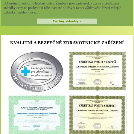
Albertinum, odborný léčebný ústav, Žamberk jako zadavatel, vyzývá k předložení
nabídky ceny na poskytnutí níže uvedené služby v rámci výběrového řízení veřejné
zakázky malého rozsa...
Všechny aktuality »
KVALITNÍ A BEZPEČNÉ ZDRAVOTNICKÉ ZAŘÍZENÍ