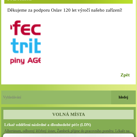
Děkujeme za podporu Oslav 120 let výročí našeho zařízení!
Zpět
VOLNÁ MÍSTA
Lékař oddělení následné a dlouhodobé péče (LDN)
Albertinum, odborný léčebný ústav, Žamberk přijme do pracovního poměru: Lékaře na
oddělení následné a dlouhodobé lůžkové...