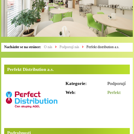
Nacházíte se na stránce:
O nás
Podporují nás
Perfekt distribution a.s.
Perfekt Distribution a.s.
Kategorie:
Podporují
nás
Web:
Perfekt
Distribution
a.s.
Podrobnosti