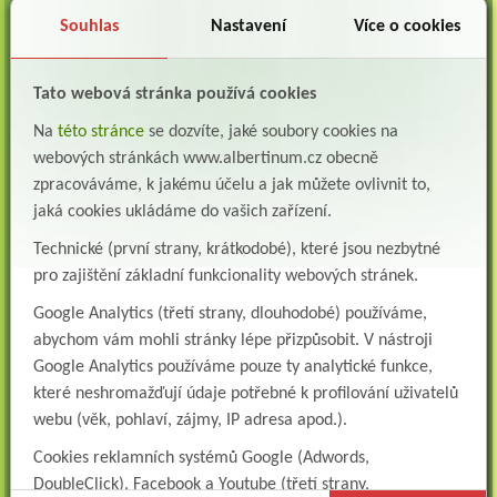
oddělení následné a dlouhodobé lůžkové...
Souhlas
Nastavení
Více o cookies
Lékař na oddělení psychiatrie
Albertinum, odborný léčebný ústav, Žamberkpřijme do pracovního poměru: Lékaře na
Tato webová stránka používá cookies
oddělení psychiatrie ...
Na
této stránce
se dozvíte, jaké soubory cookies na
Lékař oddělení pneumologie a ftizeologie (plicní oddělení)
webových stránkách www.albertinum.cz obecně
Albertinum, odborný léčebný ústav, Žamberk přijme do pracovního poměru: Lékaře na
oddělení pneumologie a ftizeologie (pl...
zpracováváme, k jakému účelu a jak můžete ovlivnit to,
jaká cookies ukládáme do vašich zařízení.
Všeobecná/praktická sestra na LDN
Přidejte se k nám Do našeho týmu přijmeme všeobecnou nebo praktickou sestru na
Technické (první strany, krátkodobé), které jsou nezbytné
lůžkové oddělení následné a dlouhodobé pé...
pro zajištění základní funkcionality webových stránek.
Všeobecná sestra na plicní oddělení
Google Analytics (třetí strany, dlouhodobé) používáme,
Albertinum, odborný léčebný ústav, přijme do pracovního poměru: VŠEOBECNÁ
abychom vám mohli stránky lépe přizpůsobit. V nástroji
SESTRA na oddělení pneumologie a ftizeologiePr...
Google Analytics používáme pouze ty analytické funkce,
Logoped/klinický logoped
které neshromažďují údaje potřebné k profilování uživatelů
Albertinum, OLÚ, Žamberk přijme
webu (věk, pohlaví, zájmy, IP adresa apod.).
KLINICKÉHO LOGOPEDA Nab...
Cookies reklamních systémů Google (Adwords,
Ergoterapeut/ka
DoubleClick), Facebook a Youtube (třetí strany,
Albertinum, odborný léčebný ústav, přijme do pracovního