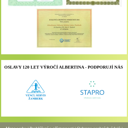
OSLAVY 120 LET VÝROČÍ ALBERTINA - PODPORUJÍ NÁS