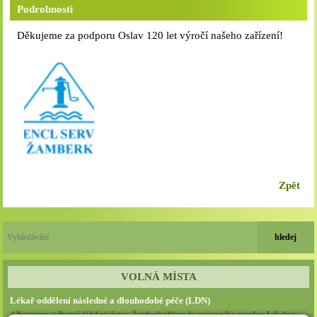
Podrobnosti
Děkujeme za podporu Oslav 120 let výročí našeho zařízení!
Zpět
VOLNÁ MÍSTA
Lékař oddělení následné a dlouhodobé péče (LDN)
Albertinum, odborný léčebný ústav, Žamberk přijme do pracovního poměru: Lékaře na