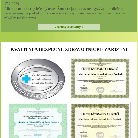
17.2.2026
Albertinum, odborný léčebný ústav, Žamberk jako zadavatel, vyzývá k předložení
nabídky ceny na poskytnutí níže uvedené služby v rámci výběrového řízení veřejné
zakázky malého rozsa...
Všechny aktuality »
KVALITNÍ A BEZPEČNÉ ZDRAVOTNICKÉ ZAŘÍZENÍ