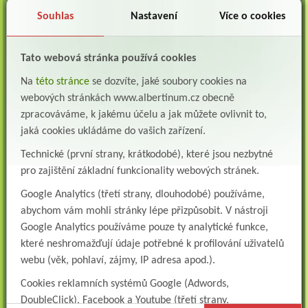
oddělení následné a dlouhodobé lůžkové...
Souhlas
Nastavení
Více o cookies
Lékař na oddělení psychiatrie
Albertinum, odborný léčebný ústav, Žamberkpřijme do pracovního poměru: Lékaře na
Tato webová stránka používá cookies
oddělení psychiatrie ...
Na
této stránce
se dozvíte, jaké soubory cookies na
Lékař oddělení pneumologie a ftizeologie (plicní oddělení)
webových stránkách www.albertinum.cz obecně
Albertinum, odborný léčebný ústav, Žamberk přijme do pracovního poměru: Lékaře na
oddělení pneumologie a ftizeologie (pl...
zpracováváme, k jakému účelu a jak můžete ovlivnit to,
jaká cookies ukládáme do vašich zařízení.
Všeobecná/praktická sestra na LDN
Přidejte se k nám Do našeho týmu přijmeme všeobecnou nebo praktickou sestru na
Technické (první strany, krátkodobé), které jsou nezbytné
lůžkové oddělení následné a dlouhodobé pé...
pro zajištění základní funkcionality webových stránek.
Všeobecná sestra na plicní oddělení
Google Analytics (třetí strany, dlouhodobé) používáme,
Albertinum, odborný léčebný ústav, přijme do pracovního poměru: VŠEOBECNÁ
abychom vám mohli stránky lépe přizpůsobit. V nástroji
SESTRA na oddělení pneumologie a ftizeologiePr...
Google Analytics používáme pouze ty analytické funkce,
Logoped/klinický logoped
které neshromažďují údaje potřebné k profilování uživatelů
Albertinum, OLÚ, Žamberk přijme
webu (věk, pohlaví, zájmy, IP adresa apod.).
KLINICKÉHO LOGOPEDA Nab...
Cookies reklamních systémů Google (Adwords,
Ergoterapeut/ka
DoubleClick), Facebook a Youtube (třetí strany,
Albertinum, odborný léčebný ústav, přijme do pracovního