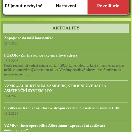
dlouhodobé). Tyto
cookies
slouží k marketingovému
poměru: ERGOTERAPEUTA, EGOTERAPEUTKU Požadujeme:odbornou způsobi...
Přijmout nezbytné
Nastavení
Povolit vše
profilování. Díky nim jsme schopni s vámi zůstat v kontaktu
všechna volná místa »
například prostřednictvím personalizované reklamy na
sociálních sítích.
AKTUALITY
Technické cookies lišty CookieBot (třetí strany, dlouhodobé),
Zapojte se do naší fotosoutěže!
díky které si naše webové stránky pamatují vaše volby
29.7.2026
ohledně toho, s jakými (netechnickými) cookies nám
POZOR - Změna koncovky emailové adresy
umožňujete nakládat.
15.6.2026
Podle rozhodnutí vedení ústavu od 1. 7. 2026 již nebudou funkční e-mailové adresy, u
Cookies nikdy nepoužíváme k tomu, abychom vás osobně
nichž je koncovka: @albertinum-olu.cz Všechny emailové adresy určené směrem do
jakkoli identifikovali, a nikdy do nich neumisťujeme citlivá
našeho zařízení ...
nebo osobní data.
VZMR – ALBERTINUM ŽAMBERK, STROPNÍ ZVEDACÍ A
ASISTENČNÍ SYSTÉM LDN
16.4.2026
Předběžná tržní konzultace – stropní zvedací a asistenční systém LDN
18.2.2026
VZMR - „Interoperabilita Albertinum - zpracování zadávací
dokumentace“