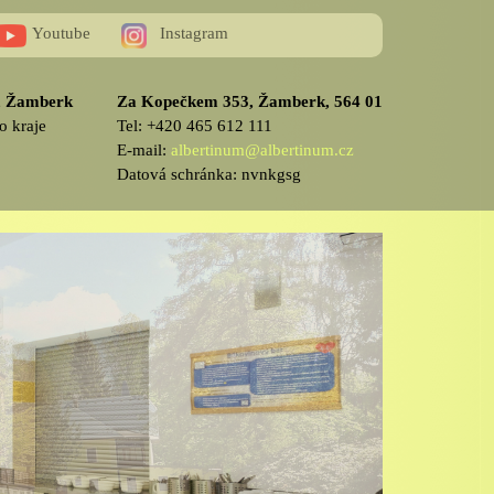
Youtube
Instagram
v, Žamberk
Za Kopečkem 353, Žamberk, 564 01
o kraje
Tel: +420 465 612 111
E-mail:
albertinum@albertinum.cz
Datová schránka: nvnkgsg