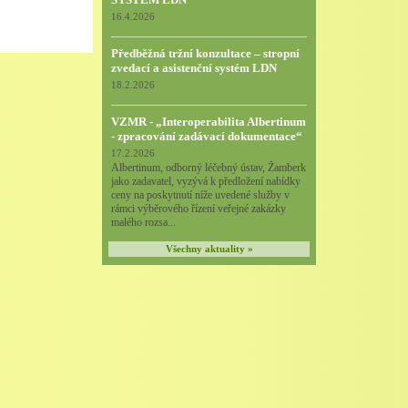
16.4.2026
Předběžná tržní konzultace – stropní
zvedací a asistenční systém LDN
18.2.2026
VZMR - „Interoperabilita Albertinum
- zpracování zadávací dokumentace“
17.2.2026
Albertinum, odborný léčebný ústav, Žamberk
jako zadavatel, vyzývá k předložení nabídky
ceny na poskytnutí níže uvedené služby v
rámci výběrového řízení veřejné zakázky
malého rozsa...
Všechny aktuality »