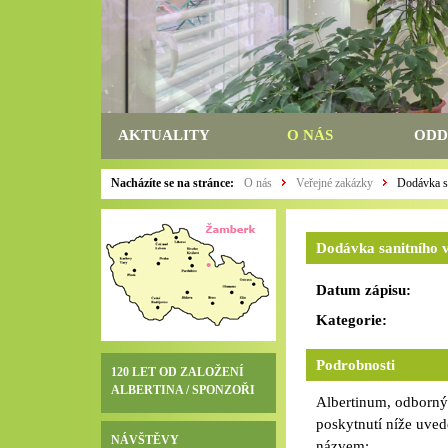
AKTUALITY
O NÁS
ODD
Nacházíte se na stránce:
O nás
Veřejné zakázky
Dodávka sa
Dodávka sanitního v
Datum zápisu:
Kategorie:
Podrobnosti
120 LET OD ZALOŽENÍ
ALBERTINA / SPONZOŘI
Albertinum, odborný
poskytnutí níže uve
NÁVŠTĚVY
názvem: