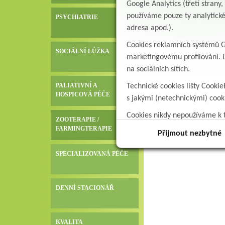
Google Analytics (třetí stran
používáme pouze ty analytické
PSYCHIATRIE
adresa apod.).
Cookies reklamních systémů Go
SOCIÁLNÍ LŮŽKA
marketingovému profilování. D
na sociálních sítích.
PALIATIVNÍ A
Technické cookies lišty Cookie
HOSPICOVÁ PÉČE
s jakými (netechnickými) coo
Cookies nikdy nepoužíváme k t
ZOOTERAPIE /
data.
FARMINGTERAPIE
Přijmout nezbytné
SPECIALIZOVANÁ PÉČE
DENNÍ STACIONÁŘ
KVALITA