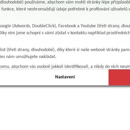
y, dlouhodobé) používáme, abychom vám mohli stránky lépe přizpůsobit
 funkce, které neshromažďují údaje potřebné k profilování uživatelů w
ogle (Adwords, DoubleClick), Facebook a Youtube (třetí strany, dlo
íky nim jsme schopni s vámi zůstat v kontaktu například prostředni
Bot (třetí strany, dlouhodobé), díky které si naše webové stránky pam
kies nám umožňujete nakládat.
omu, abychom vás osobně jakkoli identifikovali, a nikdy do nich neum
Nastavení