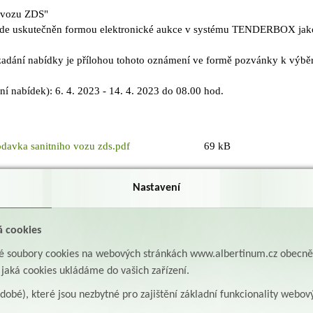
 vozu ZDS"
ude uskutečněn formou elektronické aukce v systému TENDERBOX jako
 zadání nabídky je přílohou tohoto oznámení ve formě pozvánky k výb
ní nabídek): 6. 4. 2023 - 14. 4. 2023 do 08.00 hod.
odavka sanitniho vozu zds.pdf
69 kB
Nastavení
á cookies
aké soubory cookies na webových stránkách www.albertinum.cz obecn
, jaká cookies ukládáme do vašich zařízení.
odobé), které jsou nezbytné pro zajištění základní funkcionality webov