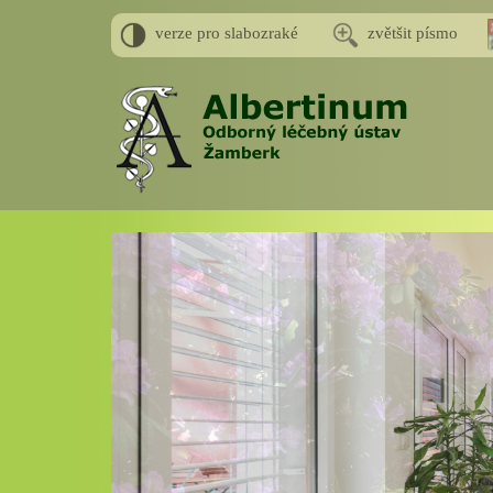
verze pro slabozraké
zvětšit písmo