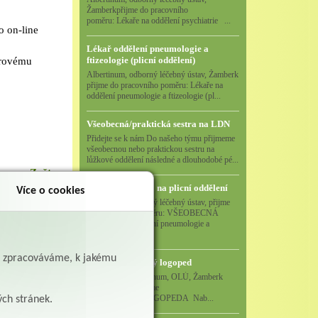
Žamberkpřijme do pracovního
poměru: Lékaře na oddělení psychiatrie ...
 on-line
Lékař oddělení pneumologie a
ftizeologie (plicní oddělení)
ěrovému
Albertinum, odborný léčebný ústav, Žamberk
přijme do pracovního poměru: Lékaře na
oddělení pneumologie a ftizeologie (pl...
Všeobecná/praktická sestra na LDN
Přidejte se k nám Do našeho týmu přijmeme
všeobecnou nebo praktickou sestru na
lůžkové oddělení následné a dlouhodobé pé...
Zpět
Všeobecná sestra na plicní oddělení
Více o cookies
Albertinum, odborný léčebný ústav, přijme
do pracovního poměru: VŠEOBECNÁ
SESTRA na oddělení pneumologie a
ftizeologiePr...
ě zpracováváme, k jakému
Logoped/klinický logoped
Albertinum, OLÚ, Žamberk
přijme
KLINICKÉHO LOGOPEDA Nab...
ých stránek.