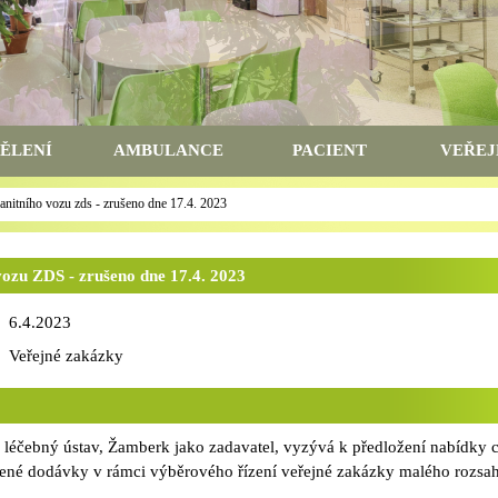
ĚLENÍ
AMBULANCE
PACIENT
VEŘEJ
nitního vozu zds - zrušeno dne 17.4. 2023
ozu ZDS - zrušeno dne 17.4. 2023
6.4.2023
Veřejné zakázky
 léčebný ústav, Žamberk jako zadavatel, vyzývá k předložení nabídky 
dené dodávky v rámci výběrového řízení veřejné zakázky malého rozsa