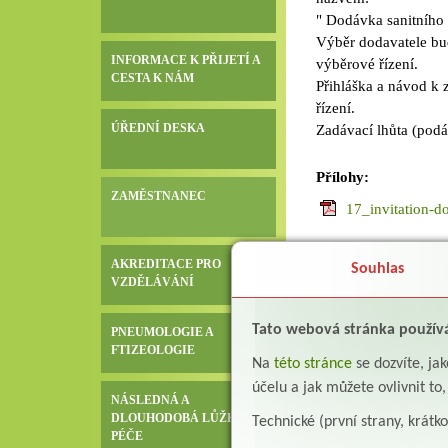
" Dodávka sanitního
Výběr dodavatele b
INFORMACE K PŘIJETÍ A
výběrové řízení.
CESTA K NÁM
Přihláška a návod k
řízení.
ÚŘEDNÍ DESKA
Zadávací lhůta (podá
Přílohy:
ZAMĚSTNANEC
17_invitation-d
AKREDITACE PRO
Souhlas
VZDĚLÁVÁNÍ
Tato webová stránka použív
PNEUMOLOGIE A
FTIZEOLOGIE
Na
této stránce
se dozvíte, j
účelu a jak můžete ovlivnit to
NÁSLEDNÁ A
DLOUHODOBÁ LŮŽKOVÁ
Technické (první strany, krátk
PÉČE