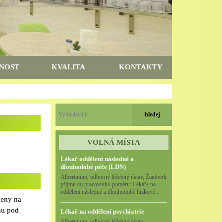
NOST
KVALITA
KONTAKTY
VOLNÁ MÍSTA
Lékař oddělení následné a
dlouhodobé péče (LDN)
Albertinum, odborný léčebný ústav, Žamberk
přijme do pracovního poměru: Lékaře na
oddělení následné a dlouhodobé lůžkové...
ceny na
hu pod
Lékař na oddělení psychiatrie
Albertinum, odborný léčebný ústav,