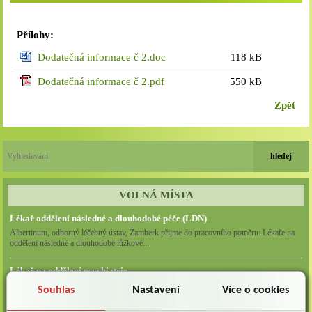
Přílohy:
Dodatečná informace č 2.doc
118 kB
Dodatečná informace č 2.pdf
550 kB
Zpět
VOLNÁ MÍSTA
Lékař oddělení následné a dlouhodobé péče (LDN)
Albertinum, odborný léčebný ústav, Žamberk přijme do pracovního poměru: Lékaře na
oddělení následné a dlouhodobé lůžkové...
Lékař na oddělení psychiatrie
Albertinum, odborný léčebný ústav, Žamberkpřijme do pracovního poměru: Lékaře na
Souhlas
Nastavení
Více o cookies
oddělení psychiatrie ...