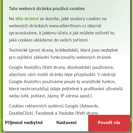
Lékař oddělení pneumologie a ftizeologie (plicní oddělení)
Tato webová stránka používá cookies
Albertinum, odborný léčebný ústav, Žamberk přijme do pracovního poměru: Lékaře na
oddělení pneumologie a ftizeologie (pl...
Na
této stránce
se dozvíte, jaké soubory cookies na
webových stránkách www.albertinum.cz obecně
Všeobecná/praktická sestra na LDN
zpracováváme, k jakému účelu a jak můžete ovlivnit to,
Přidejte se k nám Do našeho týmu přijmeme všeobecnou nebo praktickou sestru na
lůžkové oddělení následné a dlouhodobé pé...
jaká cookies ukládáme do vašich zařízení.
Všeobecná sestra na plicní oddělení
Technické (první strany, krátkodobé), které jsou nezbytné
Albertinum, odborný léčebný ústav, přijme do pracovního poměru: VŠEOBECNÁ
pro zajištění základní funkcionality webových stránek.
SESTRA na oddělení pneumologie a ftizeologiePr...
Google Analytics (třetí strany, dlouhodobé) používáme,
Logoped/klinický logoped
abychom vám mohli stránky lépe přizpůsobit. V nástroji
Albertinum, OLÚ, Žamberk přijme
Google Analytics používáme pouze ty analytické funkce,
KLINICKÉHO LOGOPEDA Nab...
které neshromažďují údaje potřebné k profilování uživatelů
Ergoterapeut/ka
webu (věk, pohlaví, zájmy, IP adresa apod.).
Albertinum, odborný léčebný ústav, přijme do pracovního
poměru: ERGOTERAPEUTA, EGOTERAPEUTKU Požadujeme:odbornou způsobi...
Cookies reklamních systémů Google (Adwords,
DoubleClick), Facebook a Youtube (třetí strany,
všechna volná místa »
dlouhodobé). Tyto
cookies
slouží k marketingovému
Přijmout nezbytné
Nastavení
Povolit vše
profilování. Díky nim jsme schopni s vámi zůstat v kontaktu
AKTUALITY