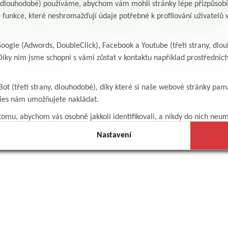
y, dlouhodobé) používáme, abychom vám mohli stránky lépe přizpůsobit
 funkce, které neshromažďují údaje potřebné k profilování uživatelů w
ogle (Adwords, DoubleClick), Facebook a Youtube (třetí strany, dlo
íky nim jsme schopni s vámi zůstat v kontaktu například prostředni
Bot (třetí strany, dlouhodobé), díky které si naše webové stránky pam
kies nám umožňujete nakládat.
omu, abychom vás osobně jakkoli identifikovali, a nikdy do nich neum
Nastavení