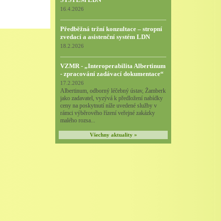
16.4.2026
Předběžná tržní konzultace – stropní
zvedací a asistenční systém LDN
18.2.2026
VZMR - „Interoperabilita Albertinum
- zpracování zadávací dokumentace“
17.2.2026
Albertinum, odborný léčebný ústav, Žamberk
jako zadavatel, vyzývá k předložení nabídky
ceny na poskytnutí níže uvedené služby v
rámci výběrového řízení veřejné zakázky
malého rozsa...
Všechny aktuality »