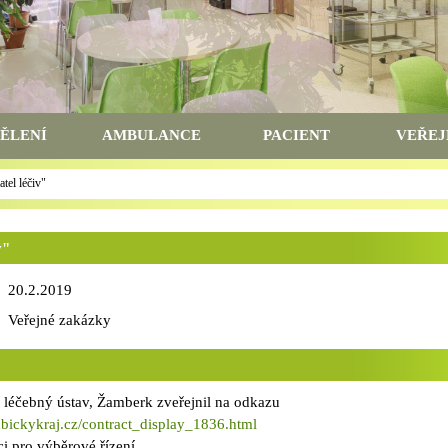
ĚLENÍ
AMBULANCE
PACIENT
VEŘEJ
tel léčiv"
v"
20.2.2019
Veřejné zakázky
 léčebný ústav, Žamberk zveřejnil na odkazu
ubickykraj.cz/contract_display_1836.html
i pro výběrové řízení