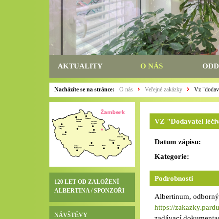
AKTUALITY
O NÁS
ODD
Nacházíte se na stránce:
O nás
Veřejné zakázky
Vz "dodava
VZ "Dodavatel léči
Datum zápisu:
Kategorie:
Podrobnosti
120 LET OD ZALOŽENÍ
ALBERTINA / SPONZOŘI
Albertinum, odborný
https://zakazky.pard
NÁVŠTĚVY
zadávací dokumentac