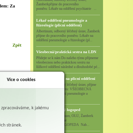
Žamberkpřijme do pracovního
dlem: Za
poměru: Lékaře na oddělení psychiatrie ...
Lékař oddělení pneumologie a
ftizeologie (plicní oddělení)
Albertinum, odborný léčebný ústav, Žamberk
přijme do pracovního poměru: Lékaře na
oddělení pneumologie a ftizeologie (pl...
Zpět
Všeobecná/praktická sestra na LDN
Přidejte se k nám Do našeho týmu přijmeme
všeobecnou nebo praktickou sestru na
lůžkové oddělení následné a dlouhodobé pé...
Všeobecná sestra na plicní oddělení
Více o cookies
Albertinum, odborný léčebný ústav, přijme
do pracovního poměru: VŠEOBECNÁ
SESTRA na oddělení pneumologie a
ftizeologiePr...
ě zpracováváme, k jakému
Logoped/klinický logoped
Albertinum, OLÚ, Žamberk
přijme
KLINICKÉHO LOGOPEDA Nab...
ých stránek.