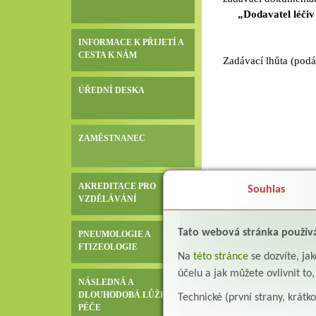
„Dodavatel léčiv
INFORMACE K PŘIJETÍ A
CESTA K NÁM
Zadávací lhůta (podá
ÚŘEDNÍ DESKA
ZAMĚSTNANEC
AKREDITACE PRO
Souhlas
VZDĚLÁVÁNÍ
Tato webová stránka použív
PNEUMOLOGIE A
FTIZEOLOGIE
Na
této stránce
se dozvíte, j
účelu a jak můžete ovlivnit to
NÁSLEDNÁ A
DLOUHODOBÁ LŮŽKOVÁ
Technické (první strany, krátk
PÉČE