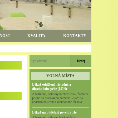
NOST
KVALITA
KONTAKTY
VOLNÁ MÍSTA
Lékař oddělení následné a
dlouhodobé péče (LDN)
Albertinum, odborný léčebný ústav, Žamberk
přijme do pracovního poměru: Lékaře na
oddělení následné a dlouhodobé lůžkové...
Lékař na oddělení psychiatrie
Albertinum, odborný léčebný ústav,