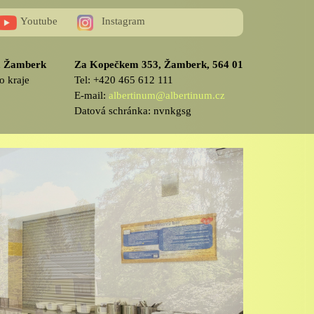
Youtube
Instagram
v, Žamberk
Za Kopečkem 353, Žamberk, 564 01
o kraje
Tel: +420 465 612 111
E-mail:
albertinum@albertinum.cz
Datová schránka: nvnkgsg