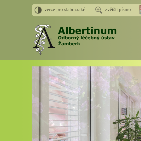
verze pro slabozraké
zvětšit písmo