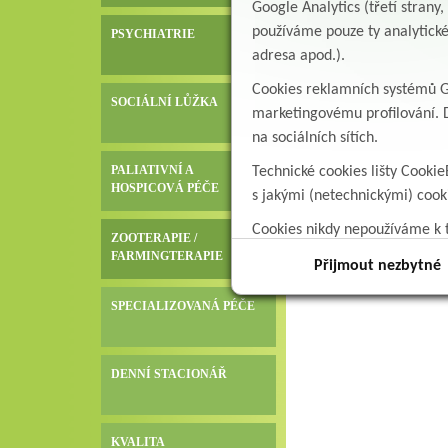
Google Analytics (třetí stran
používáme pouze ty analytické
PSYCHIATRIE
adresa apod.).
Cookies reklamních systémů Go
SOCIÁLNÍ LŮŽKA
marketingovému profilování. D
na sociálních sítích.
PALIATIVNÍ A
Technické cookies lišty Cookie
HOSPICOVÁ PÉČE
s jakými (netechnickými) coo
Cookies nikdy nepoužíváme k t
ZOOTERAPIE /
data.
FARMINGTERAPIE
Přijmout nezbytné
SPECIALIZOVANÁ PÉČE
DENNÍ STACIONÁŘ
KVALITA