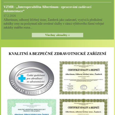
VZMR - „Interoperabilita Albertinum - zpracování zadávací
dokumentace“
17.2.2026
Albertinum, odborný léčebný ústav, Žamberk jako zadavatel, vyzývá k předložení
nabídky ceny na poskytnutí níže uvedené služby v rámci výběrového řízení veřejné
zakázky malého rozsa...
Všechny aktuality »
KVALITNÍ A BEZPEČNÉ ZDRAVOTNICKÉ ZAŘÍZENÍ