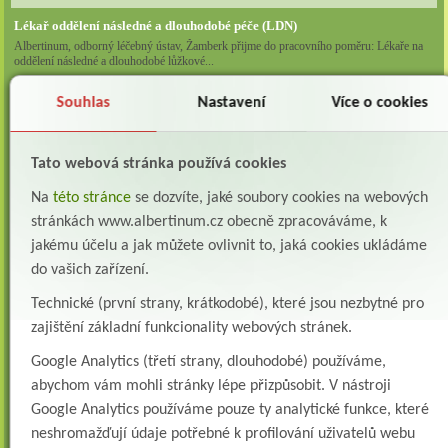
Lékař oddělení následné a dlouhodobé péče (LDN)
Albertinum, odborný léčebný ústav, Žamberk přijme do pracovního poměru: Lékaře na
oddělení následné a dlouhodobé lůžkové...
Lékař na oddělení psychiatrie
Souhlas
Nastavení
Více o cookies
Albertinum, odborný léčebný ústav, Žamberkpřijme do pracovního poměru: Lékaře na
oddělení psychiatrie ...
Tato webová stránka používá cookies
Lékař oddělení pneumologie a ftizeologie (plicní oddělení)
Albertinum, odborný léčebný ústav, Žamberk přijme do pracovního poměru: Lékaře na
Na
této stránce
se dozvíte, jaké soubory cookies na webových
oddělení pneumologie a ftizeologie (pl...
stránkách www.albertinum.cz obecně zpracováváme, k
jakému účelu a jak můžete ovlivnit to, jaká cookies ukládáme
Všeobecná/praktická sestra na LDN
do vašich zařízení.
Přidejte se k nám Do našeho týmu přijmeme všeobecnou nebo praktickou sestru na
lůžkové oddělení následné a dlouhodobé pé...
Technické (první strany, krátkodobé), které jsou nezbytné pro
Všeobecná sestra na plicní oddělení
zajištění základní funkcionality webových stránek.
Albertinum, odborný léčebný ústav, přijme do pracovního poměru: VŠEOBECNÁ
SESTRA na oddělení pneumologie a ftizeologiePr...
Google Analytics (třetí strany, dlouhodobé) používáme,
abychom vám mohli stránky lépe přizpůsobit. V nástroji
Logoped/klinický logoped
Google Analytics používáme pouze ty analytické funkce, které
Albertinum, OLÚ, Žamberk přijme
neshromažďují údaje potřebné k profilování uživatelů webu
KLINICKÉHO LOGOPEDA Nab...