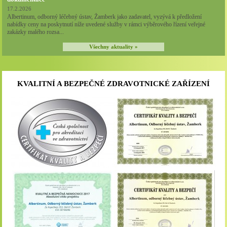
17.2.2026
Albertinum, odborný léčebný ústav, Žamberk jako zadavatel, vyzývá k předložení
nabídky ceny na poskytnutí níže uvedené služby v rámci výběrového řízení veřejné
zakázky malého rozsa...
Všechny aktuality »
KVALITNÍ A BEZPEČNÉ ZDRAVOTNICKÉ ZAŘÍZENÍ