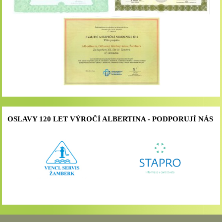
OSLAVY 120 LET VÝROČÍ ALBERTINA - PODPORUJÍ NÁS