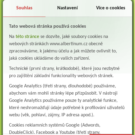
Albertinum, odborný léčebný ústav, Žamberk přijme do pracovního poměru: Lékaře na
oddělení následné a dlouhodobé lůžkové...
Souhlas
Nastavení
Více o cookies
Lékař na oddělení psychiatrie
Albertinum, odborný léčebný ústav, Žamberkpřijme do pracovního poměru: Lékaře na
Tato webová stránka používá cookies
oddělení psychiatrie ...
Na
této stránce
se dozvíte, jaké soubory cookies na
Lékař oddělení pneumologie a ftizeologie (plicní oddělení)
webových stránkách www.albertinum.cz obecně
Albertinum, odborný léčebný ústav, Žamberk přijme do pracovního poměru: Lékaře na
oddělení pneumologie a ftizeologie (pl...
zpracováváme, k jakému účelu a jak můžete ovlivnit to,
jaká cookies ukládáme do vašich zařízení.
Všeobecná/praktická sestra na LDN
Technické (první strany, krátkodobé), které jsou nezbytné
Přidejte se k nám Do našeho týmu přijmeme všeobecnou nebo praktickou sestru na
lůžkové oddělení následné a dlouhodobé pé...
pro zajištění základní funkcionality webových stránek.
Všeobecná sestra na plicní oddělení
Google Analytics (třetí strany, dlouhodobé) používáme,
Albertinum, odborný léčebný ústav, přijme do pracovního poměru: VŠEOBECNÁ
abychom vám mohli stránky lépe přizpůsobit. V nástroji
SESTRA na oddělení pneumologie a ftizeologiePr...
Google Analytics používáme pouze ty analytické funkce,
Logoped/klinický logoped
které neshromažďují údaje potřebné k profilování uživatelů
Albertinum, OLÚ, Žamberk přijme
webu (věk, pohlaví, zájmy, IP adresa apod.).
KLINICKÉHO LOGOPEDA Nab...
Cookies reklamních systémů Google (Adwords,
Ergoterapeut/ka
DoubleClick), Facebook a Youtube (třetí strany,