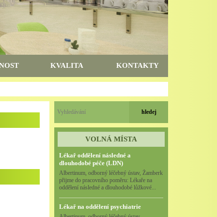
NOST
KVALITA
KONTAKTY
.
VOLNÁ MÍSTA
Lékař oddělení následné a
dlouhodobé péče (LDN)
Albertinum, odborný léčebný ústav, Žamberk
přijme do pracovního poměru: Lékaře na
oddělení následné a dlouhodobé lůžkové...
Lékař na oddělení psychiatrie
Albertinum, odborný léčebný ústav,