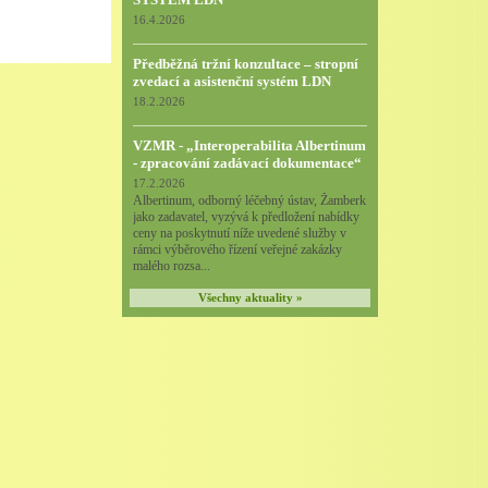
16.4.2026
Předběžná tržní konzultace – stropní
zvedací a asistenční systém LDN
18.2.2026
VZMR - „Interoperabilita Albertinum
- zpracování zadávací dokumentace“
17.2.2026
Albertinum, odborný léčebný ústav, Žamberk
jako zadavatel, vyzývá k předložení nabídky
ceny na poskytnutí níže uvedené služby v
rámci výběrového řízení veřejné zakázky
malého rozsa...
Všechny aktuality »