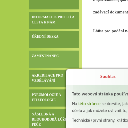
zadávací dokumenta
INFORMACE K PŘIJETÍ A
CESTA K NÁM
Lhůta pro podání n
ÚŘEDNÍ DESKA
ZAMĚSTNANEC
AKREDITACE PRO
Souhlas
VZDĚLÁVÁNÍ
Tato webová stránka použív
PNEUMOLOGIE A
FTIZEOLOGIE
Na
této stránce
se dozvíte, j
účelu a jak můžete ovlivnit to
NÁSLEDNÁ A
DLOUHODOBÁ LŮŽKOVÁ
Technické (první strany, krátk
PÉČE