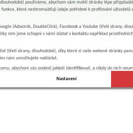
y, dlouhodobé) používáme, abychom vám mohli stránky lépe přizpůsobit
 funkce, které neshromažďují údaje potřebné k profilování uživatelů w
ogle (Adwords, DoubleClick), Facebook a Youtube (třetí strany, dlo
íky nim jsme schopni s vámi zůstat v kontaktu například prostředni
Bot (třetí strany, dlouhodobé), díky které si naše webové stránky pam
kies nám umožňujete nakládat.
omu, abychom vás osobně jakkoli identifikovali, a nikdy do nich neum
Nastavení