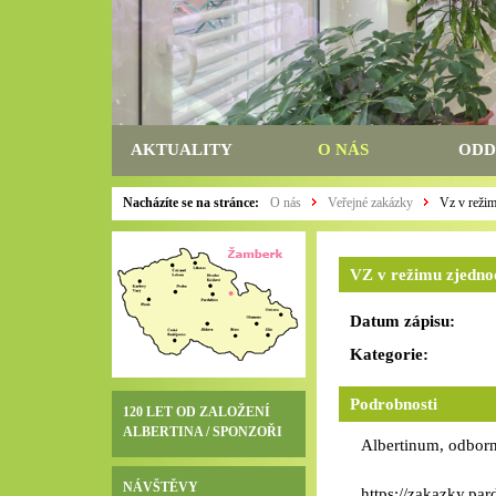
AKTUALITY
O NÁS
ODD
Nacházíte se na stránce:
O nás
Veřejné zakázky
Vz v režim
VZ v režimu zjednod
Datum zápisu:
Kategorie:
Podrobnosti
120 LET OD ZALOŽENÍ
ALBERTINA / SPONZOŘI
Albertinum, odborn
NÁVŠTĚVY
https://zakazky.pa