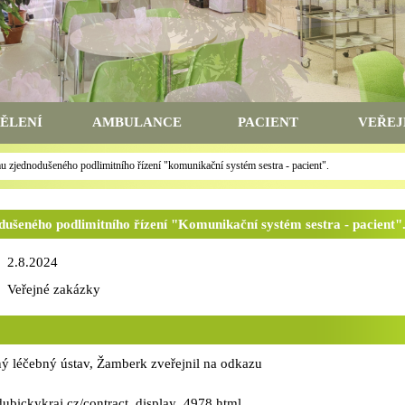
ĚLENÍ
AMBULANCE
PACIENT
VEŘEJ
u zjednodušeného podlimitního řízení "komunikační systém sestra - pacient".
ušeného podlimitního řízení "Komunikační systém sestra - pacient"
2.8.2024
Veřejné zakázky
ý léčebný ústav, Žamberk zveřejnil na odkazu
rdubickykraj.cz/contract_display_4978.html