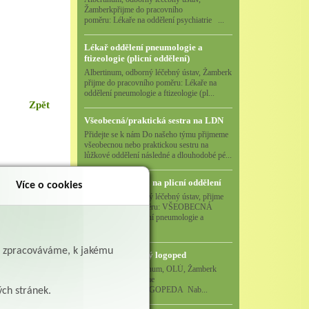
Žamberkpřijme do pracovního
poměru: Lékaře na oddělení psychiatrie ...
Lékař oddělení pneumologie a
ftizeologie (plicní oddělení)
Albertinum, odborný léčebný ústav, Žamberk
přijme do pracovního poměru: Lékaře na
oddělení pneumologie a ftizeologie (pl...
Zpět
Všeobecná/praktická sestra na LDN
Přidejte se k nám Do našeho týmu přijmeme
všeobecnou nebo praktickou sestru na
lůžkové oddělení následné a dlouhodobé pé...
Všeobecná sestra na plicní oddělení
Více o cookies
Albertinum, odborný léčebný ústav, přijme
do pracovního poměru: VŠEOBECNÁ
SESTRA na oddělení pneumologie a
ftizeologiePr...
ě zpracováváme, k jakému
Logoped/klinický logoped
Albertinum, OLÚ, Žamberk
přijme
KLINICKÉHO LOGOPEDA Nab...
ých stránek.