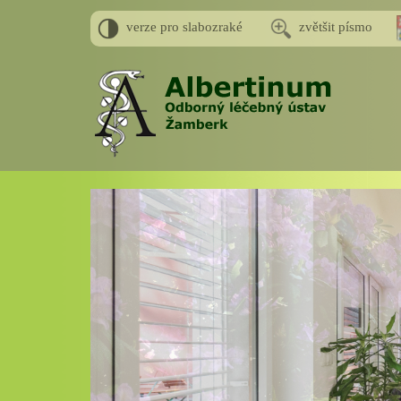
verze pro slabozraké
zvětšit písmo