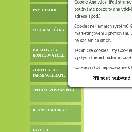
Google Analytics (třetí stran
používáme pouze ty analytické
PSYCHIATRIE
adresa apod.).
Cookies reklamních systémů Go
SOCIÁLNÍ LŮŽKA
marketingovému profilování. D
na sociálních sítích.
PALIATIVNÍ A
Technické cookies lišty Cookie
HOSPICOVÁ PÉČE
s jakými (netechnickými) coo
Cookies nikdy nepoužíváme k t
ZOOTERAPIE /
data.
FARMINGTERAPIE
Přijmout nezbytné
SPECIALIZOVANÁ PÉČE
DENNÍ STACIONÁŘ
KVALITA