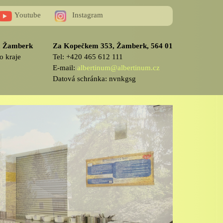
Youtube
Instagram
v, Žamberk
Za Kopečkem 353, Žamberk, 564 01
o kraje
Tel: +420 465 612 111
E-mail:
albertinum@albertinum.cz
Datová schránka: nvnkgsg