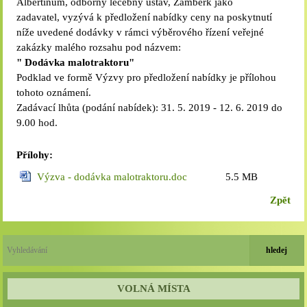
Albertinum, odborný léčebný ústav, Žamberk jako
zadavatel, vyzývá k předložení nabídky ceny na poskytnutí
níže uvedené dodávky v rámci výběrového řízení veřejné
zakázky malého rozsahu pod názvem:
"
Dodávka malotraktoru"
Podklad ve formě Výzvy pro předložení nabídky je přílohou
tohoto oznámení.
Zadávací lhůta (podání nabídek): 31. 5. 2019 - 12. 6. 2019 do
9.00 hod.
Přílohy:
Výzva - dodávka malotraktoru.doc
5.5 MB
Zpět
VOLNÁ MÍSTA