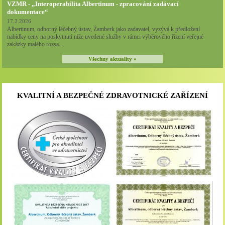
VZMR - „Interoperabilita Albertinum - zpracování zadávací
dokumentace“
17.2.2026
Albertinum, odborný léčebný ústav, Žamberk jako zadavatel, vyzývá k předložení
nabídky ceny na poskytnutí níže uvedené služby v rámci výběrového řízení veřejné
zakázky malého rozsa...
Všechny aktuality »
KVALITNÍ A BEZPEČNÉ ZDRAVOTNICKÉ ZAŘÍZENÍ