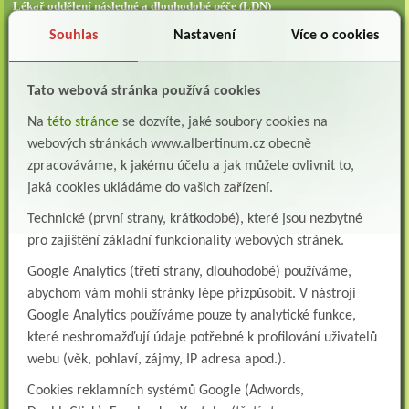
Lékař oddělení následné a dlouhodobé péče (LDN)
Albertinum, odborný léčebný ústav, Žamberk přijme do pracovního poměru: Lékaře na
Souhlas
Nastavení
Více o cookies
oddělení následné a dlouhodobé lůžkové...
Lékař na oddělení psychiatrie
Tato webová stránka používá cookies
Albertinum, odborný léčebný ústav, Žamberkpřijme do pracovního poměru: Lékaře na
oddělení psychiatrie ...
Na
této stránce
se dozvíte, jaké soubory cookies na
Lékař oddělení pneumologie a ftizeologie (plicní oddělení)
webových stránkách www.albertinum.cz obecně
Albertinum, odborný léčebný ústav, Žamberk přijme do pracovního poměru: Lékaře na
zpracováváme, k jakému účelu a jak můžete ovlivnit to,
oddělení pneumologie a ftizeologie (pl...
jaká cookies ukládáme do vašich zařízení.
Všeobecná/praktická sestra na LDN
Technické (první strany, krátkodobé), které jsou nezbytné
Přidejte se k nám Do našeho týmu přijmeme všeobecnou nebo praktickou sestru na
pro zajištění základní funkcionality webových stránek.
lůžkové oddělení následné a dlouhodobé pé...
Google Analytics (třetí strany, dlouhodobé) používáme,
Všeobecná sestra na plicní oddělení
abychom vám mohli stránky lépe přizpůsobit. V nástroji
Albertinum, odborný léčebný ústav, přijme do pracovního poměru: VŠEOBECNÁ
SESTRA na oddělení pneumologie a ftizeologiePr...
Google Analytics používáme pouze ty analytické funkce,
které neshromažďují údaje potřebné k profilování uživatelů
Logoped/klinický logoped
webu (věk, pohlaví, zájmy, IP adresa apod.).
Albertinum, OLÚ, Žamberk přijme
KLINICKÉHO LOGOPEDA Nab...
Cookies reklamních systémů Google (Adwords,