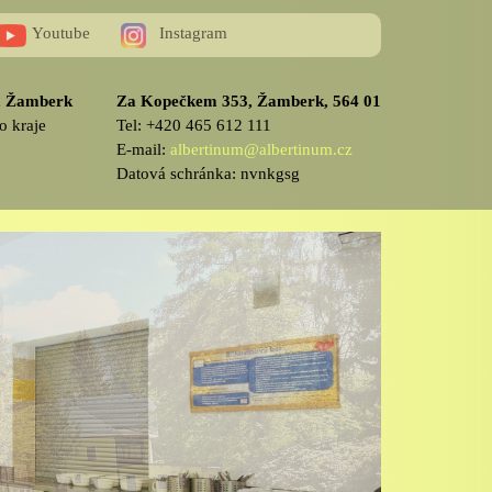
Youtube
Instagram
v, Žamberk
Za Kopečkem 353, Žamberk, 564 01
o kraje
Tel: +420 465 612 111
E-mail:
albertinum@albertinum.cz
Datová schránka: nvnkgsg