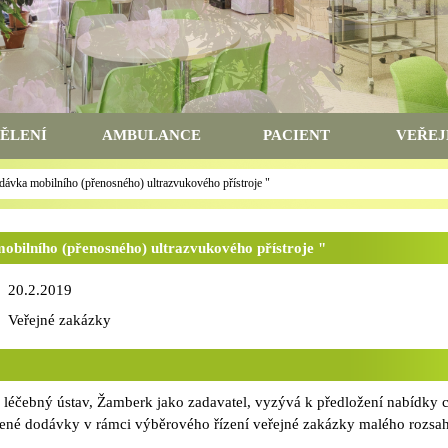
ĚLENÍ
AMBULANCE
PACIENT
VEŘEJ
ávka mobilního (přenosného) ultrazvukového přístroje "
ilního (přenosného) ultrazvukového přístroje "
20.2.2019
Veřejné zakázky
 léčebný ústav, Žamberk jako zadavatel, vyzývá k předložení nabídky 
dené dodávky v rámci výběrového řízení veřejné zakázky malého rozsa