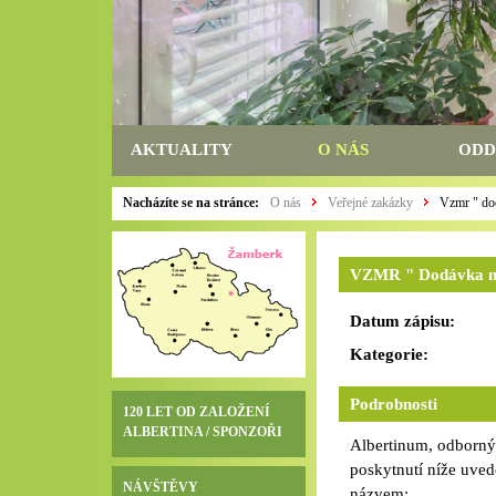
AKTUALITY
O NÁS
ODD
Nacházíte se na stránce:
O nás
Veřejné zakázky
Vzmr " dod
VZMR " Dodávka mob
Datum zápisu:
Kategorie:
Podrobnosti
120 LET OD ZALOŽENÍ
ALBERTINA / SPONZOŘI
Albertinum, odborný
poskytnutí níže uve
NÁVŠTĚVY
názvem: