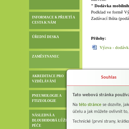
"
Dodávka mobilního
Podklad ve formě Vý
INFORMACE K PŘIJETÍ A
Zadávací lhůta (podá
CESTA K NÁM
ÚŘEDNÍ DESKA
Přílohy:
Výzva - dodávk
ZAMĚSTNANEC
AKREDITACE PRO
Souhlas
VZDĚLÁVÁNÍ
Tato webová stránka použív
PNEUMOLOGIE A
FTIZEOLOGIE
Na
této stránce
se dozvíte, j
účelu a jak můžete ovlivnit to
NÁSLEDNÁ A
DLOUHODOBÁ LŮŽKOVÁ
Technické (první strany, krátk
PÉČE