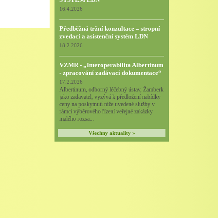
16.4.2026
Předběžná tržní konzultace – stropní
zvedací a asistenční systém LDN
18.2.2026
VZMR - „Interoperabilita Albertinum
- zpracování zadávací dokumentace“
17.2.2026
Albertinum, odborný léčebný ústav, Žamberk
jako zadavatel, vyzývá k předložení nabídky
ceny na poskytnutí níže uvedené služby v
rámci výběrového řízení veřejné zakázky
malého rozsa...
Všechny aktuality »