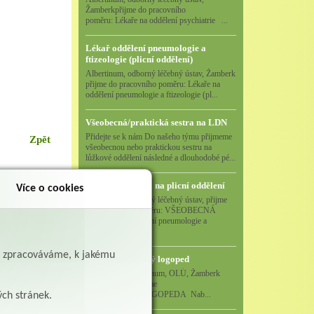
Žamberkpřijme do pracovního
poměru: Lékaře na oddělení psychiatrie ...
Lékař oddělení pneumologie a
ftizeologie (plicní oddělení)
Albertinum, odborný léčebný ústav, Žamberk
přijme do pracovního poměru: Lékaře na
oddělení pneumologie a ftizeologie (pl...
Všeobecná/praktická sestra na LDN
Přidejte se k nám Do našeho týmu přijmeme
Zpět
všeobecnou nebo praktickou sestru na
lůžkové oddělení následné a dlouhodobé pé...
Všeobecná sestra na plicní oddělení
Více o cookies
Albertinum, odborný léčebný ústav, přijme
do pracovního poměru: VŠEOBECNÁ
SESTRA na oddělení pneumologie a
ftizeologiePr...
ě zpracováváme, k jakému
Logoped/klinický logoped
Albertinum, OLÚ, Žamberk
přijme
KLINICKÉHO LOGOPEDA Nab...
ých stránek.