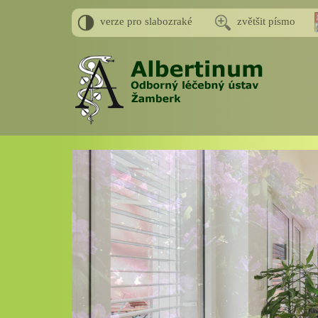
verze pro slabozraké
zvětšit písmo