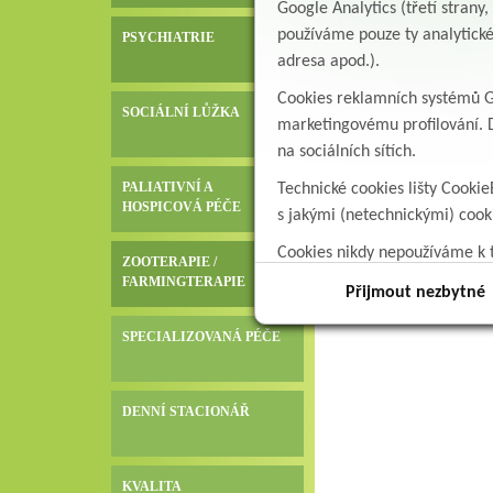
Google Analytics (třetí stran
používáme pouze ty analytické
PSYCHIATRIE
adresa apod.).
Cookies reklamních systémů Go
SOCIÁLNÍ LŮŽKA
marketingovému profilování. D
na sociálních sítích.
PALIATIVNÍ A
Technické cookies lišty Cookie
HOSPICOVÁ PÉČE
s jakými (netechnickými) coo
Cookies nikdy nepoužíváme k t
ZOOTERAPIE /
data.
FARMINGTERAPIE
Přijmout nezbytné
SPECIALIZOVANÁ PÉČE
DENNÍ STACIONÁŘ
KVALITA