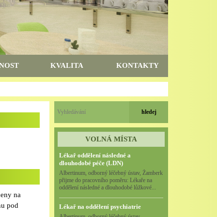
NOST
KVALITA
KONTAKTY
VOLNÁ MÍSTA
Lékař oddělení následné a
dlouhodobé péče (LDN)
Albertinum, odborný léčebný ústav, Žamberk
přijme do pracovního poměru: Lékaře na
oddělení následné a dlouhodobé lůžkové...
ceny na
hu pod
Lékař na oddělení psychiatrie
Albertinum, odborný léčebný ústav,