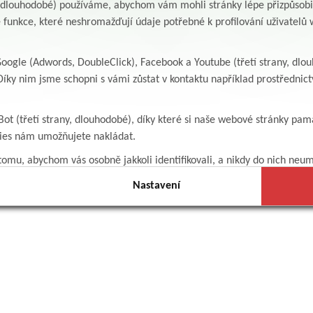
y, dlouhodobé) používáme, abychom vám mohli stránky lépe přizpůsobit
 funkce, které neshromažďují údaje potřebné k profilování uživatelů w
ogle (Adwords, DoubleClick), Facebook a Youtube (třetí strany, dlo
íky nim jsme schopni s vámi zůstat v kontaktu například prostředni
Bot (třetí strany, dlouhodobé), díky které si naše webové stránky pam
kies nám umožňujete nakládat.
omu, abychom vás osobně jakkoli identifikovali, a nikdy do nich neum
Nastavení