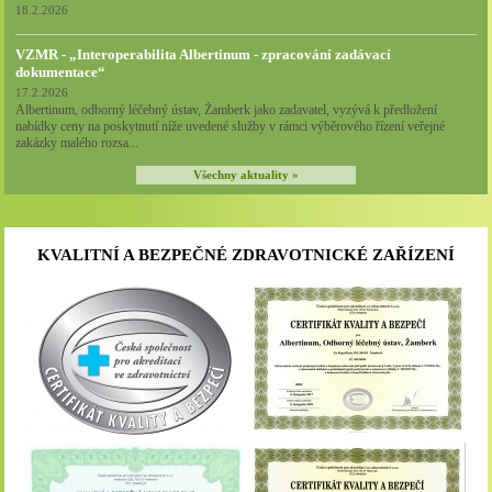
18.2.2026
VZMR - „Interoperabilita Albertinum - zpracování zadávací
dokumentace“
17.2.2026
Albertinum, odborný léčebný ústav, Žamberk jako zadavatel, vyzývá k předložení
nabídky ceny na poskytnutí níže uvedené služby v rámci výběrového řízení veřejné
zakázky malého rozsa...
Všechny aktuality »
KVALITNÍ A BEZPEČNÉ ZDRAVOTNICKÉ ZAŘÍZENÍ