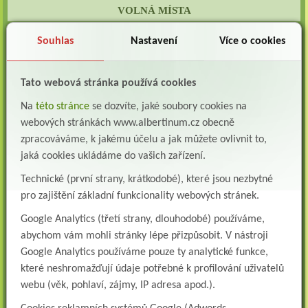
VOLNÁ MÍSTA
Lékař oddělení následné a dlouhodobé péče (LDN)
Souhlas
Nastavení
Více o cookies
Albertinum, odborný léčebný ústav, Žamberk přijme do pracovního poměru: Lékaře na
oddělení následné a dlouhodobé lůžkové...
Tato webová stránka používá cookies
Lékař na oddělení psychiatrie
Albertinum, odborný léčebný ústav, Žamberkpřijme do pracovního poměru: Lékaře na
Na
této stránce
se dozvíte, jaké soubory cookies na
oddělení psychiatrie ...
webových stránkách www.albertinum.cz obecně
Lékař oddělení pneumologie a ftizeologie (plicní oddělení)
zpracováváme, k jakému účelu a jak můžete ovlivnit to,
Albertinum, odborný léčebný ústav, Žamberk přijme do pracovního poměru: Lékaře na
jaká cookies ukládáme do vašich zařízení.
oddělení pneumologie a ftizeologie (pl...
Technické (první strany, krátkodobé), které jsou nezbytné
Všeobecná/praktická sestra na LDN
pro zajištění základní funkcionality webových stránek.
Přidejte se k nám Do našeho týmu přijmeme všeobecnou nebo praktickou sestru na
lůžkové oddělení následné a dlouhodobé pé...
Google Analytics (třetí strany, dlouhodobé) používáme,
abychom vám mohli stránky lépe přizpůsobit. V nástroji
Všeobecná sestra na plicní oddělení
Google Analytics používáme pouze ty analytické funkce,
Albertinum, odborný léčebný ústav, přijme do pracovního poměru: VŠEOBECNÁ
SESTRA na oddělení pneumologie a ftizeologiePr...
které neshromažďují údaje potřebné k profilování uživatelů
webu (věk, pohlaví, zájmy, IP adresa apod.).
Logoped/klinický logoped
Albertinum, OLÚ, Žamberk přijme