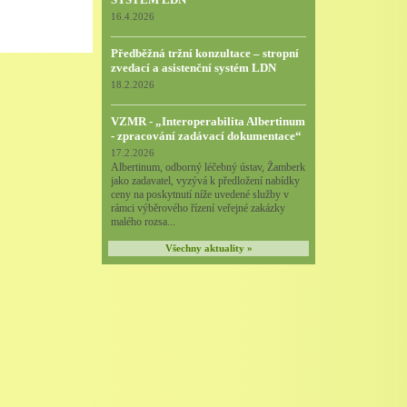
16.4.2026
Předběžná tržní konzultace – stropní
zvedací a asistenční systém LDN
18.2.2026
VZMR - „Interoperabilita Albertinum
- zpracování zadávací dokumentace“
17.2.2026
Albertinum, odborný léčebný ústav, Žamberk
jako zadavatel, vyzývá k předložení nabídky
ceny na poskytnutí níže uvedené služby v
rámci výběrového řízení veřejné zakázky
malého rozsa...
Všechny aktuality »