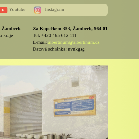
Youtube
Instagram
v, Žamberk
Za Kopečkem 353, Žamberk, 564 01
o kraje
Tel: +420 465 612 111
E-mail:
albertinum@albertinum.cz
Datová schránka: nvnkgsg