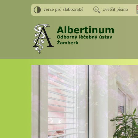
verze pro slabozraké
zvětšit písmo