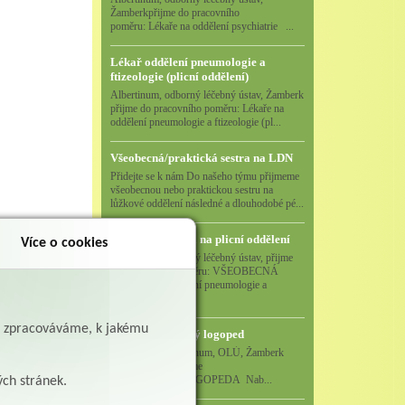
Žamberkpřijme do pracovního
poměru: Lékaře na oddělení psychiatrie ...
Lékař oddělení pneumologie a
ftizeologie (plicní oddělení)
Albertinum, odborný léčebný ústav, Žamberk
přijme do pracovního poměru: Lékaře na
oddělení pneumologie a ftizeologie (pl...
Všeobecná/praktická sestra na LDN
Přidejte se k nám Do našeho týmu přijmeme
všeobecnou nebo praktickou sestru na
lůžkové oddělení následné a dlouhodobé pé...
Všeobecná sestra na plicní oddělení
Zpět
Více o cookies
Albertinum, odborný léčebný ústav, přijme
do pracovního poměru: VŠEOBECNÁ
SESTRA na oddělení pneumologie a
ftizeologiePr...
ě zpracováváme, k jakému
Logoped/klinický logoped
Albertinum, OLÚ, Žamberk
přijme
KLINICKÉHO LOGOPEDA Nab...
ých stránek.