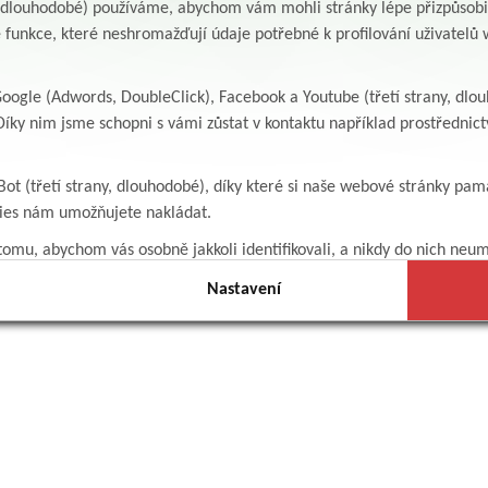
y, dlouhodobé) používáme, abychom vám mohli stránky lépe přizpůsobit
 funkce, které neshromažďují údaje potřebné k profilování uživatelů w
ogle (Adwords, DoubleClick), Facebook a Youtube (třetí strany, dlo
íky nim jsme schopni s vámi zůstat v kontaktu například prostředni
Bot (třetí strany, dlouhodobé), díky které si naše webové stránky pam
kies nám umožňujete nakládat.
omu, abychom vás osobně jakkoli identifikovali, a nikdy do nich neum
Nastavení