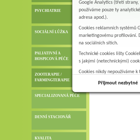
Google Analytics (třetí stran
používáme pouze ty analytické
PSYCHIATRIE
adresa apod.).
Cookies reklamních systémů Go
SOCIÁLNÍ LŮŽKA
marketingovému profilování. D
na sociálních sítích.
PALIATIVNÍ A
Technické cookies lišty Cookie
HOSPICOVÁ PÉČE
s jakými (netechnickými) coo
Cookies nikdy nepoužíváme k t
ZOOTERAPIE /
data.
FARMINGTERAPIE
Přijmout nezbytné
SPECIALIZOVANÁ PÉČE
DENNÍ STACIONÁŘ
KVALITA