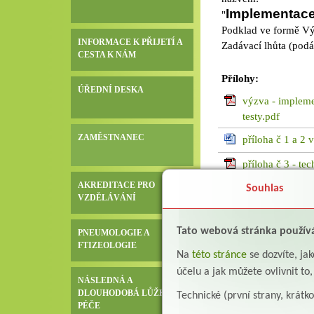
Implementace 
"
Podklad ve formě Výz
INFORMACE K PŘIJETÍ A
Zadávací lhůta (podá
CESTA K NÁM
Přílohy:
ÚŘEDNÍ DESKA
výzva - impleme
testy.pdf
ZAMĚSTNANEC
příloha č 1 a 2 
příloha č 3 - te
AKREDITACE PRO
Souhlas
VZDĚLÁVÁNÍ
Tato webová stránka použív
PNEUMOLOGIE A
FTIZEOLOGIE
Na
této stránce
se dozvíte, j
účelu a jak můžete ovlivnit to
NÁSLEDNÁ A
DLOUHODOBÁ LŮŽKOVÁ
Technické (první strany, krátk
PÉČE