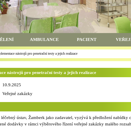
ĚLENÍ
AMBULANCE
PACIENT
VEŘEJ
ementace nástrojů pro penetrační testy a jejich realizace
 nástrojů pro penetrační testy a jejich realizace
10.9.2025
Veřejné zakázky
 léčebný ústav, Žamberk jako zadavatel, vyzývá k předložení nabídky 
dené dodávky v rámci výběrového řízení veřejné zakázky malého rozsa