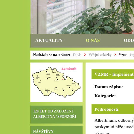
AKTUALITY
O NÁS
ODD
Nacházíte se na stránce:
O nás
Veřejné zakázky
Vzmr - impl
VZMR - Implementace
Datum zápisu:
Kategorie:
Podrobnosti
120 LET OD ZALOŽENÍ
ALBERTINA / SPONZOŘI
Albertinum, odborný
poskytnutí níže uve
NÁVŠTĚVY
názvem: