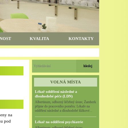
NOST
KVALITA
KONTAKTY
VOLNÁ MÍSTA
Lékař oddělení následné a
dlouhodobé péče (LDN)
Albertinum, odborný léčebný ústav, Žamberk
přijme do pracovního poměru: Lékaře na
oddělení následné a dlouhodobé lůžkové...
ceny na
hu pod
Lékař na oddělení psychiatrie
Albertinum, odborný léčebný ústav,