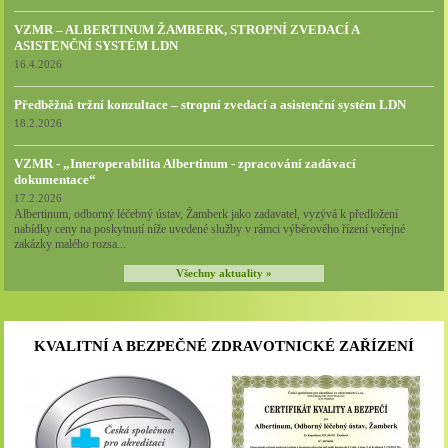
VZMR – ALBERTINUM ŽAMBERK, STROPNÍ ZVEDACÍ A
ASISTENČNÍ SYSTÉM LDN
16.4.2026
Předběžná tržní konzultace – stropní zvedací a asistenční systém LDN
18.2.2026
VZMR - „Interoperabilita Albertinum - zpracování zadávací
dokumentace“
17.2.2026
Albertinum, odborný léčebný ústav, Žamberk jako zadavatel, vyzývá k předložení
nabídky ceny na poskytnutí níže uvedené služby v rámci výběrového řízení veřejné
zakázky malého rozsa...
Všechny aktuality »
KVALITNÍ A BEZPEČNÉ ZDRAVOTNICKÉ ZAŘÍZENÍ