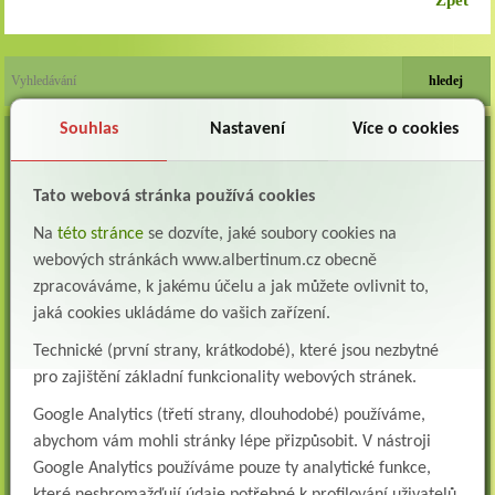
Zpět
Souhlas
Nastavení
Více o cookies
VOLNÁ MÍSTA
Lékař oddělení následné a dlouhodobé péče (LDN)
Tato webová stránka používá cookies
Albertinum, odborný léčebný ústav, Žamberk přijme do pracovního poměru: Lékaře na
oddělení následné a dlouhodobé lůžkové...
Na
této stránce
se dozvíte, jaké soubory cookies na
webových stránkách www.albertinum.cz obecně
Lékař na oddělení psychiatrie
Albertinum, odborný léčebný ústav, Žamberkpřijme do pracovního poměru: Lékaře na
zpracováváme, k jakému účelu a jak můžete ovlivnit to,
oddělení psychiatrie ...
jaká cookies ukládáme do vašich zařízení.
Lékař oddělení pneumologie a ftizeologie (plicní oddělení)
Technické (první strany, krátkodobé), které jsou nezbytné
Albertinum, odborný léčebný ústav, Žamberk přijme do pracovního poměru: Lékaře na
pro zajištění základní funkcionality webových stránek.
oddělení pneumologie a ftizeologie (pl...
Google Analytics (třetí strany, dlouhodobé) používáme,
Všeobecná/praktická sestra na LDN
abychom vám mohli stránky lépe přizpůsobit. V nástroji
Přidejte se k nám Do našeho týmu přijmeme všeobecnou nebo praktickou sestru na
lůžkové oddělení následné a dlouhodobé pé...
Google Analytics používáme pouze ty analytické funkce,