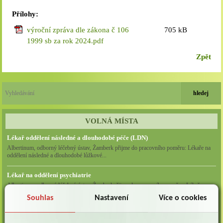
Přílohy:
výroční zpráva dle zákona č 106
705 kB
1999 sb za rok 2024.pdf
Zpět
VOLNÁ MÍSTA
Lékař oddělení následné a dlouhodobé péče (LDN)
Albertinum, odborný léčebný ústav, Žamberk přijme do pracovního poměru: Lékaře na
oddělení následné a dlouhodobé lůžkové...
Lékař na oddělení psychiatrie
Albertinum, odborný léčebný ústav, Žamberkpřijme do pracovního poměru: Lékaře na
oddělení psychiatrie ...
Souhlas
Nastavení
Více o cookies
Lékař oddělení pneumologie a ftizeologie (plicní oddělení)
Albertinum, odborný léčebný ústav, Žamberk přijme do pracovního poměru: Lékaře na