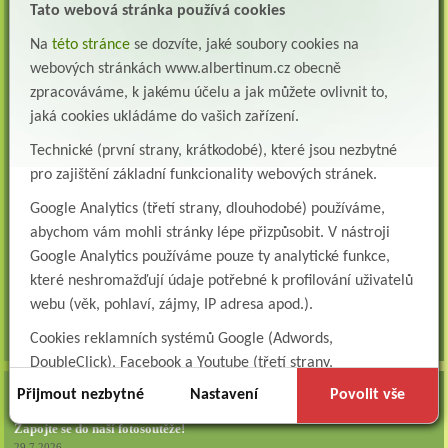
Tato webová stránka používá cookies
oddělení pneumologie a ftizeologie (pl...
Na
této stránce
se dozvíte, jaké soubory cookies na
Všeobecná/praktická sestra na LDN
webových stránkách www.albertinum.cz obecně
Přidejte se k nám Do našeho týmu přijmeme všeobecnou nebo praktickou sestru na
lůžkové oddělení následné a dlouhodobé pé...
zpracováváme, k jakému účelu a jak můžete ovlivnit to,
jaká cookies ukládáme do vašich zařízení.
Všeobecná sestra na plicní oddělení
Albertinum, odborný léčebný ústav, přijme do pracovního poměru: VŠEOBECNÁ
Technické (první strany, krátkodobé), které jsou nezbytné
SESTRA na oddělení pneumologie a ftizeologiePr...
pro zajištění základní funkcionality webových stránek.
Logoped/klinický logoped
Google Analytics (třetí strany, dlouhodobé) používáme,
Albertinum, OLÚ, Žamberk přijme
abychom vám mohli stránky lépe přizpůsobit. V nástroji
KLINICKÉHO LOGOPEDA Nab...
Google Analytics používáme pouze ty analytické funkce,
Ergoterapeut/ka
které neshromažďují údaje potřebné k profilování uživatelů
Albertinum, odborný léčebný ústav, přijme do pracovního
webu (věk, pohlaví, zájmy, IP adresa apod.).
poměru: ERGOTERAPEUTA, EGOTERAPEUTKU Požadujeme:odbornou způsobi...
Cookies reklamních systémů Google (Adwords,
všechna volná místa »
DoubleClick), Facebook a Youtube (třetí strany,
dlouhodobé). Tyto
cookies
slouží k marketingovému
Přijmout nezbytné
AKTUALITY
Nastavení
Povolit vše
profilování. Díky nim jsme schopni s vámi zůstat v kontaktu
Zapojte se do naší fotosoutěže!
například prostřednictvím personalizované reklamy na
29.7.2026